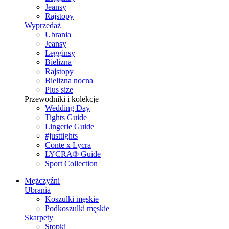
Jeansy
Rajstopy
Wyprzedaż
Ubrania
Jeansy
Legginsy
Bielizna
Rajstopy
Bielizna nocna
Plus size
Przewodniki i kolekcje
Wedding Day
Tights Guide
Lingerie Guide
#justtights
Conte x Lycra
LYCRA® Guide
Sport Сollection
Mężczyźni
Ubrania
Koszulki męskie
Podkoszulki męskie
Skarpety
Stopki