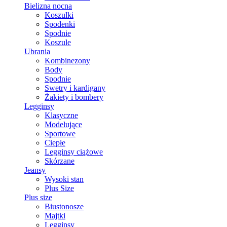
Bielizna nocna
Koszulki
Spodenki
Spodnie
Koszule
Ubrania
Kombinezony
Body
Spodnie
Swetry i kardigany
Żakiety i bombery
Legginsy
Klasyczne
Modelujące
Sportowe
Ciepłe
Legginsy ciążowe
Skórzane
Jeansy
Wysoki stan
Plus Size
Plus size
Biustonosze
Majtki
Legginsy