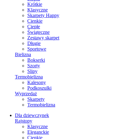
Krótkie
Klasyczne
Skarpety Happy
Cienkie
Ciepłe
Świąteczne
Zestawy skarpet
Długie
Sportowe
Bielizna
Bokserki
Szorty
Slipy
Termobielizna
Kalesony
Podkoszulki
Wyprzedaż
Skarpety
Termobielizna
Dla dziewczynek
Rajstopy
Klasyczne
Eleganckie
Cienkie