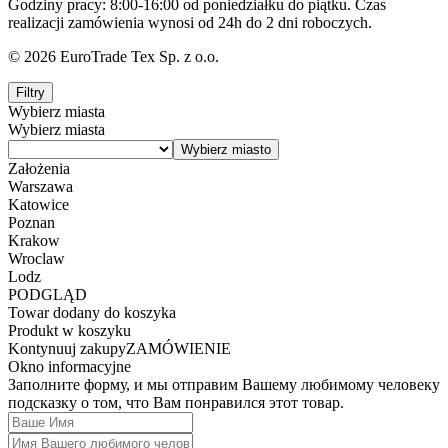
Godziny pracy: 8:00-16:00 od poniedziałku do piątku. Czas
realizacji zamówienia wynosi od 24h do 2 dni roboczych.
© 2026 EuroTrade Tex Sp. z o.o.
Filtry
Wybierz miasta
Wybierz miasta
Założenia
Warszawa
Katowice
Poznan
Krakow
Wroclaw
Lodz
PODGLĄD
Towar dodany do koszyka
Produkt w koszyku
Kontynuuj zakupy
ZAMÓWIENIE
Okno informacyjne
Заполните форму, и мы отправим Вашему любимому человеку
подсказку о том, что Вам понравился этот товар.