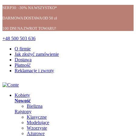
SERP30: -30% NA WSZYSTKO*
DARMOWA DOSTAWA OD 50 zł
100 DNI NA ZWROT TOWARU!
+48 500 503 636
O firmie
Jak złożyć zamówienie
Dostawa
Płatność
Reklamacje i zwroty
Kobiety
Nowość
Bielizna
Rajstopy
Klasyczne
Modelujące
Wzorzyste
Ażurowe