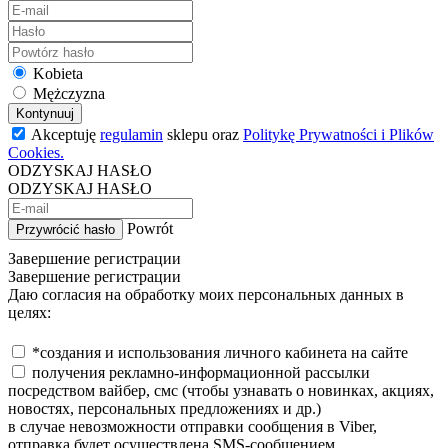
Kobieta
Mężczyzna
Kontynuuj
Akceptuję
regulamin
sklepu oraz
Politykę Prywatności i Plików
Cookies.
ODZYSKAJ HASŁO
ODZYSKAJ HASŁO
Powrót
Przywrócić hasło
Завершение регистрации
Завершение регистрации
Даю согласия на обработку моих персональных данных в
целях:
*создания и использования личного кабинета на сайте
получения рекламно-информационной рассылки
посредством вайбер, смс (чтобы узнавать о новинках, акциях,
новостях, персональных предложениях и др.)
в случае невозможности отправки сообщения в Viber,
отправка будет осуществлена SMS-сообщением