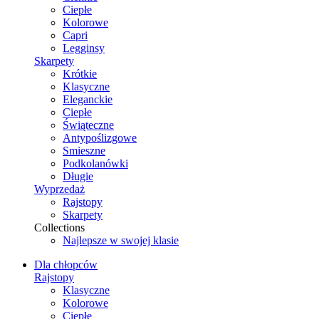
Ciepłe
Kolorowe
Capri
Legginsy
Skarpety
Krótkie
Klasyczne
Eleganckie
Ciepłe
Świąteczne
Antypoślizgowe
Smieszne
Podkolanówki
Długie
Wyprzedaż
Rajstopy
Skarpety
Collections
Najlepsze w swojej klasie
Dla chłopców
Rajstopy
Klasyczne
Kolorowe
Ciepłe