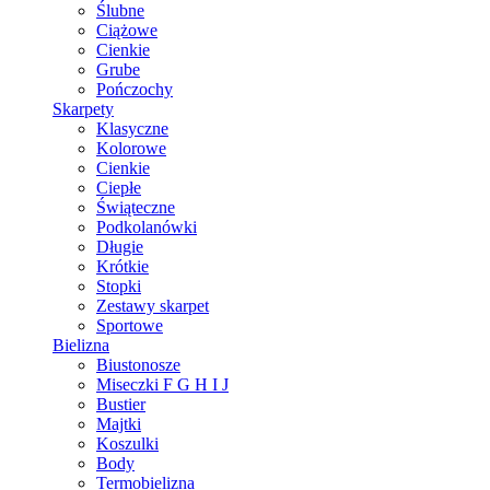
Ślubne
Ciążowe
Cienkie
Grube
Pończochy
Skarpety
Klasyczne
Kolorowe
Cienkie
Ciepłe
Świąteczne
Podkolanówki
Długie
Krótkie
Stopki
Zestawy skarpet
Sportowe
Bielizna
Biustonosze
Miseczki F G H I J
Bustier
Majtki
Koszulki
Body
Termobielizna