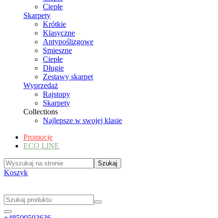
Ciepłe
Skarpety
Krótkie
Klasyczne
Antypoślizgowe
Smieszne
Ciepłe
Długie
Zestawy skarpet
Wyprzedaż
Rajstopy
Skarpety
Collections
Najlepsze w swojej klasie
Promocje
ECO LINE
Koszyk
+48500503636