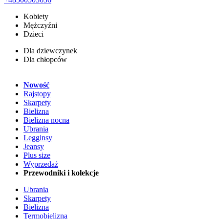
Kobiety
Mężczyźni
Dzieci
Dla dziewczynek
Dla chłopców
Nowość
Rajstopy
Skarpety
Bielizna
Bielizna nocna
Ubrania
Legginsy
Jeansy
Plus size
Wyprzedaż
Przewodniki i kolekcje
Ubrania
Skarpety
Bielizna
Termobielizna