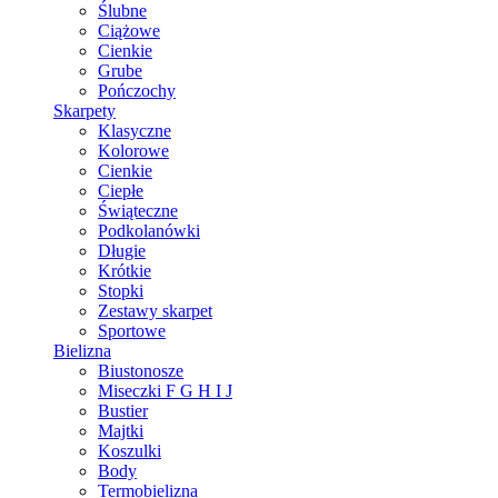
Ślubne
Ciążowe
Cienkie
Grube
Pończochy
Skarpety
Klasyczne
Kolorowe
Cienkie
Ciepłe
Świąteczne
Podkolanówki
Długie
Krótkie
Stopki
Zestawy skarpet
Sportowe
Bielizna
Biustonosze
Miseczki F G H I J
Bustier
Majtki
Koszulki
Body
Termobielizna