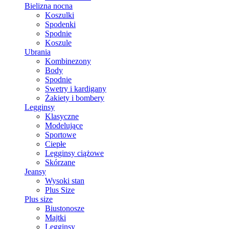
Bielizna nocna
Koszulki
Spodenki
Spodnie
Koszule
Ubrania
Kombinezony
Body
Spodnie
Swetry i kardigany
Żakiety i bombery
Legginsy
Klasyczne
Modelujące
Sportowe
Ciepłe
Legginsy ciążowe
Skórzane
Jeansy
Wysoki stan
Plus Size
Plus size
Biustonosze
Majtki
Legginsy