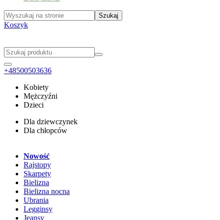
Koszyk
+48500503636
Kobiety
Mężczyźni
Dzieci
Dla dziewczynek
Dla chłopców
Nowość
Rajstopy
Skarpety
Bielizna
Bielizna nocna
Ubrania
Legginsy
Jeansy