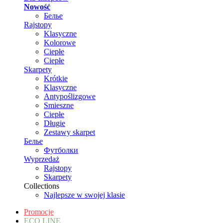
Nowość
Белье
Rajstopy
Klasyczne
Kolorowe
Ciepłe
Ciepłe
Skarpety
Krótkie
Klasyczne
Antypoślizgowe
Smieszne
Ciepłe
Długie
Zestawy skarpet
Белье
Футболки
Wyprzedaż
Rajstopy
Skarpety
Collections
Najlepsze w swojej klasie
Promocje
ECO LINE