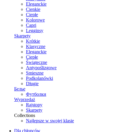
Eleganckie
Cienkie
Ciepłe
Kolorowe
Capri
Legginsy
Skarpety
Krótkie
Klasyczne
Eleganckie
Ciepłe
Świąteczne
Antypoślizgowe
Smieszne
Podkolanówki
Długie
Белье
Футболки
Wyprzedaż
Rajstopy
Skarpety
Collections
Najlepsze w swojej klasie
Dla chłopców