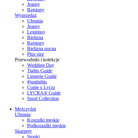
Jeansy
Rajstopy
Wyprzedaż
Ubrania
Jeansy
Legginsy
Bielizna
Rajstopy
Bielizna nocna
Plus size
Przewodniki i kolekcje
Wedding Day
Tights Guide
Lingerie Guide
#justtights
Conte x Lycra
LYCRA® Guide
Sport Сollection
Mężczyźni
Ubrania
Koszulki męskie
Podkoszulki męskie
Skarpety
Stopki