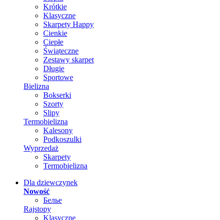
Krótkie
Klasyczne
Skarpety Happy
Cienkie
Ciepłe
Świąteczne
Zestawy skarpet
Długie
Sportowe
Bielizna
Bokserki
Szorty
Slipy
Termobielizna
Kalesony
Podkoszulki
Wyprzedaż
Skarpety
Termobielizna
Dla dziewczynek
Nowość
Белье
Rajstopy
Klasyczne