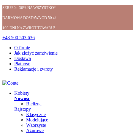
SERP30: -30% NA WSZYSTKO*
DARMOWA DOSTAWA OD 50 zł
100 DNI NA ZWROT TOWARU!
+48 500 503 636
O firmie
Jak złożyć zamówienie
Dostawa
Płatność
Reklamacje i zwroty
Kobiety
Nowość
Bielizna
Rajstopy
Klasyczne
Modelujące
Wzorzyste
Ażurowe