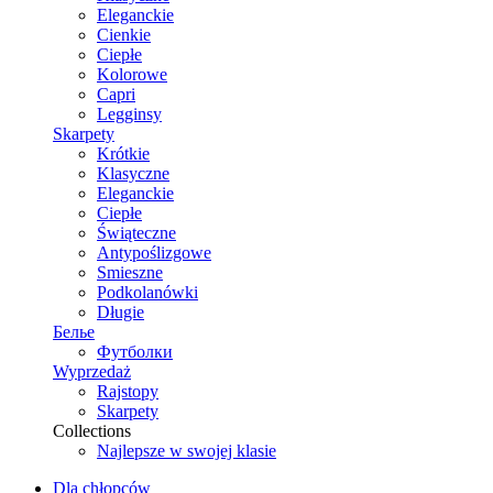
Eleganckie
Cienkie
Ciepłe
Kolorowe
Capri
Legginsy
Skarpety
Krótkie
Klasyczne
Eleganckie
Ciepłe
Świąteczne
Antypoślizgowe
Smieszne
Podkolanówki
Długie
Белье
Футболки
Wyprzedaż
Rajstopy
Skarpety
Collections
Najlepsze w swojej klasie
Dla chłopców