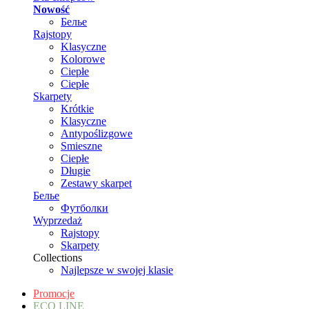
Nowość
Белье
Rajstopy
Klasyczne
Kolorowe
Ciepłe
Ciepłe
Skarpety
Krótkie
Klasyczne
Antypoślizgowe
Smieszne
Ciepłe
Długie
Zestawy skarpet
Белье
Футболки
Wyprzedaż
Rajstopy
Skarpety
Collections
Najlepsze w swojej klasie
Promocje
ECO LINE