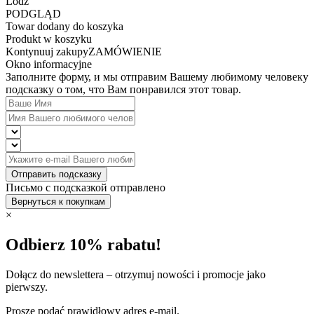
Lodz
PODGLĄD
Towar dodany do koszyka
Produkt w koszyku
Kontynuuj zakupy
ZAMÓWIENIE
Okno informacyjne
Заполните форму, и мы отправим Вашему любимому человеку
подсказку о том, что Вам понравился этот товар.
Отправить подсказку
Письмо с подсказкой отправлено
Вернуться к покупкам
×
Odbierz 10% rabatu!
Dołącz do newslettera – otrzymuj nowości i promocje jako
pierwszy.
Proszę podać prawidłowy adres e-mail.