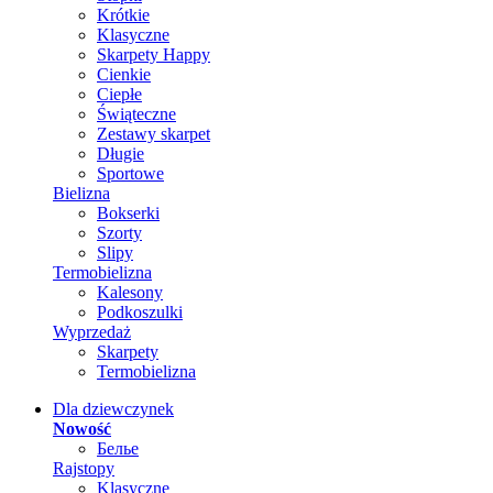
Krótkie
Klasyczne
Skarpety Happy
Cienkie
Ciepłe
Świąteczne
Zestawy skarpet
Długie
Sportowe
Bielizna
Bokserki
Szorty
Slipy
Termobielizna
Kalesony
Podkoszulki
Wyprzedaż
Skarpety
Termobielizna
Dla dziewczynek
Nowość
Белье
Rajstopy
Klasyczne