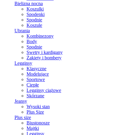
Bielizna nocna
Koszulki
Spodenki
Spodnie
Koszule
Ubrania
Kombinezony
Body
Spodnie
Swetry i kardigany
Żakiety i bombery
Legginsy
Klasyczne
Modelujące
Sportowe
Ciepłe
Legginsy ciążowe
Skórzane
Jeansy
Wysoki stan
Plus Size
Plus size
Biustonosze
Majtki
Legginsy