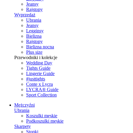
Jeansy
Rajstopy
Wyprzedaż
Ubrania
Jeansy
Legginsy
Bielizna
Rajstopy
Bielizna nocna
Plus size
Przewodniki i kolekcje
Wedding Day
Tights Guide
Lingerie Guide
#justtights
Conte x Lycra
LYCRA® Guide
Sport Сollection
Mężczyźni
Ubrania
Koszulki męskie
Podkoszulki męskie
Skarpety
Stopki