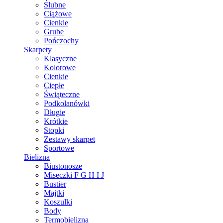
Ślubne
Ciążowe
Cienkie
Grube
Pończochy
Skarpety
Klasyczne
Kolorowe
Cienkie
Ciepłe
Świąteczne
Podkolanówki
Długie
Krótkie
Stopki
Zestawy skarpet
Sportowe
Bielizna
Biustonosze
Miseczki F G H I J
Bustier
Majtki
Koszulki
Body
Termobielizna