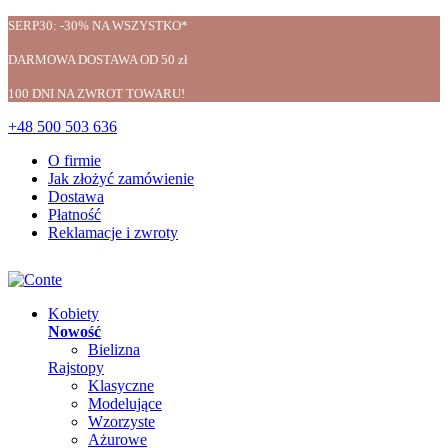
SERP30: -30% NA WSZYSTKO*
DARMOWA DOSTAWA OD 50 zł
100 DNI NA ZWROT TOWARU!
+48 500 503 636
O firmie
Jak złożyć zamówienie
Dostawa
Płatność
Reklamacje i zwroty
Kobiety
Nowość
Bielizna
Rajstopy
Klasyczne
Modelujące
Wzorzyste
Ażurowe