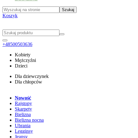
Koszyk
+48500503636
Kobiety
Mężczyźni
Dzieci
Dla dziewczynek
Dla chłopców
Nowość
Rajstopy
Skarpety
Bielizna
Bielizna nocna
Ubrania
Legginsy
Jeansy