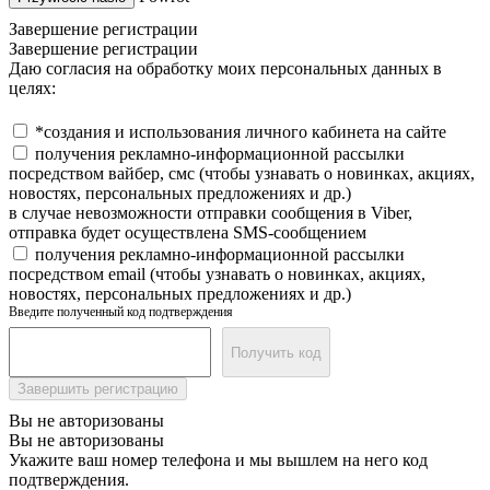
Завершение регистрации
Завершение регистрации
Даю согласия на обработку моих персональных данных в
целях:
*создания и использования личного кабинета на сайте
получения рекламно-информационной рассылки
посредством вайбер, смс (чтобы узнавать о новинках, акциях,
новостях, персональных предложениях и др.)
в случае невозможности отправки сообщения в Viber,
отправка будет осуществлена SMS-сообщением
получения рекламно-информационной рассылки
посредством email (чтобы узнавать о новинках, акциях,
новостях, персональных предложениях и др.)
Введите полученный код подтверждения
Получить код
Завершить регистрацию
Вы не авторизованы
Вы не авторизованы
Укажите ваш номер телефона и мы вышлем на него код
подтверждения.