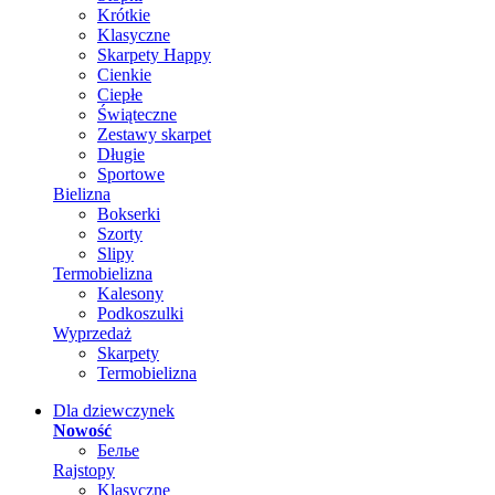
Krótkie
Klasyczne
Skarpety Happy
Cienkie
Ciepłe
Świąteczne
Zestawy skarpet
Długie
Sportowe
Bielizna
Bokserki
Szorty
Slipy
Termobielizna
Kalesony
Podkoszulki
Wyprzedaż
Skarpety
Termobielizna
Dla dziewczynek
Nowość
Белье
Rajstopy
Klasyczne