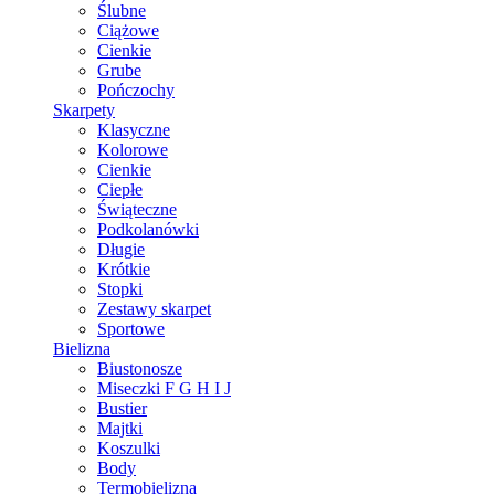
Ślubne
Ciążowe
Cienkie
Grube
Pończochy
Skarpety
Klasyczne
Kolorowe
Cienkie
Ciepłe
Świąteczne
Podkolanówki
Długie
Krótkie
Stopki
Zestawy skarpet
Sportowe
Bielizna
Biustonosze
Miseczki F G H I J
Bustier
Majtki
Koszulki
Body
Termobielizna