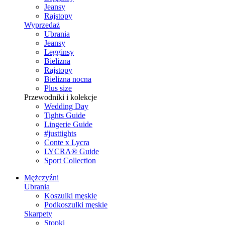
Jeansy
Rajstopy
Wyprzedaż
Ubrania
Jeansy
Legginsy
Bielizna
Rajstopy
Bielizna nocna
Plus size
Przewodniki i kolekcje
Wedding Day
Tights Guide
Lingerie Guide
#justtights
Conte x Lycra
LYCRA® Guide
Sport Сollection
Mężczyźni
Ubrania
Koszulki męskie
Podkoszulki męskie
Skarpety
Stopki