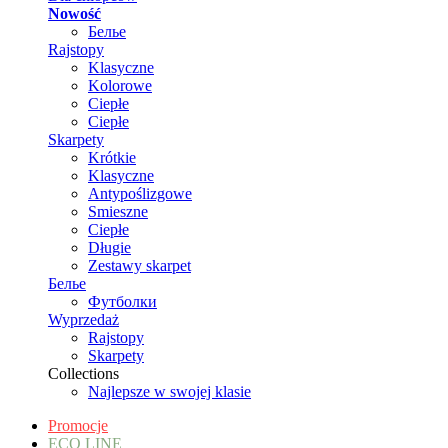
Nowość
Белье
Rajstopy
Klasyczne
Kolorowe
Ciepłe
Ciepłe
Skarpety
Krótkie
Klasyczne
Antypoślizgowe
Smieszne
Ciepłe
Długie
Zestawy skarpet
Белье
Футболки
Wyprzedaż
Rajstopy
Skarpety
Collections
Najlepsze w swojej klasie
Promocje
ECO LINE