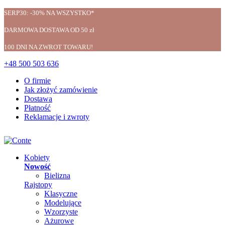
SERP30: -30% NA WSZYSTKO*
DARMOWA DOSTAWA OD 50 zł
100 DNI NA ZWROT TOWARU!
+48 500 503 636
O firmie
Jak złożyć zamówienie
Dostawa
Płatność
Reklamacje i zwroty
Kobiety
Nowość
Bielizna
Rajstopy
Klasyczne
Modelujące
Wzorzyste
Ażurowe