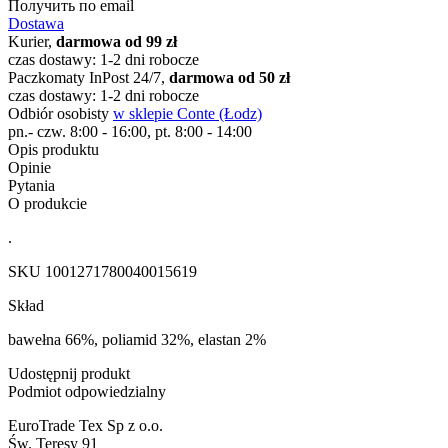
Получить по email
Dostawa
Kurier,
darmowa od 99 zł
czas dostawy: 1-2 dni robocze
Paczkomaty InPost 24/7,
darmowa od 50 zł
czas dostawy: 1-2 dni robocze
Odbiór osobisty
w sklepie Conte (Łodz)
pn.- czw. 8:00 - 16:00, pt. 8:00 - 14:00
Opis produktu
Opinie
Pytania
O produkcie
.
SKU
1001271780040015619
Skład
bawełna 66%, poliamid 32%, elastan 2%
Udostępnij produkt
Podmiot odpowiedzialny
EuroTrade Tex Sp z o.o.
Św. Teresy 91