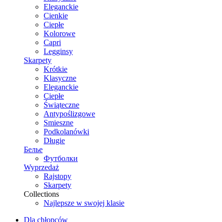
Eleganckie
Cienkie
Ciepłe
Kolorowe
Capri
Legginsy
Skarpety
Krótkie
Klasyczne
Eleganckie
Ciepłe
Świąteczne
Antypoślizgowe
Smieszne
Podkolanówki
Długie
Белье
Футболки
Wyprzedaż
Rajstopy
Skarpety
Collections
Najlepsze w swojej klasie
Dla chłopców