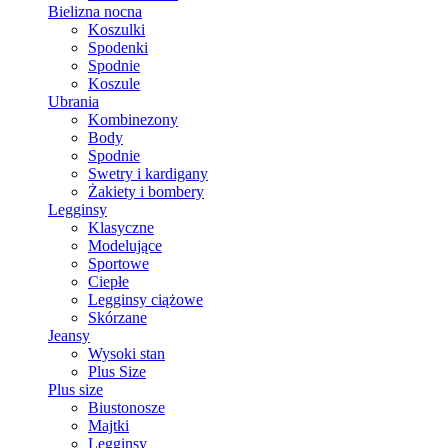
Bielizna nocna
Koszulki
Spodenki
Spodnie
Koszule
Ubrania
Kombinezony
Body
Spodnie
Swetry i kardigany
Żakiety i bombery
Legginsy
Klasyczne
Modelujące
Sportowe
Ciepłe
Legginsy ciążowe
Skórzane
Jeansy
Wysoki stan
Plus Size
Plus size
Biustonosze
Majtki
Legginsy