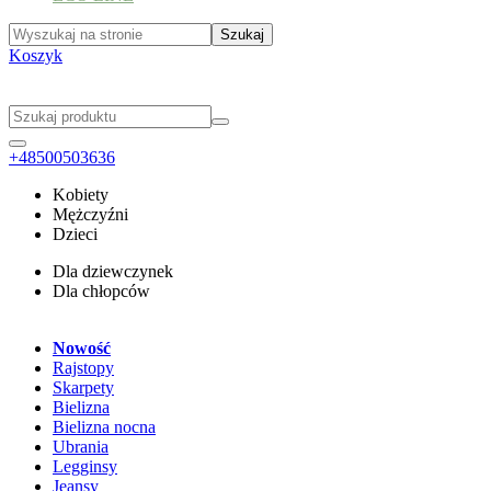
Koszyk
+48500503636
Kobiety
Mężczyźni
Dzieci
Dla dziewczynek
Dla chłopców
Nowość
Rajstopy
Skarpety
Bielizna
Bielizna nocna
Ubrania
Legginsy
Jeansy