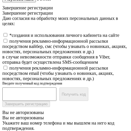
Завершение регистрации
Завершение регистрации
Даю согласия на обработку моих персональных данных в
целях:
*создания и использования личного кабинета на сайте
получения рекламно-информационной рассылки
посредством вайбер, смс (чтобы узнавать о новинках, акциях,
новостях, персональных предложениях и др.)
в случае невозможности отправки сообщения в Viber,
отправка будет осуществлена SMS-сообщением
получения рекламно-информационной рассылки
посредством email (чтобы узнавать о новинках, акциях,
новостях, персональных предложениях и др.)
Введите полученный код подтверждения
Получить код
Завершить регистрацию
Вы не авторизованы
Вы не авторизованы
Укажите ваш номер телефона и мы вышлем на него код
подтверждения.