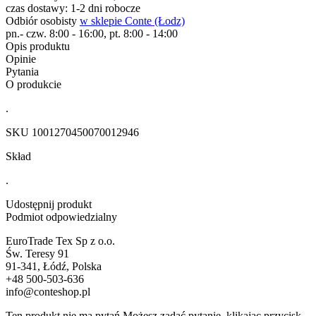
czas dostawy: 1-2 dni robocze
Odbiór osobisty
w sklepie Conte (Łodz)
pn.- czw. 8:00 - 16:00, pt. 8:00 - 14:00
Opis produktu
Opinie
Pytania
O produkcie
.
SKU
1001270450070012946
Skład
.
Udostępnij produkt
Podmiot odpowiedzialny
EuroTrade Tex Sp z o.o.
Św. Teresy 91
91-341, Łódź, Polska
+48 500-503-636
info@conteshop.pl
Ten produkt nie ma pytań Możesz zadać pytanie, klikając przycisk