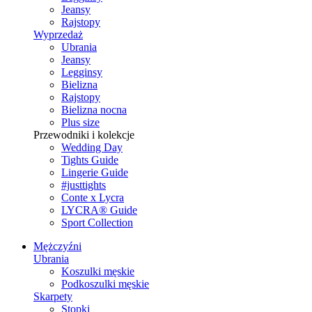
Jeansy
Rajstopy
Wyprzedaż
Ubrania
Jeansy
Legginsy
Bielizna
Rajstopy
Bielizna nocna
Plus size
Przewodniki i kolekcje
Wedding Day
Tights Guide
Lingerie Guide
#justtights
Conte x Lycra
LYCRA® Guide
Sport Сollection
Mężczyźni
Ubrania
Koszulki męskie
Podkoszulki męskie
Skarpety
Stopki