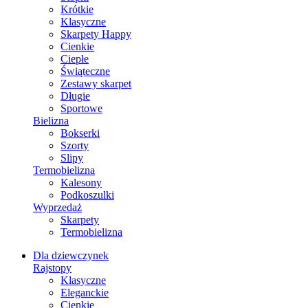
Krótkie
Klasyczne
Skarpety Happy
Cienkie
Ciepłe
Świąteczne
Zestawy skarpet
Długie
Sportowe
Bielizna
Bokserki
Szorty
Slipy
Termobielizna
Kalesony
Podkoszulki
Wyprzedaż
Skarpety
Termobielizna
Dla dziewczynek
Rajstopy
Klasyczne
Eleganckie
Cienkie