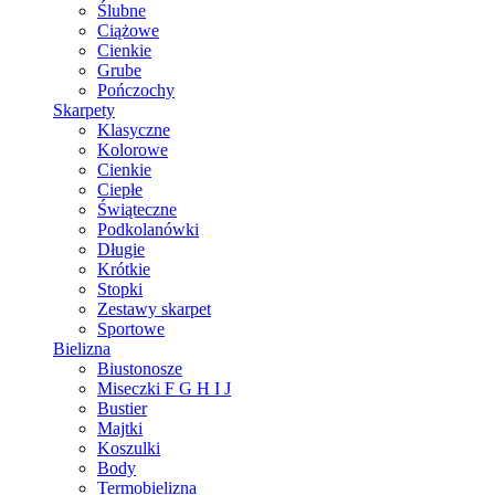
Ślubne
Ciążowe
Cienkie
Grube
Pończochy
Skarpety
Klasyczne
Kolorowe
Cienkie
Ciepłe
Świąteczne
Podkolanówki
Długie
Krótkie
Stopki
Zestawy skarpet
Sportowe
Bielizna
Biustonosze
Miseczki F G H I J
Bustier
Majtki
Koszulki
Body
Termobielizna