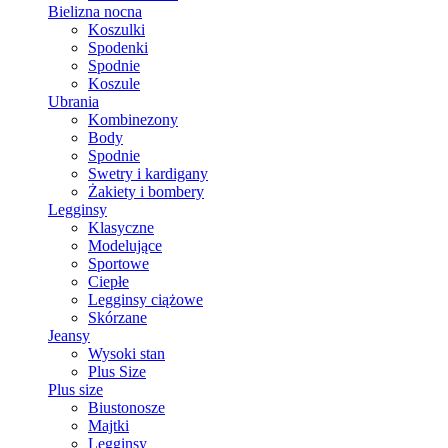
Bielizna nocna
Koszulki
Spodenki
Spodnie
Koszule
Ubrania
Kombinezony
Body
Spodnie
Swetry i kardigany
Żakiety i bombery
Legginsy
Klasyczne
Modelujące
Sportowe
Ciepłe
Legginsy ciążowe
Skórzane
Jeansy
Wysoki stan
Plus Size
Plus size
Biustonosze
Majtki
Legginsy