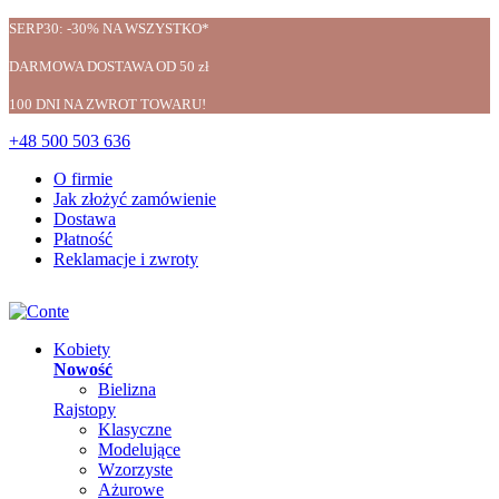
SERP30: -30% NA WSZYSTKO*
DARMOWA DOSTAWA OD 50 zł
100 DNI NA ZWROT TOWARU!
+48 500 503 636
O firmie
Jak złożyć zamówienie
Dostawa
Płatność
Reklamacje i zwroty
Kobiety
Nowość
Bielizna
Rajstopy
Klasyczne
Modelujące
Wzorzyste
Ażurowe