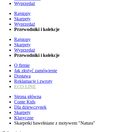
Wyprzedaż
Rajstopy
Skarpety
Wyprzedaż
Przewodniki i kolekcje
Rajstopy
Skarpety
Wyprzedaż
Przewodniki i kolekcje
O firmie
Jak złożyć zamówienie
Dostawa
Reklamacje i zwroty
ECO LINE
Strona główna
Conte Kids
Dla dziewczynek
Skarpety
Klasyczne
Skarpetki bawełniane z motywem "Natura"