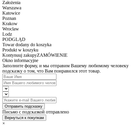
Założenia
Warszawa
Katowice
Poznan
Krakow
Wroclaw
Lodz
PODGLĄD
Towar dodany do koszyka
Produkt w koszyku
Kontynuuj zakupy
ZAMÓWIENIE
Okno informacyjne
Заполните форму, и мы отправим Вашему любимому человеку
подсказку о том, что Вам понравился этот товар.
Отправить подсказку
Письмо с подсказкой отправлено
Вернуться к покупкам
×