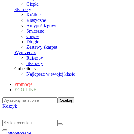
Ciepłe
Skarpety
Krótkie
Klasyczne
Antypoślizgowe
Smieszne
Ciepłe
Długie
Zestawy skarpet
Wyprzedaż
Rajstopy
Skarpety
Collections
Najlepsze w swojej klasie
Promocje
ECO LINE
Koszyk
+48500503636