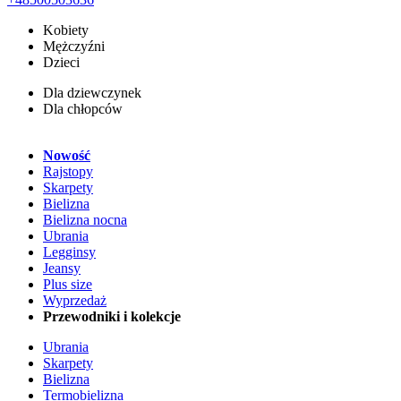
Kobiety
Mężczyźni
Dzieci
Dla dziewczynek
Dla chłopców
Nowość
Rajstopy
Skarpety
Bielizna
Bielizna nocna
Ubrania
Legginsy
Jeansy
Plus size
Wyprzedaż
Przewodniki i kolekcje
Ubrania
Skarpety
Bielizna
Termobielizna