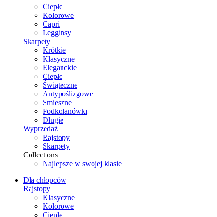
Ciepłe
Kolorowe
Capri
Legginsy
Skarpety
Krótkie
Klasyczne
Eleganckie
Ciepłe
Świąteczne
Antypoślizgowe
Smieszne
Podkolanówki
Długie
Wyprzedaż
Rajstopy
Skarpety
Collections
Najlepsze w swojej klasie
Dla chłopców
Rajstopy
Klasyczne
Kolorowe
Ciepłe