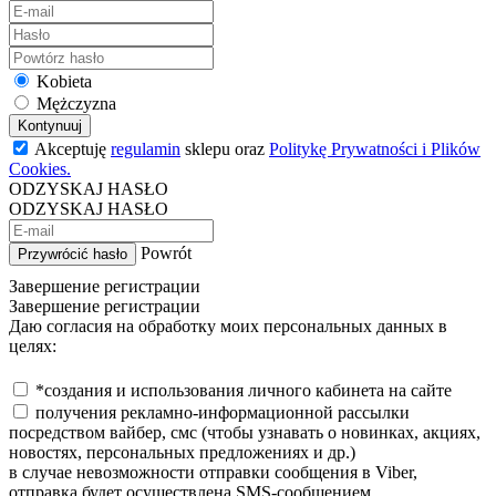
Kobieta
Mężczyzna
Kontynuuj
Akceptuję
regulamin
sklepu oraz
Politykę Prywatności i Plików
Cookies.
ODZYSKAJ HASŁO
ODZYSKAJ HASŁO
Powrót
Przywrócić hasło
Завершение регистрации
Завершение регистрации
Даю согласия на обработку моих персональных данных в
целях:
*создания и использования личного кабинета на сайте
получения рекламно-информационной рассылки
посредством вайбер, смс (чтобы узнавать о новинках, акциях,
новостях, персональных предложениях и др.)
в случае невозможности отправки сообщения в Viber,
отправка будет осуществлена SMS-сообщением