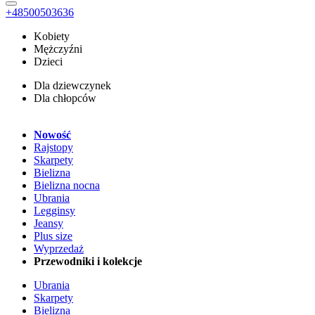
+48500503636
Kobiety
Mężczyźni
Dzieci
Dla dziewczynek
Dla chłopców
Nowość
Rajstopy
Skarpety
Bielizna
Bielizna nocna
Ubrania
Legginsy
Jeansy
Plus size
Wyprzedaż
Przewodniki i kolekcje
Ubrania
Skarpety
Bielizna