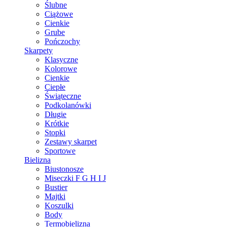
Ślubne
Ciążowe
Cienkie
Grube
Pończochy
Skarpety
Klasyczne
Kolorowe
Cienkie
Ciepłe
Świąteczne
Podkolanówki
Długie
Krótkie
Stopki
Zestawy skarpet
Sportowe
Bielizna
Biustonosze
Miseczki F G H I J
Bustier
Majtki
Koszulki
Body
Termobielizna