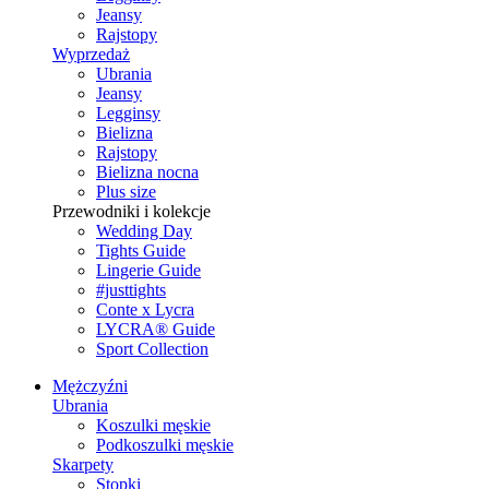
Jeansy
Rajstopy
Wyprzedaż
Ubrania
Jeansy
Legginsy
Bielizna
Rajstopy
Bielizna nocna
Plus size
Przewodniki i kolekcje
Wedding Day
Tights Guide
Lingerie Guide
#justtights
Conte x Lycra
LYCRA® Guide
Sport Сollection
Mężczyźni
Ubrania
Koszulki męskie
Podkoszulki męskie
Skarpety
Stopki