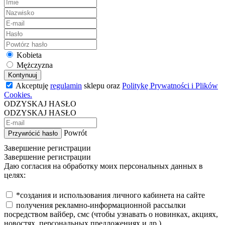
Kobieta
Mężczyzna
Kontynuuj
Akceptuję
regulamin
sklepu oraz
Politykę Prywatności i Plików
Cookies.
ODZYSKAJ HASŁO
ODZYSKAJ HASŁO
Powrót
Przywrócić hasło
Завершение регистрации
Завершение регистрации
Даю согласия на обработку моих персональных данных в
целях:
*создания и использования личного кабинета на сайте
получения рекламно-информационной рассылки
посредством вайбер, смс (чтобы узнавать о новинках, акциях,
новостях, персональных предложениях и др.)