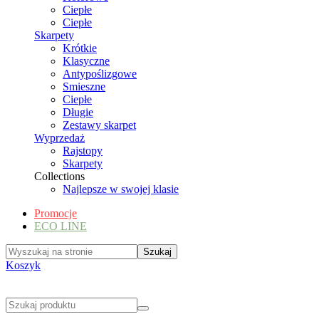
Ciepłe
Ciepłe
Skarpety
Krótkie
Klasyczne
Antypoślizgowe
Smieszne
Ciepłe
Długie
Zestawy skarpet
Wyprzedaż
Rajstopy
Skarpety
Collections
Najlepsze w swojej klasie
Promocje
ECO LINE
Koszyk