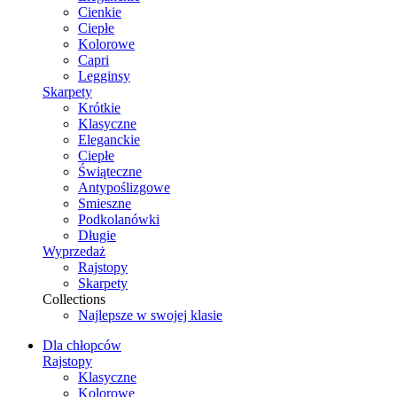
Cienkie
Ciepłe
Kolorowe
Capri
Legginsy
Skarpety
Krótkie
Klasyczne
Eleganckie
Ciepłe
Świąteczne
Antypoślizgowe
Smieszne
Podkolanówki
Długie
Wyprzedaż
Rajstopy
Skarpety
Collections
Najlepsze w swojej klasie
Dla chłopców
Rajstopy
Klasyczne
Kolorowe