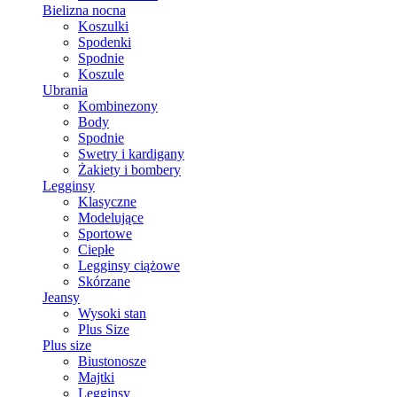
Bielizna nocna
Koszulki
Spodenki
Spodnie
Koszule
Ubrania
Kombinezony
Body
Spodnie
Swetry i kardigany
Żakiety i bombery
Legginsy
Klasyczne
Modelujące
Sportowe
Ciepłe
Legginsy ciążowe
Skórzane
Jeansy
Wysoki stan
Plus Size
Plus size
Biustonosze
Majtki
Legginsy