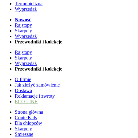
Termobielizna
Wyprzedaż
Nowość
Rajstopy
Skarpety
Wyprzedaż
Przewodniki i kolekcje
Rajstopy
Skarpety
Wyprzedaż
Przewodniki i kolekcje
O firmie
Jak złożyć zamówienie
Dostawa
Reklamacje i zwroty
ECO LINE
Strona główna
Conte Kids
Dla chłopców
Skarpety
Smieszne