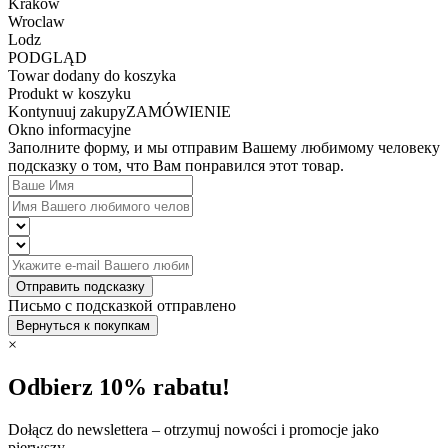
Krakow
Wroclaw
Lodz
PODGLĄD
Towar dodany do koszyka
Produkt w koszyku
Kontynuuj zakupy
ZAMÓWIENIE
Okno informacyjne
Заполните форму, и мы отправим Вашему любимому человеку
подсказку о том, что Вам понравился этот товар.
Отправить подсказку
Письмо с подсказкой отправлено
Вернуться к покупкам
×
Odbierz 10% rabatu!
Dołącz do newslettera – otrzymuj nowości i promocje jako
pierwszy.