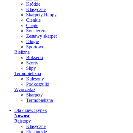
Krótkie
Klasyczne
Skarpety Happy
Cienkie
Ciepłe
Świąteczne
Zestawy skarpet
Długie
Sportowe
Bielizna
Bokserki
Szorty
Slipy
Termobielizna
Kalesony
Podkoszulki
Wyprzedaż
Skarpety
Termobielizna
Dla dziewczynek
Nowość
Rajstopy
Klasyczne
Eleganckie