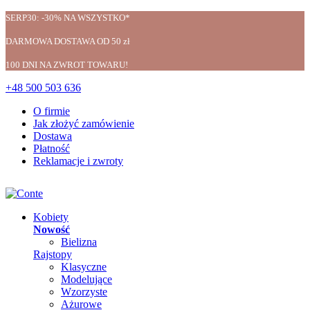
SERP30: -30% NA WSZYSTKO*
DARMOWA DOSTAWA OD 50 zł
100 DNI NA ZWROT TOWARU!
+48 500 503 636
O firmie
Jak złożyć zamówienie
Dostawa
Płatność
Reklamacje i zwroty
Kobiety
Nowość
Bielizna
Rajstopy
Klasyczne
Modelujące
Wzorzyste
Ażurowe