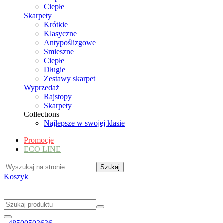
Ciepłe
Skarpety
Krótkie
Klasyczne
Antypoślizgowe
Smieszne
Ciepłe
Długie
Zestawy skarpet
Wyprzedaż
Rajstopy
Skarpety
Collections
Najlepsze w swojej klasie
Promocje
ECO LINE
Koszyk
+48500503636