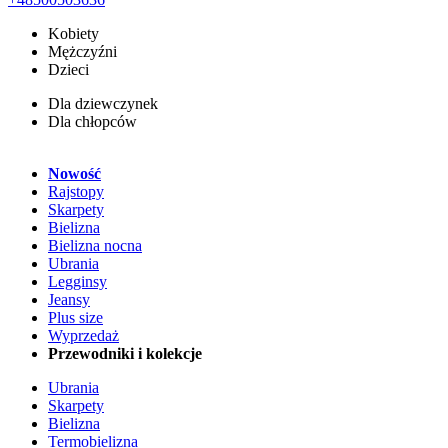
Kobiety
Mężczyźni
Dzieci
Dla dziewczynek
Dla chłopców
Nowość
Rajstopy
Skarpety
Bielizna
Bielizna nocna
Ubrania
Legginsy
Jeansy
Plus size
Wyprzedaż
Przewodniki i kolekcje
Ubrania
Skarpety
Bielizna
Termobielizna