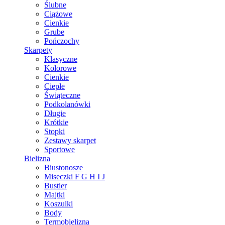
Ślubne
Ciążowe
Cienkie
Grube
Pończochy
Skarpety
Klasyczne
Kolorowe
Cienkie
Ciepłe
Świąteczne
Podkolanówki
Długie
Krótkie
Stopki
Zestawy skarpet
Sportowe
Bielizna
Biustonosze
Miseczki F G H I J
Bustier
Majtki
Koszulki
Body
Termobielizna