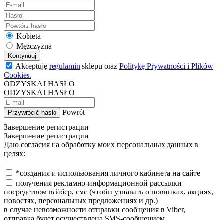
Kobieta
Mężczyzna
Kontynuuj
Akceptuję
regulamin
sklepu oraz
Politykę Prywatności i Plików
Cookies.
ODZYSKAJ HASŁO
ODZYSKAJ HASŁO
Powrót
Przywrócić hasło
Завершение регистрации
Завершение регистрации
Даю согласия на обработку моих персональных данных в
целях:
*создания и использования личного кабинета на сайте
получения рекламно-информационной рассылки
посредством вайбер, смс (чтобы узнавать о новинках, акциях,
новостях, персональных предложениях и др.)
в случае невозможности отправки сообщения в Viber,
отправка будет осуществлена SMS-сообщением