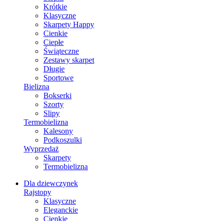
Krótkie
Klasyczne
Skarpety Happy
Cienkie
Ciepłe
Świąteczne
Zestawy skarpet
Długie
Sportowe
Bielizna
Bokserki
Szorty
Slipy
Termobielizna
Kalesony
Podkoszulki
Wyprzedaż
Skarpety
Termobielizna
Dla dziewczynek
Rajstopy
Klasyczne
Eleganckie
Cienkie