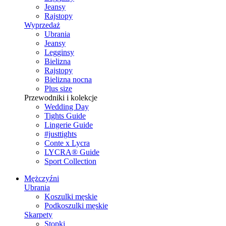
Jeansy
Rajstopy
Wyprzedaż
Ubrania
Jeansy
Legginsy
Bielizna
Rajstopy
Bielizna nocna
Plus size
Przewodniki i kolekcje
Wedding Day
Tights Guide
Lingerie Guide
#justtights
Conte x Lycra
LYCRA® Guide
Sport Сollection
Mężczyźni
Ubrania
Koszulki męskie
Podkoszulki męskie
Skarpety
Stopki