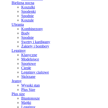
Bielizna nocna
Koszulki
Spodenki
Spodnie
Koszule
Ubrania
Kombinezony
Body
Spodnie
Swetry i kardigany
Żakiety i bombery
Legginsy
Klasyczne
Modelujące
Sportowe
Ciepłe
Legginsy ciążowe
Skórzane
Jeansy
Wysoki stan
Plus Size
Plus size
Biustonosze
Majtki
Legginsy