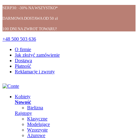
SERP30: -30% NA WSZYSTKO*
DARMOWA DOSTAWA OD 50 zł
100 DNI NA ZWROT TOWARU!
+48 500 503 636
O firmie
Jak złożyć zamówienie
Dostawa
Płatność
Reklamacje i zwroty
Kobiety
Nowość
Bielizna
Rajstopy
Klasyczne
Modelujące
Wzorzyste
Ażurowe