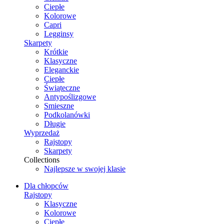
Ciepłe
Kolorowe
Capri
Legginsy
Skarpety
Krótkie
Klasyczne
Eleganckie
Ciepłe
Świąteczne
Antypoślizgowe
Smieszne
Podkolanówki
Długie
Wyprzedaż
Rajstopy
Skarpety
Collections
Najlepsze w swojej klasie
Dla chłopców
Rajstopy
Klasyczne
Kolorowe
Ciepłe