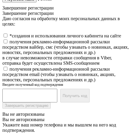
Завершение регистрации
Завершение регистрации
Даю согласия на обработку моих персональных данных в
целях:
*создания и использования личного кабинета на сайте
получения рекламно-информационной рассылки
посредством вайбер, смс (чтобы узнавать о новинках, акциях,
новостях, персональных предложениях и др.)
в случае невозможности отправки сообщения в Viber,
отправка будет осуществлена SMS-сообщением
получения рекламно-информационной рассылки
посредством email (чтобы узнавать о новинках, акциях,
новостях, персональных предложениях и др.)
Введите полученный код подтверждения
Получить код
Завершить регистрацию
Вы не авторизованы
Вы не авторизованы
Укажите ваш номер телефона и мы вышлем на него код
подтверждения.