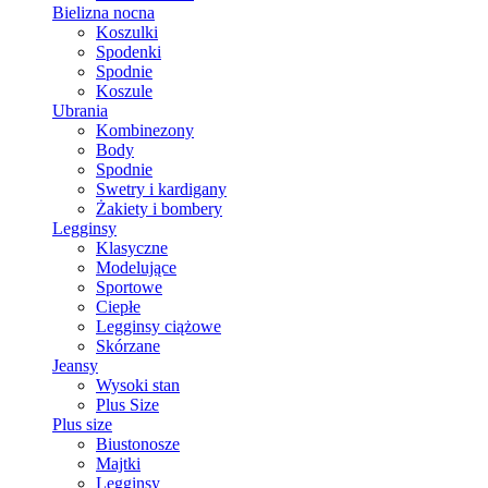
Bielizna nocna
Koszulki
Spodenki
Spodnie
Koszule
Ubrania
Kombinezony
Body
Spodnie
Swetry i kardigany
Żakiety i bombery
Legginsy
Klasyczne
Modelujące
Sportowe
Ciepłe
Legginsy ciążowe
Skórzane
Jeansy
Wysoki stan
Plus Size
Plus size
Biustonosze
Majtki
Legginsy