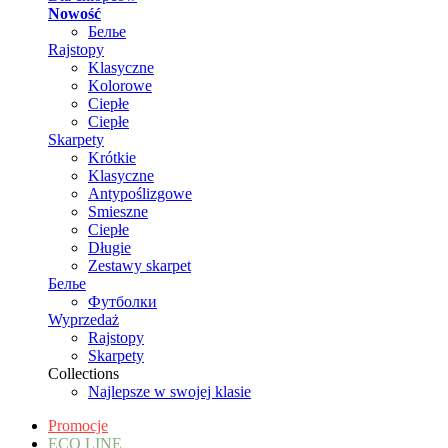
Nowość
Белье
Rajstopy
Klasyczne
Kolorowe
Ciepłe
Ciepłe
Skarpety
Krótkie
Klasyczne
Antypoślizgowe
Smieszne
Ciepłe
Długie
Zestawy skarpet
Белье
Футболки
Wyprzedaż
Rajstopy
Skarpety
Collections
Najlepsze w swojej klasie
Promocje
ECO LINE