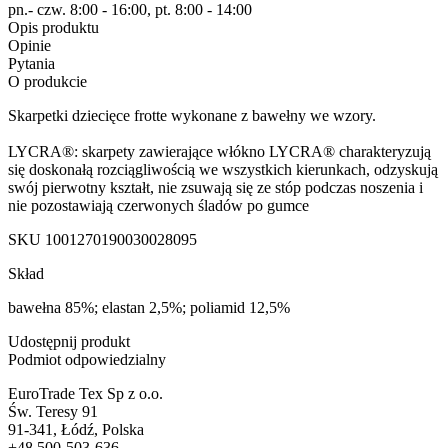
pn.- czw. 8:00 - 16:00, pt. 8:00 - 14:00
Opis produktu
Opinie
Pytania
O produkcie
Skarpetki dziecięce frotte wykonane z bawełny we wzory.
LYCRA®: skarpety zawierające włókno LYCRA® charakteryzują
się doskonałą rozciągliwością we wszystkich kierunkach, odzyskują
swój pierwotny kształt, nie zsuwają się ze stóp podczas noszenia i
nie pozostawiają czerwonych śladów po gumce
SKU
1001270190030028095
Skład
bawełna 85%; elastan 2,5%; poliamid 12,5%
Udostępnij produkt
Podmiot odpowiedzialny
EuroTrade Tex Sp z o.o.
Św. Teresy 91
91-341, Łódź, Polska
+48 500-503-636