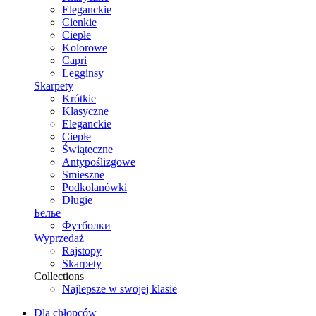
Eleganckie
Cienkie
Ciepłe
Kolorowe
Capri
Legginsy
Skarpety
Krótkie
Klasyczne
Eleganckie
Ciepłe
Świąteczne
Antypoślizgowe
Smieszne
Podkolanówki
Długie
Белье
Футболки
Wyprzedaż
Rajstopy
Skarpety
Collections
Najlepsze w swojej klasie
Dla chłopców