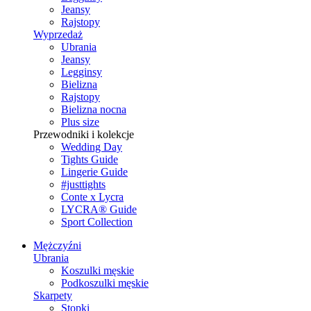
Jeansy
Rajstopy
Wyprzedaż
Ubrania
Jeansy
Legginsy
Bielizna
Rajstopy
Bielizna nocna
Plus size
Przewodniki i kolekcje
Wedding Day
Tights Guide
Lingerie Guide
#justtights
Conte x Lycra
LYCRA® Guide
Sport Сollection
Mężczyźni
Ubrania
Koszulki męskie
Podkoszulki męskie
Skarpety
Stopki