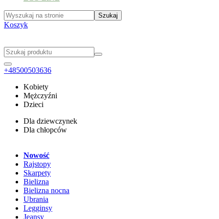
Koszyk
+48500503636
Kobiety
Mężczyźni
Dzieci
Dla dziewczynek
Dla chłopców
Nowość
Rajstopy
Skarpety
Bielizna
Bielizna nocna
Ubrania
Legginsy
Jeansy