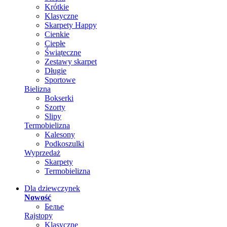
Krótkie
Klasyczne
Skarpety Happy
Cienkie
Ciepłe
Świąteczne
Zestawy skarpet
Długie
Sportowe
Bielizna
Bokserki
Szorty
Slipy
Termobielizna
Kalesony
Podkoszulki
Wyprzedaż
Skarpety
Termobielizna
Dla dziewczynek
Nowość
Белье
Rajstopy
Klasyczne