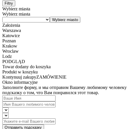
Filtry
Wybierz miasta
Wybierz miasta
Założenia
Warszawa
Katowice
Poznan
Krakow
Wroclaw
Lodz
PODGLĄD
Towar dodany do koszyka
Produkt w koszyku
Kontynuuj zakupy
ZAMÓWIENIE
Okno informacyjne
Заполните форму, и мы отправим Вашему любимому человеку
подсказку о том, что Вам понравился этот товар.
Отправить подсказку