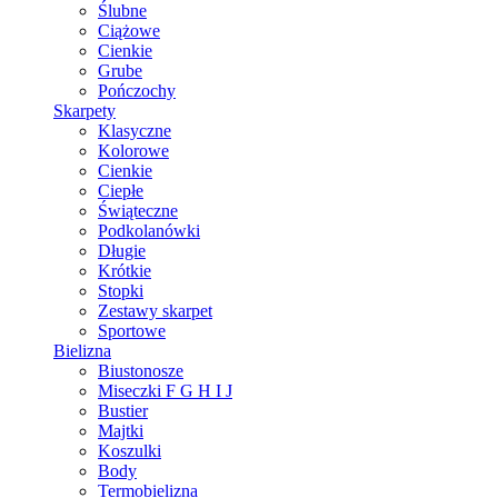
Ślubne
Ciążowe
Cienkie
Grube
Pończochy
Skarpety
Klasyczne
Kolorowe
Cienkie
Ciepłe
Świąteczne
Podkolanówki
Długie
Krótkie
Stopki
Zestawy skarpet
Sportowe
Bielizna
Biustonosze
Miseczki F G H I J
Bustier
Majtki
Koszulki
Body
Termobielizna