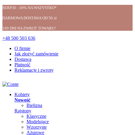
SERP30: -30% NA WSZYSTKO*
DARMOWA DOSTAWA OD 50 zł
100 DNI NA ZWROT TOWARU!
+48 500 503 636
O firmie
Jak złożyć zamówienie
Dostawa
Płatność
Reklamacje i zwroty
Kobiety
Nowość
Bielizna
Rajstopy
Klasyczne
Modelujące
Wzorzyste
Ażurowe