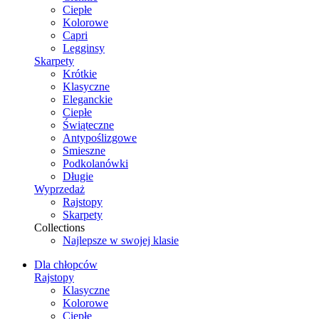
Ciepłe
Kolorowe
Capri
Legginsy
Skarpety
Krótkie
Klasyczne
Eleganckie
Ciepłe
Świąteczne
Antypoślizgowe
Smieszne
Podkolanówki
Długie
Wyprzedaż
Rajstopy
Skarpety
Collections
Najlepsze w swojej klasie
Dla chłopców
Rajstopy
Klasyczne
Kolorowe
Ciepłe