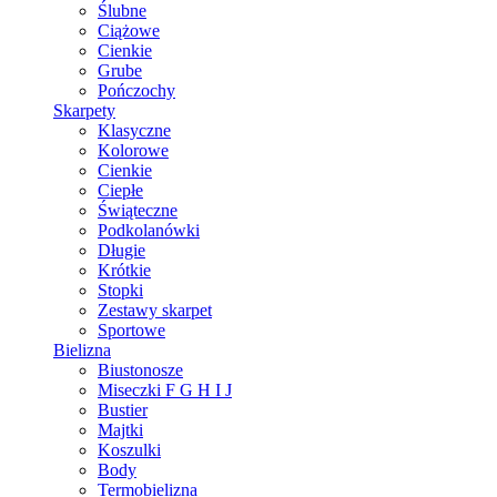
Ślubne
Ciążowe
Cienkie
Grube
Pończochy
Skarpety
Klasyczne
Kolorowe
Cienkie
Ciepłe
Świąteczne
Podkolanówki
Długie
Krótkie
Stopki
Zestawy skarpet
Sportowe
Bielizna
Biustonosze
Miseczki F G H I J
Bustier
Majtki
Koszulki
Body
Termobielizna