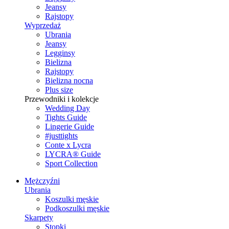
Jeansy
Rajstopy
Wyprzedaż
Ubrania
Jeansy
Legginsy
Bielizna
Rajstopy
Bielizna nocna
Plus size
Przewodniki i kolekcje
Wedding Day
Tights Guide
Lingerie Guide
#justtights
Conte x Lycra
LYCRA® Guide
Sport Сollection
Mężczyźni
Ubrania
Koszulki męskie
Podkoszulki męskie
Skarpety
Stopki