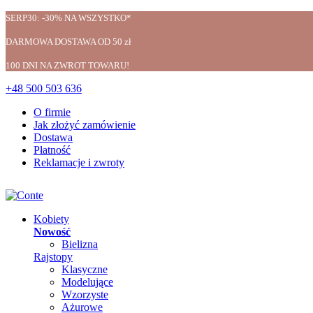
SERP30: -30% NA WSZYSTKO*
DARMOWA DOSTAWA OD 50 zł
100 DNI NA ZWROT TOWARU!
+48 500 503 636
O firmie
Jak złożyć zamówienie
Dostawa
Płatność
Reklamacje i zwroty
Kobiety
Nowość
Bielizna
Rajstopy
Klasyczne
Modelujące
Wzorzyste
Ażurowe