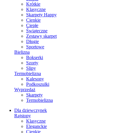
Krótkie
Klasyczne
Skarpety Happy
Cienkie
Ciepłe
Świąteczne
Zestawy skarpet
Długie
Sportowe
Bielizna
Bokserki
Szorty
Slipy
Termobielizna
Kalesony
Podkoszulki
Wyprzedaż
Skarpety
Termobielizna
Dla dziewczynek
Rajstopy
Klasyczne
Eleganckie
Cienkie