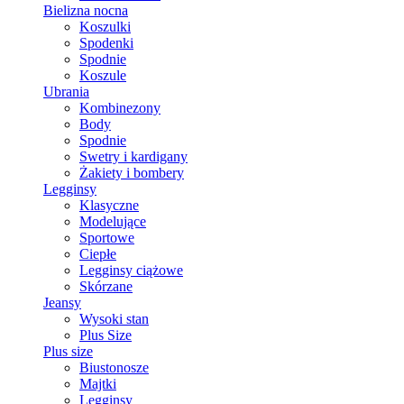
Bielizna nocna
Koszulki
Spodenki
Spodnie
Koszule
Ubrania
Kombinezony
Body
Spodnie
Swetry i kardigany
Żakiety i bombery
Legginsy
Klasyczne
Modelujące
Sportowe
Ciepłe
Legginsy ciążowe
Skórzane
Jeansy
Wysoki stan
Plus Size
Plus size
Biustonosze
Majtki
Legginsy