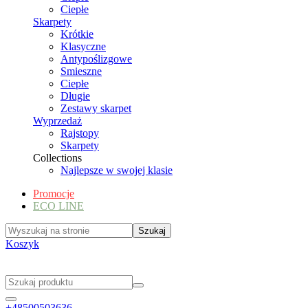
Ciepłe
Skarpety
Krótkie
Klasyczne
Antypoślizgowe
Smieszne
Ciepłe
Długie
Zestawy skarpet
Wyprzedaż
Rajstopy
Skarpety
Collections
Najlepsze w swojej klasie
Promocje
ECO LINE
Koszyk
+48500503636