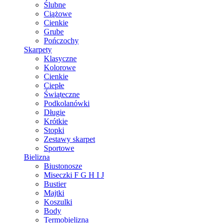
Ślubne
Ciążowe
Cienkie
Grube
Pończochy
Skarpety
Klasyczne
Kolorowe
Cienkie
Ciepłe
Świąteczne
Podkolanówki
Długie
Krótkie
Stopki
Zestawy skarpet
Sportowe
Bielizna
Biustonosze
Miseczki F G H I J
Bustier
Majtki
Koszulki
Body
Termobielizna