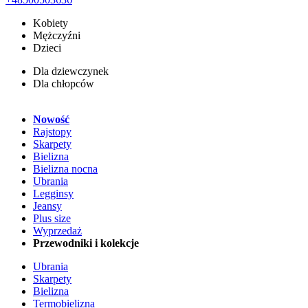
Kobiety
Mężczyźni
Dzieci
Dla dziewczynek
Dla chłopców
Nowość
Rajstopy
Skarpety
Bielizna
Bielizna nocna
Ubrania
Legginsy
Jeansy
Plus size
Wyprzedaż
Przewodniki i kolekcje
Ubrania
Skarpety
Bielizna
Termobielizna