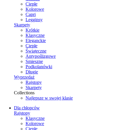
Ciepłe
Kolorowe
Capri
Legginsy
Skarpety
Krótkie
Klasyczne
Eleganckie
Ciepłe
Świąteczne
Antypoślizgowe
Smieszne
Podkolanówki
Długie
Wyprzedaż
Rajstopy
Skarpety
Collections
Najlepsze w swojej klasie
Dla chłopców
Rajstopy
Klasyczne
Kolorowe
Ciepłe