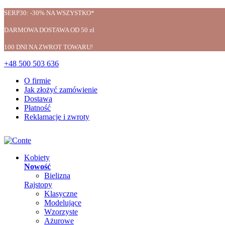
SERP30: -30% NA WSZYSTKO*
DARMOWA DOSTAWA OD 50 zł
100 DNI NA ZWROT TOWARU!
+48 500 503 636
O firmie
Jak złożyć zamówienie
Dostawa
Płatność
Reklamacje i zwroty
Kobiety
Nowość
Bielizna
Rajstopy
Klasyczne
Modelujące
Wzorzyste
Ażurowe