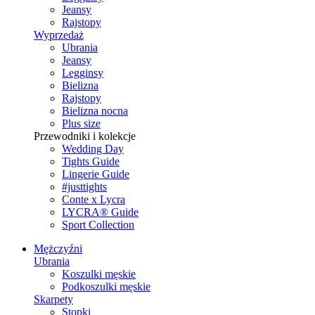
Jeansy
Rajstopy
Wyprzedaż
Ubrania
Jeansy
Legginsy
Bielizna
Rajstopy
Bielizna nocna
Plus size
Przewodniki i kolekcje
Wedding Day
Tights Guide
Lingerie Guide
#justtights
Conte x Lycra
LYCRA® Guide
Sport Сollection
Mężczyźni
Ubrania
Koszulki męskie
Podkoszulki męskie
Skarpety
Stopki