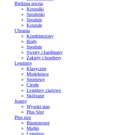
Bielizna nocna
Koszulki
Spodenki
Spodnie
Koszule
Ubrania
Kombinezony
Body
Spodnie
Swetry i kardigany
Żakiety i bombery
Legginsy
Klasyczne
Modelujące
Sportowe
Ciepłe
Legginsy ciążowe
Skórzane
Jeansy
Wysoki stan
Plus Size
Plus size
Biustonosze
Majtki
Legginsy