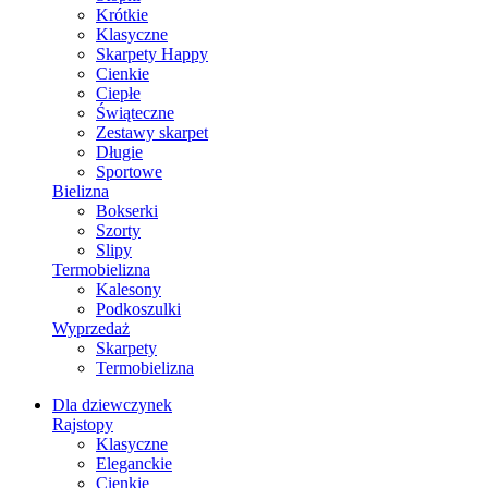
Krótkie
Klasyczne
Skarpety Happy
Cienkie
Ciepłe
Świąteczne
Zestawy skarpet
Długie
Sportowe
Bielizna
Bokserki
Szorty
Slipy
Termobielizna
Kalesony
Podkoszulki
Wyprzedaż
Skarpety
Termobielizna
Dla dziewczynek
Rajstopy
Klasyczne
Eleganckie
Cienkie