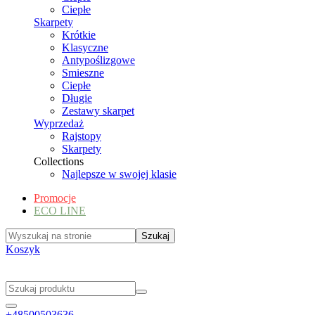
Ciepłe
Skarpety
Krótkie
Klasyczne
Antypoślizgowe
Smieszne
Ciepłe
Długie
Zestawy skarpet
Wyprzedaż
Rajstopy
Skarpety
Collections
Najlepsze w swojej klasie
Promocje
ECO LINE
Koszyk
+48500503636