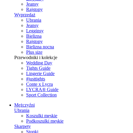
Jeansy
Rajstopy
Wyprzedaż
Ubrania
Jeansy
Legginsy
Bielizna
Rajstopy
Bielizna nocna
Plus size
Przewodniki i kolekcje
Wedding Day
Tights Guide
Lingerie Guide
#justtights
Conte x Lycra
LYCRA® Guide
Sport Сollection
Mężczyźni
Ubrania
Koszulki męskie
Podkoszulki męskie
Skarpety
Stopki