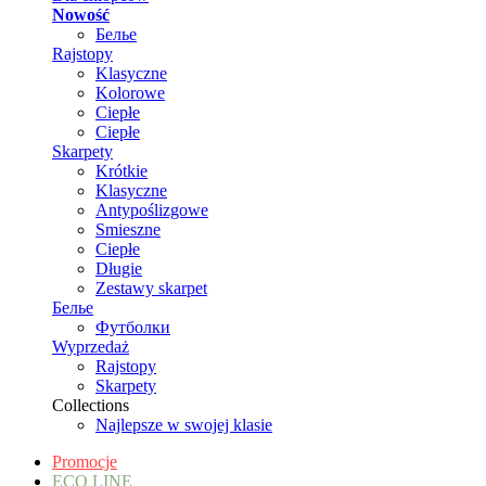
Nowość
Белье
Rajstopy
Klasyczne
Kolorowe
Ciepłe
Ciepłe
Skarpety
Krótkie
Klasyczne
Antypoślizgowe
Smieszne
Ciepłe
Długie
Zestawy skarpet
Белье
Футболки
Wyprzedaż
Rajstopy
Skarpety
Collections
Najlepsze w swojej klasie
Promocje
ECO LINE