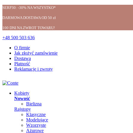
SERP30: -30% NA WSZYSTKO*
DARMOWA DOSTAWA OD 50 zł
100 DNI NA ZWROT TOWARU!
+48 500 503 636
O firmie
Jak złożyć zamówienie
Dostawa
Płatność
Reklamacje i zwroty
Kobiety
Nowość
Bielizna
Rajstopy
Klasyczne
Modelujące
Wzorzyste
Ażurowe