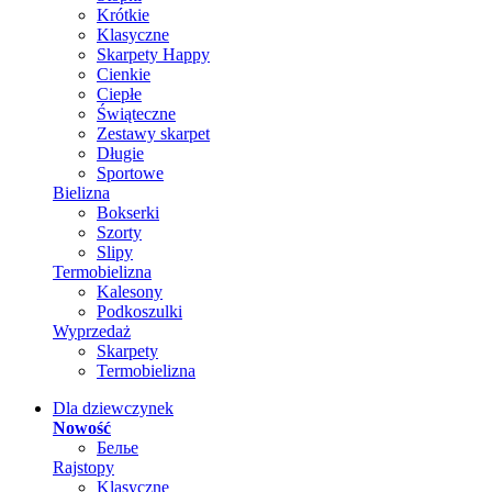
Krótkie
Klasyczne
Skarpety Happy
Cienkie
Ciepłe
Świąteczne
Zestawy skarpet
Długie
Sportowe
Bielizna
Bokserki
Szorty
Slipy
Termobielizna
Kalesony
Podkoszulki
Wyprzedaż
Skarpety
Termobielizna
Dla dziewczynek
Nowość
Белье
Rajstopy
Klasyczne