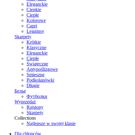
Eleganckie
Cienkie
Ciepłe
Kolorowe
Capri
Legginsy
Skarpety
Krótkie
Klasyczne
Eleganckie
Ciepłe
Świąteczne
Antypoślizgowe
Smieszne
Podkolanówki
Długie
Белье
Футболки
Wyprzedaż
Rajstopy
Skarpety
Collections
Najlepsze w swojej klasie
Dla chłopców