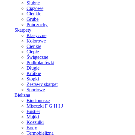
Ślubne
Ciążowe
Cienkie
Grube
Pończochy
Skarpety
Klasyczne
Kolorowe
Cienkie
Ciepłe
Świąteczne
Podkolanówki
Długie
Krótkie
Stopki
Zestawy skarpet
Sportowe
Bielizna
Biustonosze
Miseczki F G H I J
Bustier
Majtki
Koszulki
Body
Termobielizna