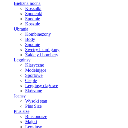
Bielizna nocna
Koszulki
Spodenki
Spodnie
Koszule
Ubrania
Kombinezony
Body
Spodnie
Swetry i kardigany
Żakiety i bombery
Legginsy
Klasyczne
Modelujące
Sportowe
Ciepłe
Legginsy ciążowe
Skórzane
Jeansy
Wysoki stan
Plus Size
Plus size
Biustonosze
Majtki
Legginsy