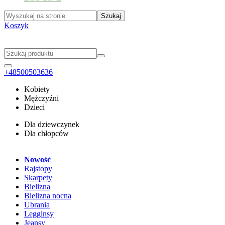
Koszyk
+48500503636
Kobiety
Mężczyźni
Dzieci
Dla dziewczynek
Dla chłopców
Nowość
Rajstopy
Skarpety
Bielizna
Bielizna nocna
Ubrania
Legginsy
Jeansy