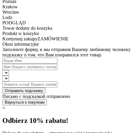
Poznan
Krakow
Wroclaw
Lodz
PODGLĄD
Towar dodany do koszyka
Produkt w koszyku
Kontynuuj zakupy
ZAMÓWIENIE
Okno informacyjne
Заполните форму, и мы отправим Вашему любимому человеку
подсказку о том, что Вам понравился этот товар.
Отправить подсказку
Письмо с подсказкой отправлено
Вернуться к покупкам
×
Odbierz 10% rabatu!