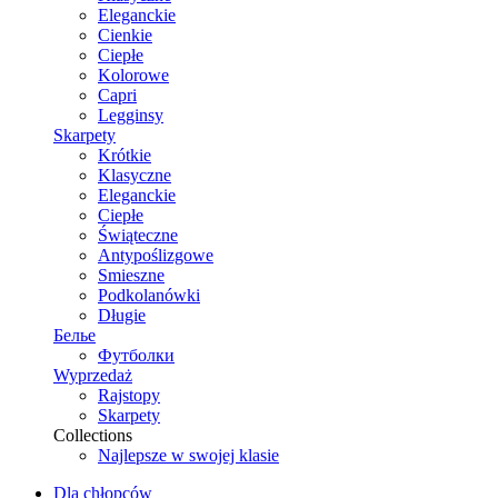
Eleganckie
Cienkie
Ciepłe
Kolorowe
Capri
Legginsy
Skarpety
Krótkie
Klasyczne
Eleganckie
Ciepłe
Świąteczne
Antypoślizgowe
Smieszne
Podkolanówki
Długie
Белье
Футболки
Wyprzedaż
Rajstopy
Skarpety
Collections
Najlepsze w swojej klasie
Dla chłopców