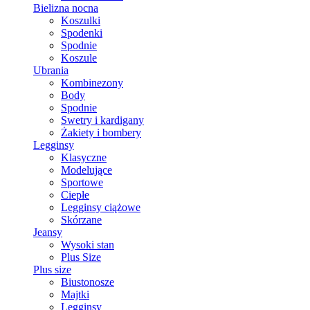
Bielizna nocna
Koszulki
Spodenki
Spodnie
Koszule
Ubrania
Kombinezony
Body
Spodnie
Swetry i kardigany
Żakiety i bombery
Legginsy
Klasyczne
Modelujące
Sportowe
Ciepłe
Legginsy ciążowe
Skórzane
Jeansy
Wysoki stan
Plus Size
Plus size
Biustonosze
Majtki
Legginsy