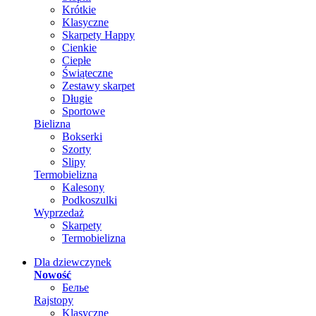
Krótkie
Klasyczne
Skarpety Happy
Cienkie
Ciepłe
Świąteczne
Zestawy skarpet
Długie
Sportowe
Bielizna
Bokserki
Szorty
Slipy
Termobielizna
Kalesony
Podkoszulki
Wyprzedaż
Skarpety
Termobielizna
Dla dziewczynek
Nowość
Белье
Rajstopy
Klasyczne