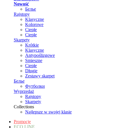
Nowość
Белье
Rajstopy
Klasyczne
Kolorowe
Ciepłe
Ciepłe
Skarpety
Krótkie
Klasyczne
Antypoślizgowe
Smieszne
Ciepłe
Długie
Zestawy skarpet
Белье
Футболки
Wyprzedaż
Rajstopy
Skarpety
Collections
Najlepsze w swojej klasie
Promocje
ECO LINE