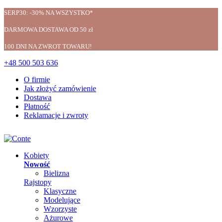
SERP30: -30% NA WSZYSTKO*
DARMOWA DOSTAWA OD 50 zł
100 DNI NA ZWROT TOWARU!
+48 500 503 636
O firmie
Jak złożyć zamówienie
Dostawa
Płatność
Reklamacje i zwroty
Kobiety
Nowość
Bielizna
Rajstopy
Klasyczne
Modelujące
Wzorzyste
Ażurowe