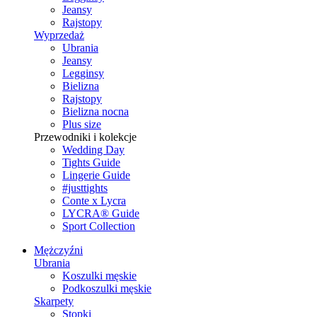
Jeansy
Rajstopy
Wyprzedaż
Ubrania
Jeansy
Legginsy
Bielizna
Rajstopy
Bielizna nocna
Plus size
Przewodniki i kolekcje
Wedding Day
Tights Guide
Lingerie Guide
#justtights
Conte x Lycra
LYCRA® Guide
Sport Сollection
Mężczyźni
Ubrania
Koszulki męskie
Podkoszulki męskie
Skarpety
Stopki