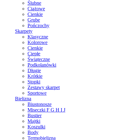
Ślubne
Ciążowe
Cienkie
Grube
Pończochy
Skarpety
Klasyczne
Kolorowe
Cienkie
Ciepłe
Świąteczne
Podkolanówki
Długie
Krótkie
Stopki
Zestawy skarpet
Sportowe
Bielizna
Biustonosze
Miseczki F G H I J
Bustier
Majtki
Koszulki
Body
Termobielizna