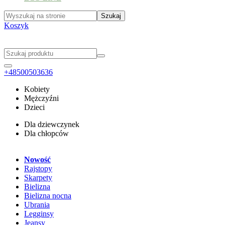
Koszyk
+48500503636
Kobiety
Mężczyźni
Dzieci
Dla dziewczynek
Dla chłopców
Nowość
Rajstopy
Skarpety
Bielizna
Bielizna nocna
Ubrania
Legginsy
Jeansy