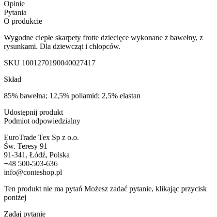
Opinie
Pytania
O produkcie
Wygodne ciepłe skarpety frotte dziecięce wykonane z bawełny, z
rysunkami. Dla dziewcząt i chłopców.
SKU
1001270190040027417
Skład
85% bawełna; 12,5% poliamid; 2,5% elastan
Udostępnij produkt
Podmiot odpowiedzialny
EuroTrade Tex Sp z o.o.
Św. Teresy 91
91-341, Łódź, Polska
+48 500-503-636
info@conteshop.pl
Ten produkt nie ma pytań Możesz zadać pytanie, klikając przycisk
poniżej
Zadaj pytanie