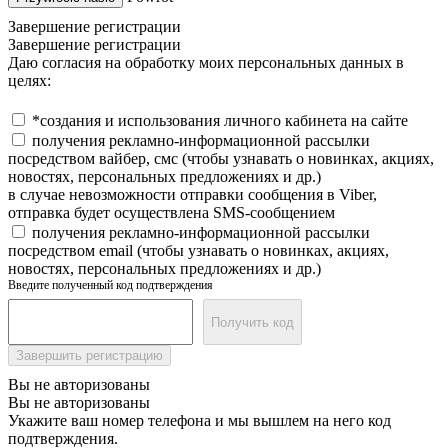
Завершение регистрации
Завершение регистрации
Даю согласия на обработку моих персональных данных в
целях:
*создания и использования личного кабинета на сайте
получения рекламно-информационной рассылки
посредством вайбер, смс (чтобы узнавать о новинках, акциях,
новостях, персональных предложениях и др.)
в случае невозможности отправки сообщения в Viber,
отправка будет осуществлена SMS-сообщением
получения рекламно-информационной рассылки
посредством email (чтобы узнавать о новинках, акциях,
новостях, персональных предложениях и др.)
Введите полученный код подтверждения
Получить код
Завершить регистрацию
Вы не авторизованы
Вы не авторизованы
Укажите ваш номер телефона и мы вышлем на него код
подтверждения.