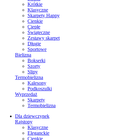
Krótkie
Klasyczne
Skarpety Happy
Cienkie
Ciepłe
Świąteczne
Zestawy skarpet
Długie
Sportowe
Bielizna
Bokserki
Szorty
Slipy
Termobielizna
Kalesony
Podkoszulki
Wyprzedaż
Skarpety
Termobielizna
Dla dziewczynek
Rajstopy
Klasyczne
Eleganckie
Cienkie