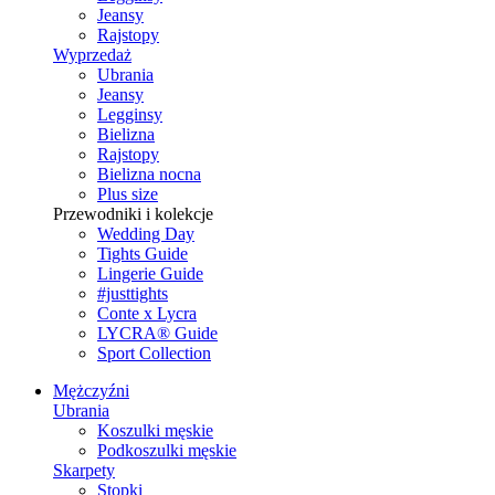
Jeansy
Rajstopy
Wyprzedaż
Ubrania
Jeansy
Legginsy
Bielizna
Rajstopy
Bielizna nocna
Plus size
Przewodniki i kolekcje
Wedding Day
Tights Guide
Lingerie Guide
#justtights
Conte x Lycra
LYCRA® Guide
Sport Сollection
Mężczyźni
Ubrania
Koszulki męskie
Podkoszulki męskie
Skarpety
Stopki