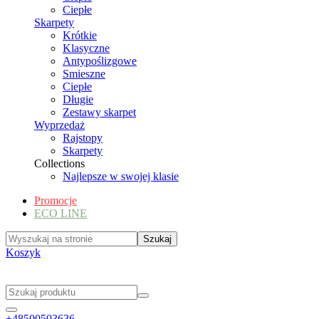
Ciepłe
Skarpety
Krótkie
Klasyczne
Antypoślizgowe
Smieszne
Ciepłe
Długie
Zestawy skarpet
Wyprzedaż
Rajstopy
Skarpety
Collections
Najlepsze w swojej klasie
Promocje
ECO LINE
Koszyk
+48500503636