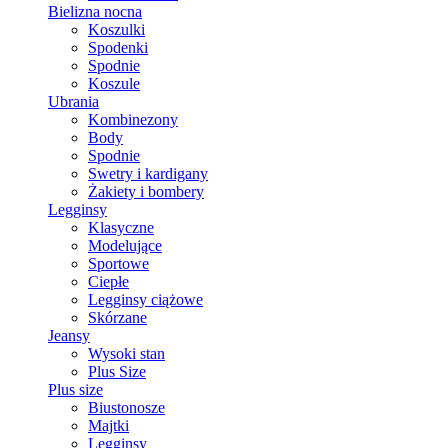
Bielizna nocna
Koszulki
Spodenki
Spodnie
Koszule
Ubrania
Kombinezony
Body
Spodnie
Swetry i kardigany
Żakiety i bombery
Legginsy
Klasyczne
Modelujące
Sportowe
Ciepłe
Legginsy ciążowe
Skórzane
Jeansy
Wysoki stan
Plus Size
Plus size
Biustonosze
Majtki
Legginsy