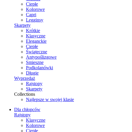
Ciepłe
Kolorowe
Capri
Legginsy
Skarpety
Krótkie
Klasyczne
Eleganckie
Ciepłe
Świąteczne
Antypoślizgowe
Smieszne
Podkolanówki
Długie
Wyprzedaż
Rajstopy
Skarpety
Collections
Najlepsze w swojej klasie
Dla chłopców
Rajstopy
Klasyczne
Kolorowe
Ciepłe