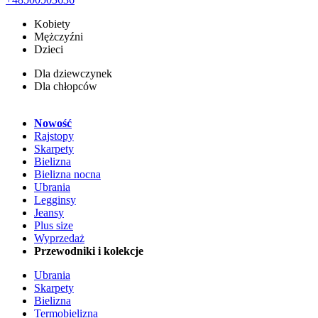
Kobiety
Mężczyźni
Dzieci
Dla dziewczynek
Dla chłopców
Nowość
Rajstopy
Skarpety
Bielizna
Bielizna nocna
Ubrania
Legginsy
Jeansy
Plus size
Wyprzedaż
Przewodniki i kolekcje
Ubrania
Skarpety
Bielizna
Termobielizna