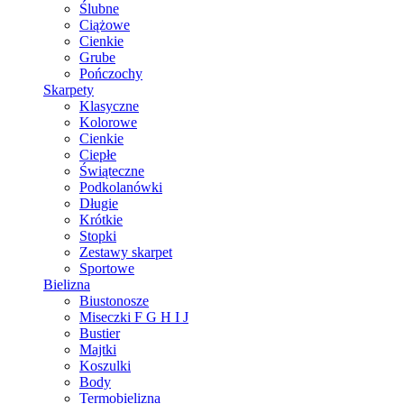
Ślubne
Ciążowe
Cienkie
Grube
Pończochy
Skarpety
Klasyczne
Kolorowe
Cienkie
Ciepłe
Świąteczne
Podkolanówki
Długie
Krótkie
Stopki
Zestawy skarpet
Sportowe
Bielizna
Biustonosze
Miseczki F G H I J
Bustier
Majtki
Koszulki
Body
Termobielizna