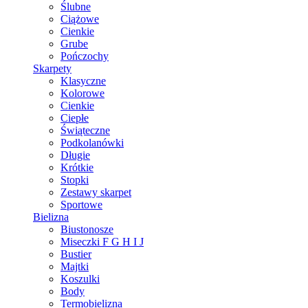
Ślubne
Ciążowe
Cienkie
Grube
Pończochy
Skarpety
Klasyczne
Kolorowe
Cienkie
Ciepłe
Świąteczne
Podkolanówki
Długie
Krótkie
Stopki
Zestawy skarpet
Sportowe
Bielizna
Biustonosze
Miseczki F G H I J
Bustier
Majtki
Koszulki
Body
Termobielizna