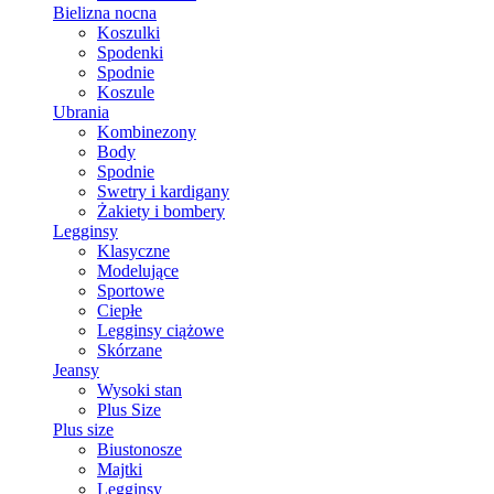
Bielizna nocna
Koszulki
Spodenki
Spodnie
Koszule
Ubrania
Kombinezony
Body
Spodnie
Swetry i kardigany
Żakiety i bombery
Legginsy
Klasyczne
Modelujące
Sportowe
Ciepłe
Legginsy ciążowe
Skórzane
Jeansy
Wysoki stan
Plus Size
Plus size
Biustonosze
Majtki
Legginsy