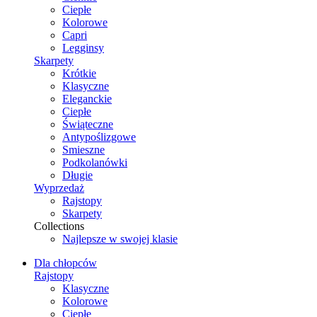
Ciepłe
Kolorowe
Capri
Legginsy
Skarpety
Krótkie
Klasyczne
Eleganckie
Ciepłe
Świąteczne
Antypoślizgowe
Smieszne
Podkolanówki
Długie
Wyprzedaż
Rajstopy
Skarpety
Collections
Najlepsze w swojej klasie
Dla chłopców
Rajstopy
Klasyczne
Kolorowe
Ciepłe