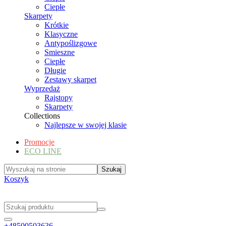
Ciepłe
Skarpety
Krótkie
Klasyczne
Antypoślizgowe
Smieszne
Ciepłe
Długie
Zestawy skarpet
Wyprzedaż
Rajstopy
Skarpety
Collections
Najlepsze w swojej klasie
Promocje
ECO LINE
Koszyk
+48500503636