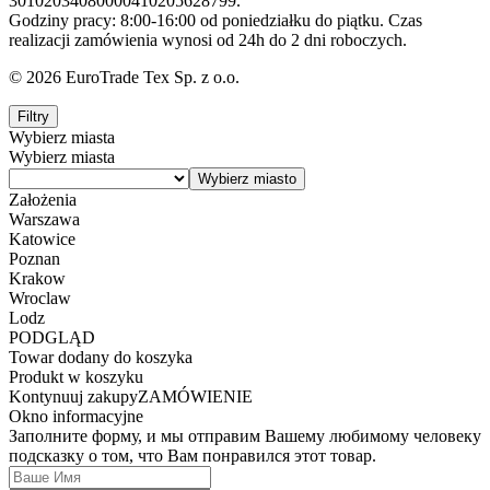
30102034080000410205628799.
Godziny pracy: 8:00-16:00 od poniedziałku do piątku. Czas
realizacji zamówienia wynosi od 24h do 2 dni roboczych.
© 2026 EuroTrade Tex Sp. z o.o.
Filtry
Wybierz miasta
Wybierz miasta
Założenia
Warszawa
Katowice
Poznan
Krakow
Wroclaw
Lodz
PODGLĄD
Towar dodany do koszyka
Produkt w koszyku
Kontynuuj zakupy
ZAMÓWIENIE
Okno informacyjne
Заполните форму, и мы отправим Вашему любимому человеку
подсказку о том, что Вам понравился этот товар.