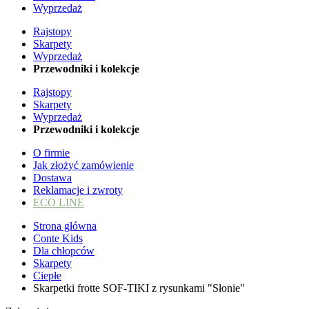
Wyprzedaż
Rajstopy
Skarpety
Wyprzedaż
Przewodniki i kolekcje
Rajstopy
Skarpety
Wyprzedaż
Przewodniki i kolekcje
O firmie
Jak złożyć zamówienie
Dostawa
Reklamacje i zwroty
ECO LINE
Strona główna
Conte Kids
Dla chłopców
Skarpety
Ciepłe
Skarpetki frotte SOF-TIKI z rysunkami "Słonie"