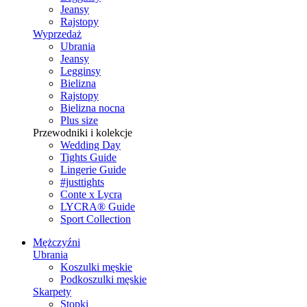
Jeansy
Rajstopy
Wyprzedaż
Ubrania
Jeansy
Legginsy
Bielizna
Rajstopy
Bielizna nocna
Plus size
Przewodniki i kolekcje
Wedding Day
Tights Guide
Lingerie Guide
#justtights
Conte x Lycra
LYCRA® Guide
Sport Сollection
Mężczyźni
Ubrania
Koszulki męskie
Podkoszulki męskie
Skarpety
Stopki