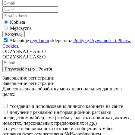
Kobieta
Mężczyzna
Kontynuuj
Akceptuję
regulamin
sklepu oraz
Politykę Prywatności i Plików
Cookies.
ODZYSKAJ HASŁO
ODZYSKAJ HASŁO
Powrót
Przywrócić hasło
Завершение регистрации
Завершение регистрации
Даю согласия на обработку моих персональных данных в
целях:
*создания и использования личного кабинета на сайте
получения рекламно-информационной рассылки
посредством вайбер, смс (чтобы узнавать о новинках, акциях,
новостях, персональных предложениях и др.)
в случае невозможности отправки сообщения в Viber,
отправка будет осуществлена SMS-сообщением