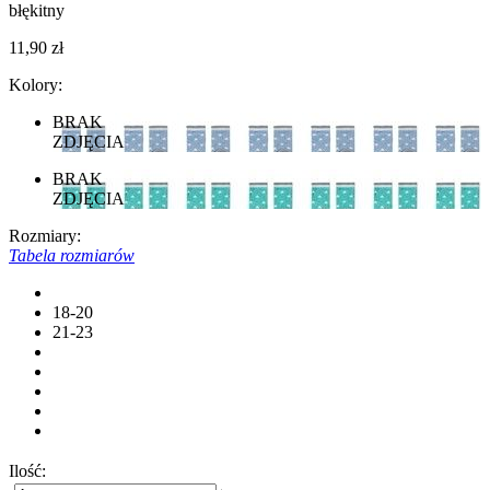
błękitny
11,90 zł
Kolory:
BRAK
ZDJĘCIA
BRAK
ZDJĘCIA
Rozmiary:
Tabela rozmiarów
18-20
21-23
Ilość: