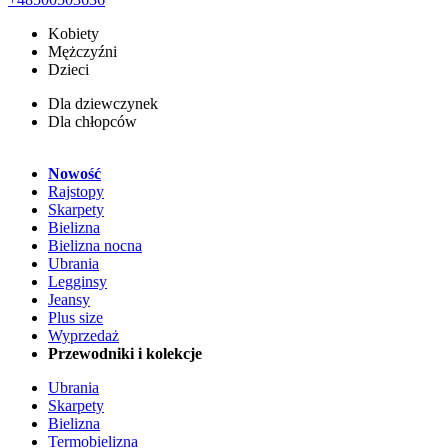
Kobiety
Mężczyźni
Dzieci
Dla dziewczynek
Dla chłopców
Nowość
Rajstopy
Skarpety
Bielizna
Bielizna nocna
Ubrania
Legginsy
Jeansy
Plus size
Wyprzedaż
Przewodniki i kolekcje
Ubrania
Skarpety
Bielizna
Termobielizna