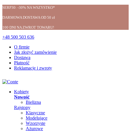
SERP30: -30% NA WSZYSTKO*
DARMOWA DOSTAWA OD 50 zł
100 DNI NA ZWROT TOWARU!
+48 500 503 636
O firmie
Jak złożyć zamówienie
Dostawa
Płatność
Reklamacje i zwroty
Kobiety
Nowość
Bielizna
Rajstopy
Klasyczne
Modelujące
Wzorzyste
Ażurowe