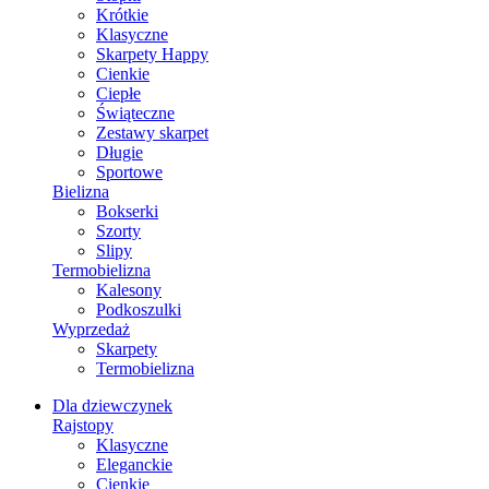
Krótkie
Klasyczne
Skarpety Happy
Cienkie
Ciepłe
Świąteczne
Zestawy skarpet
Długie
Sportowe
Bielizna
Bokserki
Szorty
Slipy
Termobielizna
Kalesony
Podkoszulki
Wyprzedaż
Skarpety
Termobielizna
Dla dziewczynek
Rajstopy
Klasyczne
Eleganckie
Cienkie