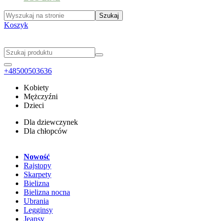
Koszyk
+48500503636
Kobiety
Mężczyźni
Dzieci
Dla dziewczynek
Dla chłopców
Nowość
Rajstopy
Skarpety
Bielizna
Bielizna nocna
Ubrania
Legginsy
Jeansy