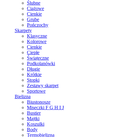
Ślubne
Ciążowe
Cienkie
Grube
Pończochy
Skarpety
Klasyczne
Kolorowe
Cienkie
Ciepłe
Świąteczne
Podkolanówki
Długie
Krótkie
Stopki
Zestawy skarpet
Sportowe
Bielizna
Biustonosze
Miseczki F G H I J
Bustier
Majtki
Koszulki
Body
Termobielizna