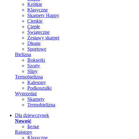
Krótkie
Klasyczne
Skarpety Happy
Cienkie
Ciepłe
Świąteczne
Zestawy skarpet
Długie
Sportowe
Bielizna
Bokserki
Szorty
Slipy
Termobielizna
Kalesony
Podkoszulki
Wyprzedaż
Skarpety
Termobielizna
Dla dziewczynek
Nowość
Белье
Rajstopy
Klasyczne