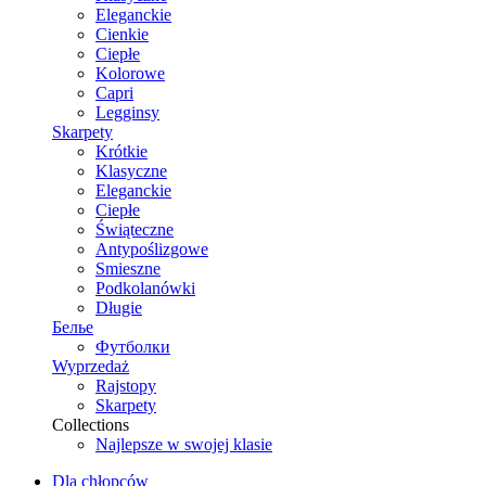
Eleganckie
Cienkie
Ciepłe
Kolorowe
Capri
Legginsy
Skarpety
Krótkie
Klasyczne
Eleganckie
Ciepłe
Świąteczne
Antypoślizgowe
Smieszne
Podkolanówki
Długie
Белье
Футболки
Wyprzedaż
Rajstopy
Skarpety
Collections
Najlepsze w swojej klasie
Dla chłopców