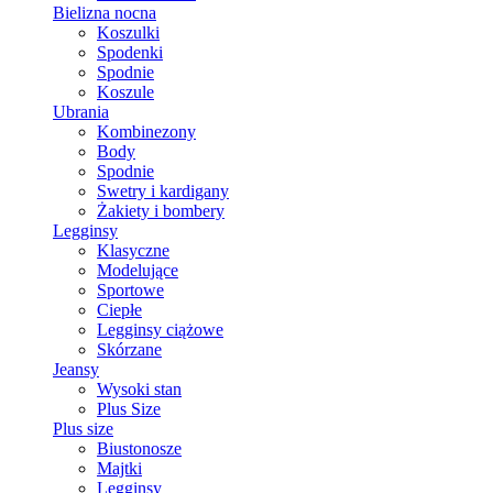
Bielizna nocna
Koszulki
Spodenki
Spodnie
Koszule
Ubrania
Kombinezony
Body
Spodnie
Swetry i kardigany
Żakiety i bombery
Legginsy
Klasyczne
Modelujące
Sportowe
Ciepłe
Legginsy ciążowe
Skórzane
Jeansy
Wysoki stan
Plus Size
Plus size
Biustonosze
Majtki
Legginsy