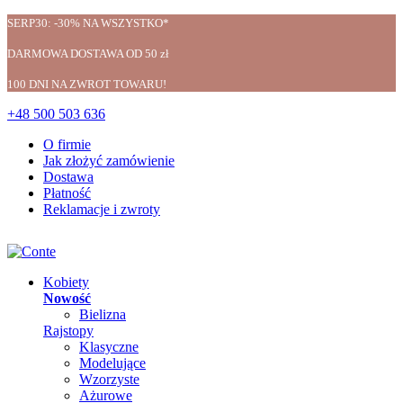
SERP30: -30% NA WSZYSTKO*
DARMOWA DOSTAWA OD 50 zł
100 DNI NA ZWROT TOWARU!
+48 500 503 636
O firmie
Jak złożyć zamówienie
Dostawa
Płatność
Reklamacje i zwroty
Kobiety
Nowość
Bielizna
Rajstopy
Klasyczne
Modelujące
Wzorzyste
Ażurowe