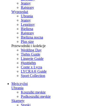
Jeansy
Rajstopy
Wyprzedaż
Ubrania
Jeansy
Legginsy
Bielizna
Rajstopy
Bielizna nocna
Plus size
Przewodniki i kolekcje
Wedding Day
Tights Guide
Lingerie Guide
#justtights
Conte x Lycra
LYCRA® Guide
Sport Сollection
Mężczyźni
Ubrania
Koszulki męskie
Podkoszulki męskie
Skarpety
Stopki