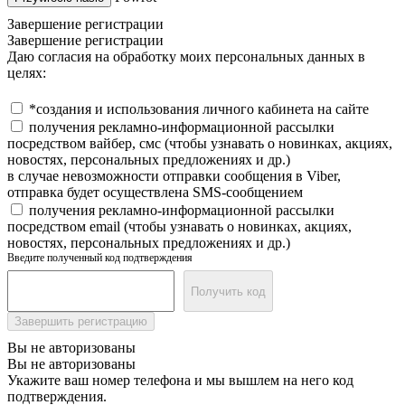
Завершение регистрации
Завершение регистрации
Даю согласия на обработку моих персональных данных в
целях:
*создания и использования личного кабинета на сайте
получения рекламно-информационной рассылки
посредством вайбер, смс (чтобы узнавать о новинках, акциях,
новостях, персональных предложениях и др.)
в случае невозможности отправки сообщения в Viber,
отправка будет осуществлена SMS-сообщением
получения рекламно-информационной рассылки
посредством email (чтобы узнавать о новинках, акциях,
новостях, персональных предложениях и др.)
Введите полученный код подтверждения
Получить код
Завершить регистрацию
Вы не авторизованы
Вы не авторизованы
Укажите ваш номер телефона и мы вышлем на него код
подтверждения.