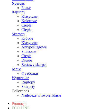
Nowość
Белье
Rajstopy
Klasyczne
Kolorowe
Ciepłe
Ciepłe
Skarpety
Krótkie
Klasyczne
Antypoślizgowe
Smieszne
Ciepłe
Długie
Zestawy skarpet
Белье
Футболки
Wyprzedaż
Rajstopy
Skarpety
Collections
Najlepsze w swojej klasie
Promocje
ECO LINE