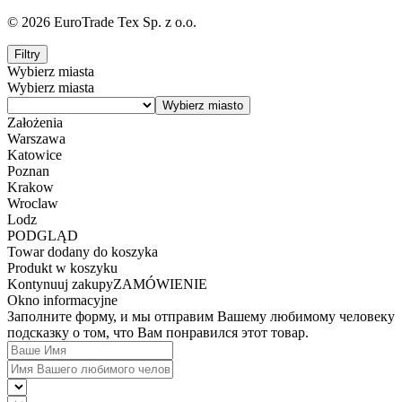
© 2026 EuroTrade Tex Sp. z o.o.
Filtry
Wybierz miasta
Wybierz miasta
Założenia
Warszawa
Katowice
Poznan
Krakow
Wroclaw
Lodz
PODGLĄD
Towar dodany do koszyka
Produkt w koszyku
Kontynuuj zakupy
ZAMÓWIENIE
Okno informacyjne
Заполните форму, и мы отправим Вашему любимому человеку
подсказку о том, что Вам понравился этот товар.