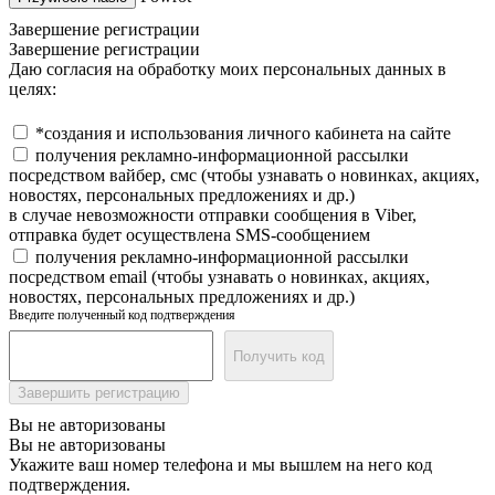
Завершение регистрации
Завершение регистрации
Даю согласия на обработку моих персональных данных в
целях:
*создания и использования личного кабинета на сайте
получения рекламно-информационной рассылки
посредством вайбер, смс (чтобы узнавать о новинках, акциях,
новостях, персональных предложениях и др.)
в случае невозможности отправки сообщения в Viber,
отправка будет осуществлена SMS-сообщением
получения рекламно-информационной рассылки
посредством email (чтобы узнавать о новинках, акциях,
новостях, персональных предложениях и др.)
Введите полученный код подтверждения
Получить код
Завершить регистрацию
Вы не авторизованы
Вы не авторизованы
Укажите ваш номер телефона и мы вышлем на него код
подтверждения.