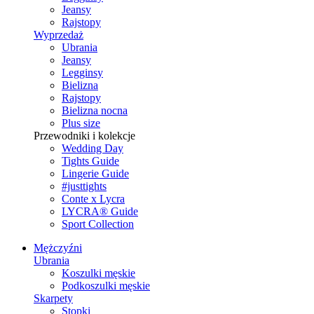
Jeansy
Rajstopy
Wyprzedaż
Ubrania
Jeansy
Legginsy
Bielizna
Rajstopy
Bielizna nocna
Plus size
Przewodniki i kolekcje
Wedding Day
Tights Guide
Lingerie Guide
#justtights
Conte x Lycra
LYCRA® Guide
Sport Сollection
Mężczyźni
Ubrania
Koszulki męskie
Podkoszulki męskie
Skarpety
Stopki