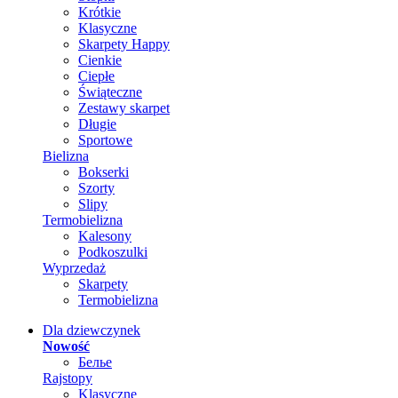
Krótkie
Klasyczne
Skarpety Happy
Cienkie
Ciepłe
Świąteczne
Zestawy skarpet
Długie
Sportowe
Bielizna
Bokserki
Szorty
Slipy
Termobielizna
Kalesony
Podkoszulki
Wyprzedaż
Skarpety
Termobielizna
Dla dziewczynek
Nowość
Белье
Rajstopy
Klasyczne