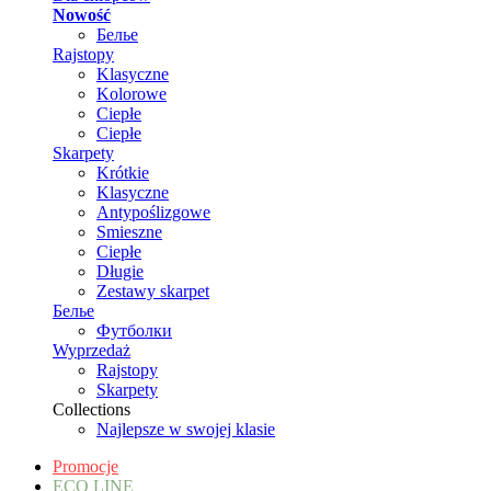
Nowość
Белье
Rajstopy
Klasyczne
Kolorowe
Ciepłe
Ciepłe
Skarpety
Krótkie
Klasyczne
Antypoślizgowe
Smieszne
Ciepłe
Długie
Zestawy skarpet
Белье
Футболки
Wyprzedaż
Rajstopy
Skarpety
Collections
Najlepsze w swojej klasie
Promocje
ECO LINE