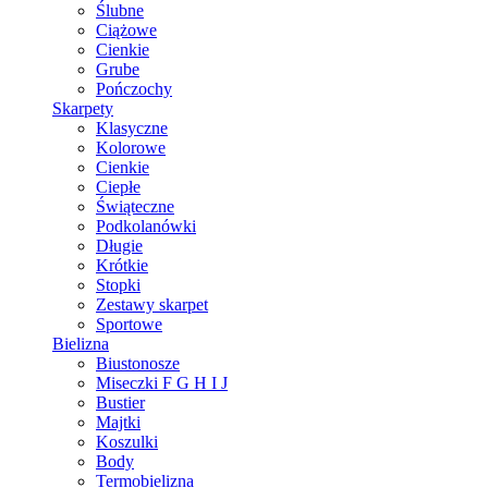
Ślubne
Ciążowe
Cienkie
Grube
Pończochy
Skarpety
Klasyczne
Kolorowe
Cienkie
Ciepłe
Świąteczne
Podkolanówki
Długie
Krótkie
Stopki
Zestawy skarpet
Sportowe
Bielizna
Biustonosze
Miseczki F G H I J
Bustier
Majtki
Koszulki
Body
Termobielizna