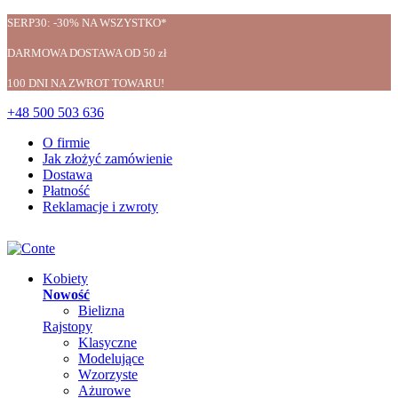
SERP30: -30% NA WSZYSTKO*
DARMOWA DOSTAWA OD 50 zł
100 DNI NA ZWROT TOWARU!
+48 500 503 636
O firmie
Jak złożyć zamówienie
Dostawa
Płatność
Reklamacje i zwroty
Kobiety
Nowość
Bielizna
Rajstopy
Klasyczne
Modelujące
Wzorzyste
Ażurowe