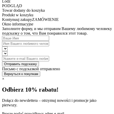
Lodz
PODGLĄD
Towar dodany do koszyka
Produkt w koszyku
Kontynuuj zakupy
ZAMÓWIENIE
Okno informacyjne
Заполните форму, и мы отправим Вашему любимому человеку
подсказку о том, что Вам понравился этот товар.
Отправить подсказку
Письмо с подсказкой отправлено
Вернуться к покупкам
×
Odbierz 10% rabatu!
Dołącz do newslettera – otrzymuj nowości i promocje jako
pierwszy.
Proszę podać prawidłowy adres e-mail.