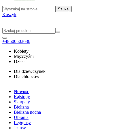
Koszyk
+48500503636
Kobiety
Mężczyźni
Dzieci
Dla dziewczynek
Dla chłopców
Nowość
Rajstopy
Skarpety
Bielizna
Bielizna nocna
Ubrania
Legginsy
Jeansy