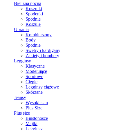
Bielizna nocna
Koszulki
Spodenki
Spodnie
Koszule
Ubrania
Kombinezony
Body
Spodnie
Swetry i kardigany
Żakiety i bombery
Legginsy
Klasyczne
Modelujące
Sportowe
Ciepłe
Legginsy ciążowe
Skórzane
Jeansy
Wysoki stan
Plus Size
Plus size
Biustonosze
Majtki
Legginsy