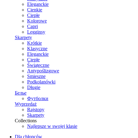
Eleganckie
Cienkie
Ciepłe
Kolorowe
Capri
Legginsy
Skarpety
Krótkie
Klasyczne
Eleganckie
Ciepłe
Świąteczne
Antypoślizgowe
Smieszne
Podkolanówki
Długie
Белье
Футболки
Wyprzedaż
Rajstopy
Skarpety
Collections
Najlepsze w swojej klasie
Dla chłopców