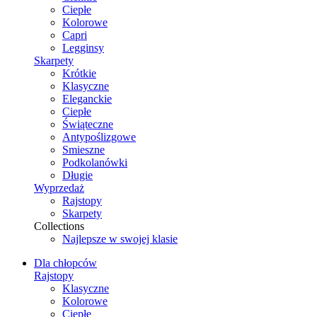
Ciepłe
Kolorowe
Capri
Legginsy
Skarpety
Krótkie
Klasyczne
Eleganckie
Ciepłe
Świąteczne
Antypoślizgowe
Smieszne
Podkolanówki
Długie
Wyprzedaż
Rajstopy
Skarpety
Collections
Najlepsze w swojej klasie
Dla chłopców
Rajstopy
Klasyczne
Kolorowe
Ciepłe