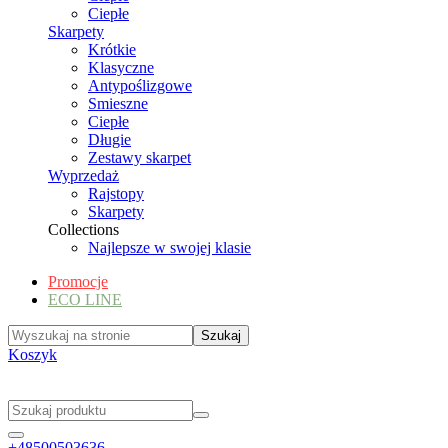
Ciepłe
Skarpety
Krótkie
Klasyczne
Antypoślizgowe
Smieszne
Ciepłe
Długie
Zestawy skarpet
Wyprzedaż
Rajstopy
Skarpety
Collections
Najlepsze w swojej klasie
Promocje
ECO LINE
Koszyk
+48500503636