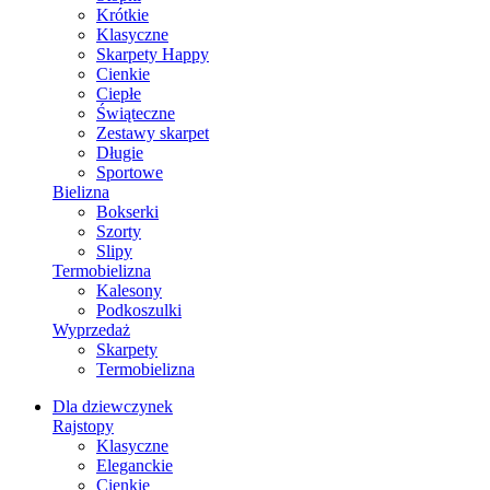
Krótkie
Klasyczne
Skarpety Happy
Cienkie
Ciepłe
Świąteczne
Zestawy skarpet
Długie
Sportowe
Bielizna
Bokserki
Szorty
Slipy
Termobielizna
Kalesony
Podkoszulki
Wyprzedaż
Skarpety
Termobielizna
Dla dziewczynek
Rajstopy
Klasyczne
Eleganckie
Cienkie