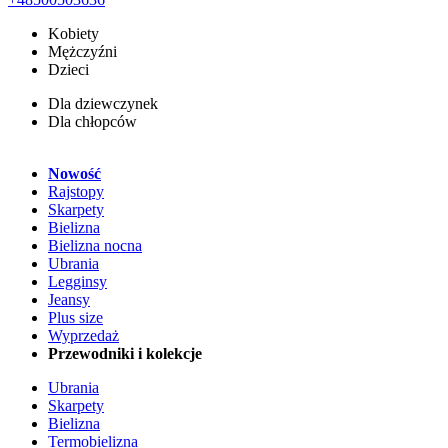
Kobiety
Mężczyźni
Dzieci
Dla dziewczynek
Dla chłopców
Nowość
Rajstopy
Skarpety
Bielizna
Bielizna nocna
Ubrania
Legginsy
Jeansy
Plus size
Wyprzedaż
Przewodniki i kolekcje
Ubrania
Skarpety
Bielizna
Termobielizna