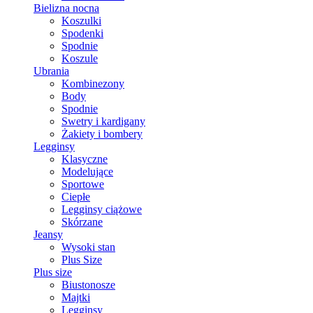
Bielizna nocna
Koszulki
Spodenki
Spodnie
Koszule
Ubrania
Kombinezony
Body
Spodnie
Swetry i kardigany
Żakiety i bombery
Legginsy
Klasyczne
Modelujące
Sportowe
Ciepłe
Legginsy ciążowe
Skórzane
Jeansy
Wysoki stan
Plus Size
Plus size
Biustonosze
Majtki
Legginsy