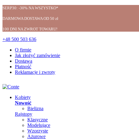
SERP30: -30% NA WSZYSTKO*
DARMOWA DOSTAWA OD 50 zł
100 DNI NA ZWROT TOWARU!
+48 500 503 636
O firmie
Jak złożyć zamówienie
Dostawa
Płatność
Reklamacje i zwroty
Kobiety
Nowość
Bielizna
Rajstopy
Klasyczne
Modelujące
Wzorzyste
Ażurowe