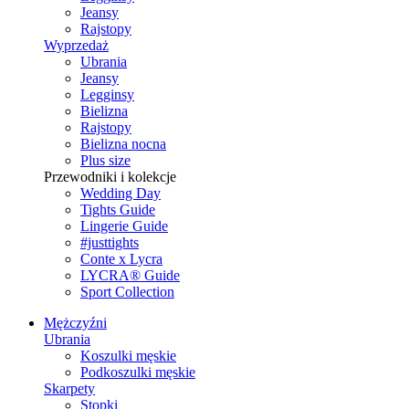
Jeansy
Rajstopy
Wyprzedaż
Ubrania
Jeansy
Legginsy
Bielizna
Rajstopy
Bielizna nocna
Plus size
Przewodniki i kolekcje
Wedding Day
Tights Guide
Lingerie Guide
#justtights
Conte x Lycra
LYCRA® Guide
Sport Сollection
Mężczyźni
Ubrania
Koszulki męskie
Podkoszulki męskie
Skarpety
Stopki