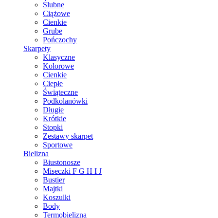
Ślubne
Ciążowe
Cienkie
Grube
Pończochy
Skarpety
Klasyczne
Kolorowe
Cienkie
Ciepłe
Świąteczne
Podkolanówki
Długie
Krótkie
Stopki
Zestawy skarpet
Sportowe
Bielizna
Biustonosze
Miseczki F G H I J
Bustier
Majtki
Koszulki
Body
Termobielizna