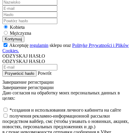
Kobieta
Mężczyzna
Kontynuuj
Akceptuję
regulamin
sklepu oraz
Politykę Prywatności i Plików
Cookies.
ODZYSKAJ HASŁO
ODZYSKAJ HASŁO
Powrót
Przywrócić hasło
Завершение регистрации
Завершение регистрации
Даю согласия на обработку моих персональных данных в
целях:
*создания и использования личного кабинета на сайте
получения рекламно-информационной рассылки
посредством вайбер, смс (чтобы узнавать о новинках, акциях,
новостях, персональных предложениях и др.)
в случае невозможности отправки сообщения в Viber,