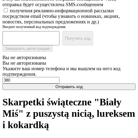
отправка будет осуществлена SMS-сообщением
получения рекламно-информационной рассылки
посредством email (чтобы узнавать о новинках, акциях,
новостях, персональных предложениях и др.)
Введите полученный код подтверждения
Получить код
Завершить регистрацию
Вы не авторизованы
Вы не авторизованы
Укажите ваш номер телефона и мы вышлем на него код
подтверждения.
Отправить код
Skarpetki świąteczne "Biały
Miś" z puszystą nicią, lureksem
i kokardką