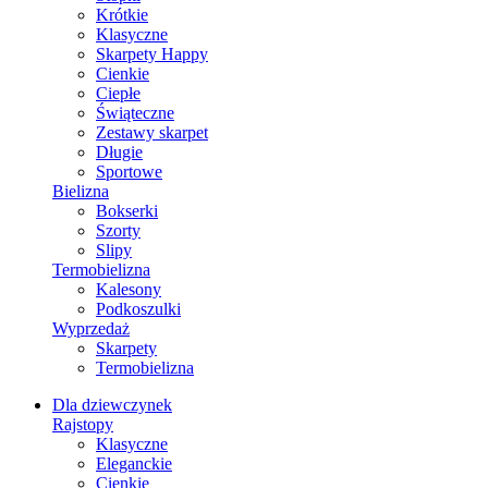
Krótkie
Klasyczne
Skarpety Happy
Cienkie
Ciepłe
Świąteczne
Zestawy skarpet
Długie
Sportowe
Bielizna
Bokserki
Szorty
Slipy
Termobielizna
Kalesony
Podkoszulki
Wyprzedaż
Skarpety
Termobielizna
Dla dziewczynek
Rajstopy
Klasyczne
Eleganckie
Cienkie