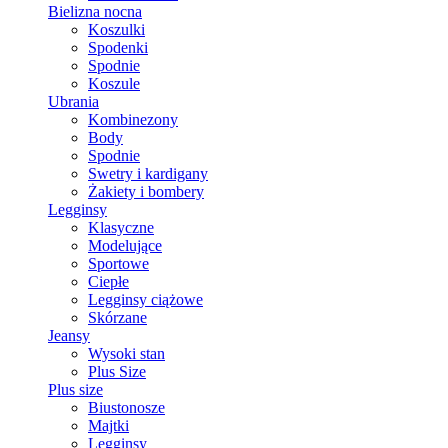
Bielizna nocna
Koszulki
Spodenki
Spodnie
Koszule
Ubrania
Kombinezony
Body
Spodnie
Swetry i kardigany
Żakiety i bombery
Legginsy
Klasyczne
Modelujące
Sportowe
Ciepłe
Legginsy ciążowe
Skórzane
Jeansy
Wysoki stan
Plus Size
Plus size
Biustonosze
Majtki
Legginsy