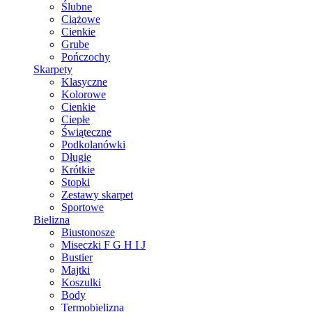
Ślubne
Ciążowe
Cienkie
Grube
Pończochy
Skarpety
Klasyczne
Kolorowe
Cienkie
Ciepłe
Świąteczne
Podkolanówki
Długie
Krótkie
Stopki
Zestawy skarpet
Sportowe
Bielizna
Biustonosze
Miseczki F G H I J
Bustier
Majtki
Koszulki
Body
Termobielizna