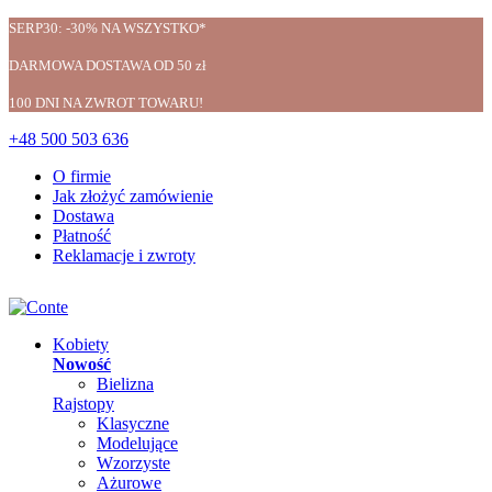
SERP30: -30% NA WSZYSTKO*
DARMOWA DOSTAWA OD 50 zł
100 DNI NA ZWROT TOWARU!
+48 500 503 636
O firmie
Jak złożyć zamówienie
Dostawa
Płatność
Reklamacje i zwroty
Kobiety
Nowość
Bielizna
Rajstopy
Klasyczne
Modelujące
Wzorzyste
Ażurowe