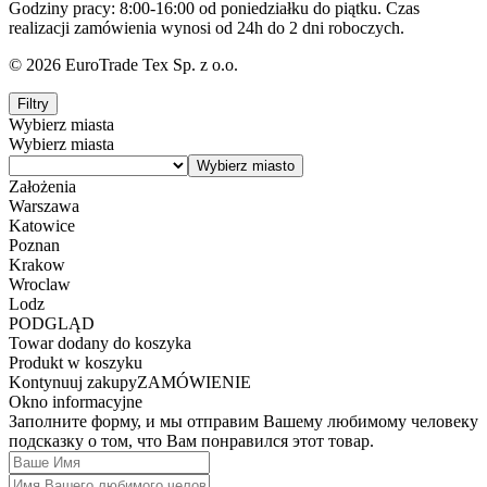
Godziny pracy: 8:00-16:00 od poniedziałku do piątku. Czas
realizacji zamówienia wynosi od 24h do 2 dni roboczych.
© 2026 EuroTrade Tex Sp. z o.o.
Filtry
Wybierz miasta
Wybierz miasta
Założenia
Warszawa
Katowice
Poznan
Krakow
Wroclaw
Lodz
PODGLĄD
Towar dodany do koszyka
Produkt w koszyku
Kontynuuj zakupy
ZAMÓWIENIE
Okno informacyjne
Заполните форму, и мы отправим Вашему любимому человеку
подсказку о том, что Вам понравился этот товар.