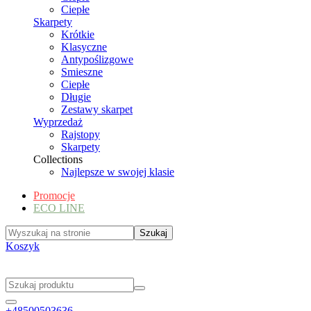
Ciepłe
Skarpety
Krótkie
Klasyczne
Antypoślizgowe
Smieszne
Ciepłe
Długie
Zestawy skarpet
Wyprzedaż
Rajstopy
Skarpety
Collections
Najlepsze w swojej klasie
Promocje
ECO LINE
Koszyk
+48500503636