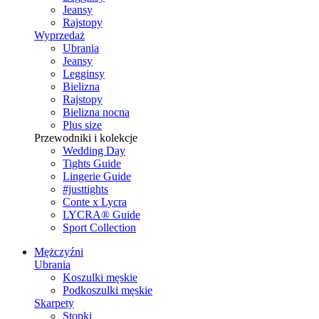
Jeansy
Rajstopy
Wyprzedaż
Ubrania
Jeansy
Legginsy
Bielizna
Rajstopy
Bielizna nocna
Plus size
Przewodniki i kolekcje
Wedding Day
Tights Guide
Lingerie Guide
#justtights
Conte x Lycra
LYCRA® Guide
Sport Сollection
Mężczyźni
Ubrania
Koszulki męskie
Podkoszulki męskie
Skarpety
Stopki