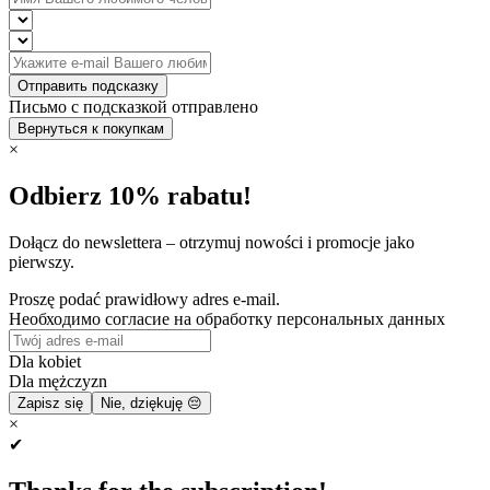
Отправить подсказку
Письмо с подсказкой отправлено
Вернуться к покупкам
×
Odbierz 10% rabatu!
Dołącz do newslettera – otrzymuj nowości i promocje jako
pierwszy.
Proszę podać prawidłowy adres e-mail.
Необходимо согласие на обработку персональных данных
Dla kobiet
Dla mężczyzn
Zapisz się
Nie, dziękuję 😔
×
✔