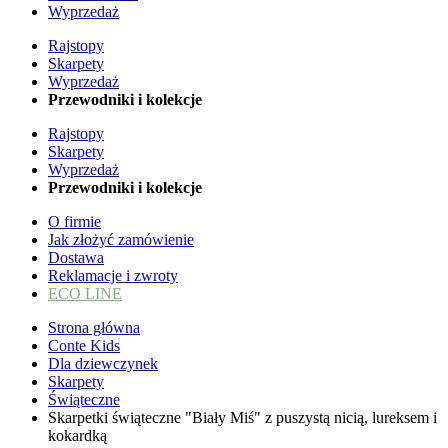
Wyprzedaż
Rajstopy
Skarpety
Wyprzedaż
Przewodniki i kolekcje
Rajstopy
Skarpety
Wyprzedaż
Przewodniki i kolekcje
O firmie
Jak złożyć zamówienie
Dostawa
Reklamacje i zwroty
ECO LINE
Strona główna
Conte Kids
Dla dziewczynek
Skarpety
Świąteczne
Skarpetki świąteczne "Biały Miś" z puszystą nicią, lureksem i
kokardką