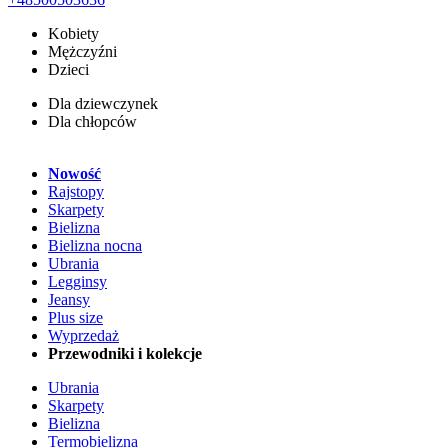
Kobiety
Mężczyźni
Dzieci
Dla dziewczynek
Dla chłopców
Nowość
Rajstopy
Skarpety
Bielizna
Bielizna nocna
Ubrania
Legginsy
Jeansy
Plus size
Wyprzedaż
Przewodniki i kolekcje
Ubrania
Skarpety
Bielizna
Termobielizna