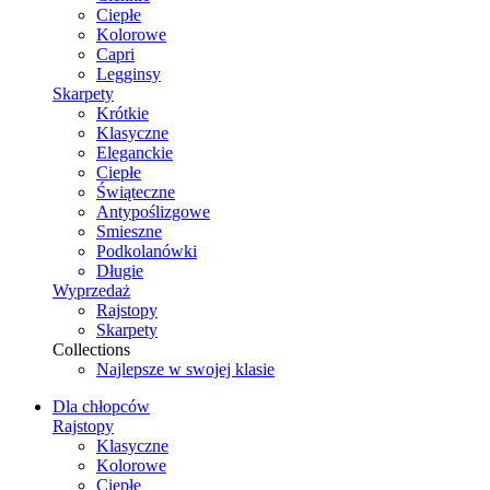
Ciepłe
Kolorowe
Capri
Legginsy
Skarpety
Krótkie
Klasyczne
Eleganckie
Ciepłe
Świąteczne
Antypoślizgowe
Smieszne
Podkolanówki
Długie
Wyprzedaż
Rajstopy
Skarpety
Collections
Najlepsze w swojej klasie
Dla chłopców
Rajstopy
Klasyczne
Kolorowe
Ciepłe