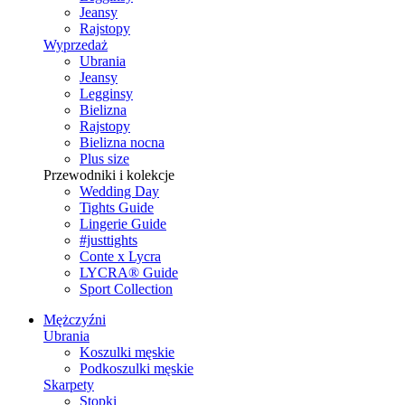
Jeansy
Rajstopy
Wyprzedaż
Ubrania
Jeansy
Legginsy
Bielizna
Rajstopy
Bielizna nocna
Plus size
Przewodniki i kolekcje
Wedding Day
Tights Guide
Lingerie Guide
#justtights
Conte x Lycra
LYCRA® Guide
Sport Сollection
Mężczyźni
Ubrania
Koszulki męskie
Podkoszulki męskie
Skarpety
Stopki