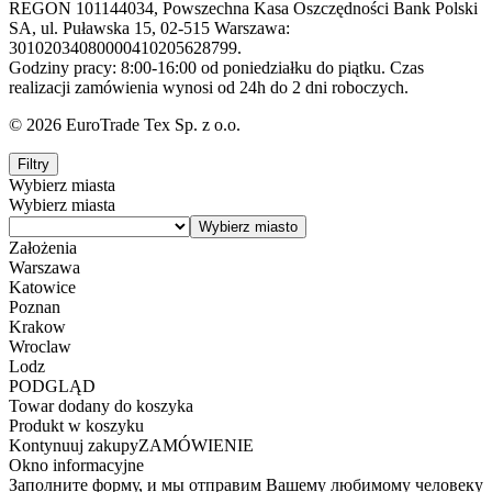
REGON 101144034, Powszechna Kasa Oszczędności Bank Polski
SA, ul. Puławska 15, 02-515 Warszawa:
30102034080000410205628799.
Godziny pracy: 8:00-16:00 od poniedziałku do piątku. Czas
realizacji zamówienia wynosi od 24h do 2 dni roboczych.
© 2026 EuroTrade Tex Sp. z o.o.
Filtry
Wybierz miasta
Wybierz miasta
Założenia
Warszawa
Katowice
Poznan
Krakow
Wroclaw
Lodz
PODGLĄD
Towar dodany do koszyka
Produkt w koszyku
Kontynuuj zakupy
ZAMÓWIENIE
Okno informacyjne
Заполните форму, и мы отправим Вашему любимому человеку