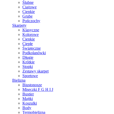
Ślubne
Ciążowe
Cienkie
Grube
Pończochy
Skarpety
Klasyczne
Kolorowe
Cienkie
Ciepłe
Świąteczne
Podkolanówki
Długie
Krótkie
Stopki
Zestawy skarpet
Sportowe
Bielizna
Biustonosze
Miseczki F G H I J
Bustier
Majtki
Koszulki
Body
Termobielizna