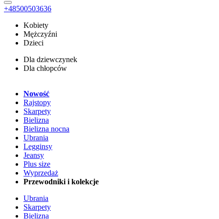
+48500503636
Kobiety
Mężczyźni
Dzieci
Dla dziewczynek
Dla chłopców
Nowość
Rajstopy
Skarpety
Bielizna
Bielizna nocna
Ubrania
Legginsy
Jeansy
Plus size
Wyprzedaż
Przewodniki i kolekcje
Ubrania
Skarpety
Bielizna