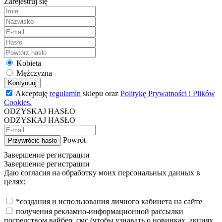
Zarejestruj się
Kobieta
Mężczyzna
Kontynuuj
Akceptuję
regulamin
sklepu oraz
Politykę Prywatności i Plików
Cookies.
ODZYSKAJ HASŁO
ODZYSKAJ HASŁO
Powrót
Przywrócić hasło
Завершение регистрации
Завершение регистрации
Даю согласия на обработку моих персональных данных в
целях:
*создания и использования личного кабинета на сайте
получения рекламно-информационной рассылки
посредством вайбер, смс (чтобы узнавать о новинках, акциях,