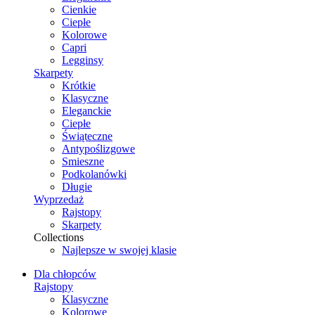
Cienkie
Ciepłe
Kolorowe
Capri
Legginsy
Skarpety
Krótkie
Klasyczne
Eleganckie
Ciepłe
Świąteczne
Antypoślizgowe
Smieszne
Podkolanówki
Długie
Wyprzedaż
Rajstopy
Skarpety
Collections
Najlepsze w swojej klasie
Dla chłopców
Rajstopy
Klasyczne
Kolorowe