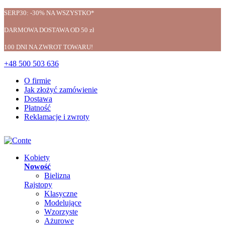
SERP30: -30% NA WSZYSTKO*
DARMOWA DOSTAWA OD 50 zł
100 DNI NA ZWROT TOWARU!
+48 500 503 636
O firmie
Jak złożyć zamówienie
Dostawa
Płatność
Reklamacje i zwroty
Kobiety
Nowość
Bielizna
Rajstopy
Klasyczne
Modelujące
Wzorzyste
Ażurowe