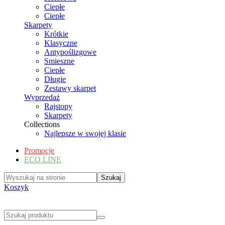
Ciepłe
Ciepłe
Skarpety
Krótkie
Klasyczne
Antypoślizgowe
Smieszne
Ciepłe
Długie
Zestawy skarpet
Wyprzedaż
Rajstopy
Skarpety
Collections
Najlepsze w swojej klasie
Promocje
ECO LINE
Koszyk