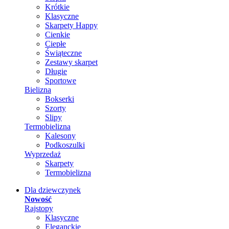
Krótkie
Klasyczne
Skarpety Happy
Cienkie
Ciepłe
Świąteczne
Zestawy skarpet
Długie
Sportowe
Bielizna
Bokserki
Szorty
Slipy
Termobielizna
Kalesony
Podkoszulki
Wyprzedaż
Skarpety
Termobielizna
Dla dziewczynek
Nowość
Rajstopy
Klasyczne
Eleganckie