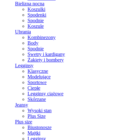
Bielizna nocna
Koszulki
Spodenki
Spodnie
Koszule
Ubrania
Kombinezony
Body
Spodnie
Swetry i kardigany
Żakiety i bombery
Legginsy
Klasyczne
Modelujące
Sportowe
Ciepłe
Legginsy ciążowe
Skórzane
Jeansy
Wysoki stan
Plus Size
Plus size
Biustonosze
Majtki
Legginsy