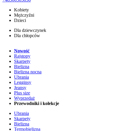
Kobiety
Mężczyźni
Dzieci
Dla dziewczynek
Dla chłopców
Nowość
Rajstopy
Skarpety
Bielizna
Bielizna nocna
Ubrania
Legginsy
Jeansy
Plus size
Wyprzedaż
Przewodniki i kolekcje
Ubrania
Skarpety
Bielizna
Termobielizna