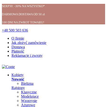
SERP30: -30% NA WSZYSTKO*
DARMOWA DOSTAWA OD 50 zł
100 DNI NA ZWROT TOWARU!
+48 500 503 636
O firmie
Jak złożyć zamówienie
Dostawa
Płatność
Reklamacje i zwroty
Kobiety
Nowość
Bielizna
Rajstopy
Klasyczne
Modelujące
Wzorzyste
Ażurowe