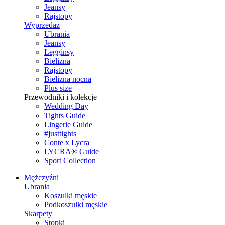
Jeansy
Rajstopy
Wyprzedaż
Ubrania
Jeansy
Legginsy
Bielizna
Rajstopy
Bielizna nocna
Plus size
Przewodniki i kolekcje
Wedding Day
Tights Guide
Lingerie Guide
#justtights
Conte x Lycra
LYCRA® Guide
Sport Сollection
Mężczyźni
Ubrania
Koszulki męskie
Podkoszulki męskie
Skarpety
Stopki