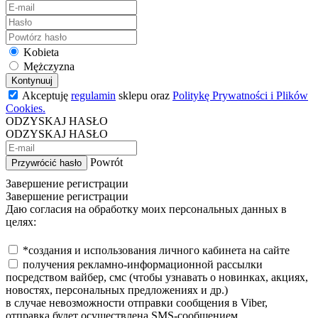
Kobieta
Mężczyzna
Kontynuuj
Akceptuję
regulamin
sklepu oraz
Politykę Prywatności i Plików
Cookies.
ODZYSKAJ HASŁO
ODZYSKAJ HASŁO
Powrót
Przywrócić hasło
Завершение регистрации
Завершение регистрации
Даю согласия на обработку моих персональных данных в
целях:
*создания и использования личного кабинета на сайте
получения рекламно-информационной рассылки
посредством вайбер, смс (чтобы узнавать о новинках, акциях,
новостях, персональных предложениях и др.)
в случае невозможности отправки сообщения в Viber,
отправка будет осуществлена SMS-сообщением