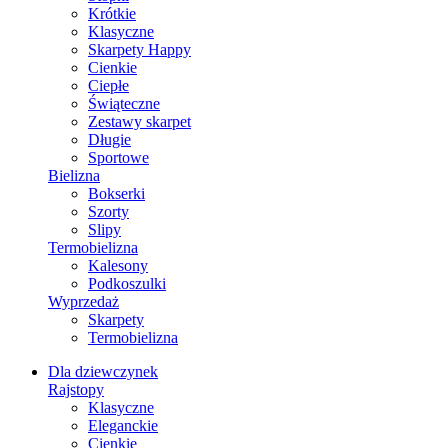
Krótkie
Klasyczne
Skarpety Happy
Cienkie
Ciepłe
Świąteczne
Zestawy skarpet
Długie
Sportowe
Bielizna
Bokserki
Szorty
Slipy
Termobielizna
Kalesony
Podkoszulki
Wyprzedaż
Skarpety
Termobielizna
Dla dziewczynek
Rajstopy
Klasyczne
Eleganckie
Cienkie