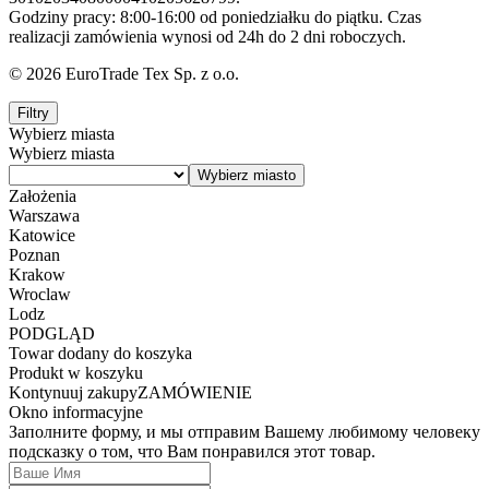
Godziny pracy: 8:00-16:00 od poniedziałku do piątku. Czas
realizacji zamówienia wynosi od 24h do 2 dni roboczych.
© 2026 EuroTrade Tex Sp. z o.o.
Filtry
Wybierz miasta
Wybierz miasta
Założenia
Warszawa
Katowice
Poznan
Krakow
Wroclaw
Lodz
PODGLĄD
Towar dodany do koszyka
Produkt w koszyku
Kontynuuj zakupy
ZAMÓWIENIE
Okno informacyjne
Заполните форму, и мы отправим Вашему любимому человеку
подсказку о том, что Вам понравился этот товар.