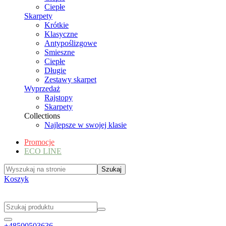
Ciepłe
Skarpety
Krótkie
Klasyczne
Antypoślizgowe
Smieszne
Ciepłe
Długie
Zestawy skarpet
Wyprzedaż
Rajstopy
Skarpety
Collections
Najlepsze w swojej klasie
Promocje
ECO LINE
Koszyk
+48500503636