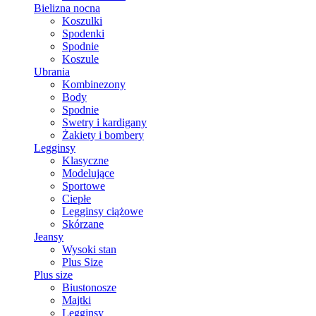
Bielizna nocna
Koszulki
Spodenki
Spodnie
Koszule
Ubrania
Kombinezony
Body
Spodnie
Swetry i kardigany
Żakiety i bombery
Legginsy
Klasyczne
Modelujące
Sportowe
Ciepłe
Legginsy ciążowe
Skórzane
Jeansy
Wysoki stan
Plus Size
Plus size
Biustonosze
Majtki
Legginsy