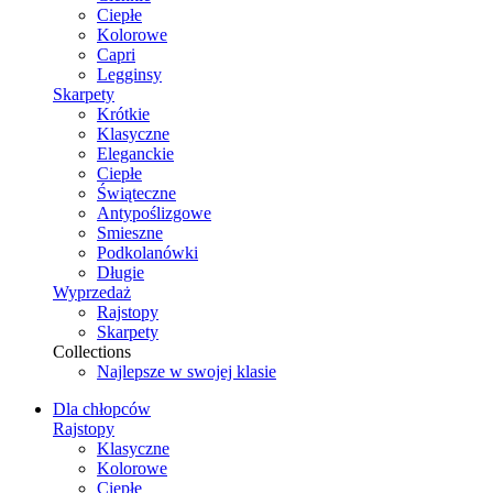
Ciepłe
Kolorowe
Capri
Legginsy
Skarpety
Krótkie
Klasyczne
Eleganckie
Ciepłe
Świąteczne
Antypoślizgowe
Smieszne
Podkolanówki
Długie
Wyprzedaż
Rajstopy
Skarpety
Collections
Najlepsze w swojej klasie
Dla chłopców
Rajstopy
Klasyczne
Kolorowe
Ciepłe