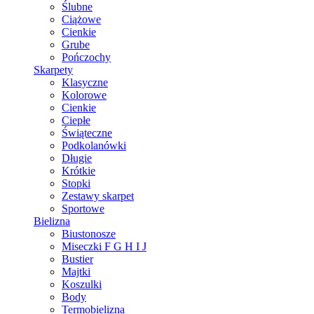
Ślubne
Ciążowe
Cienkie
Grube
Pończochy
Skarpety
Klasyczne
Kolorowe
Cienkie
Ciepłe
Świąteczne
Podkolanówki
Długie
Krótkie
Stopki
Zestawy skarpet
Sportowe
Bielizna
Biustonosze
Miseczki F G H I J
Bustier
Majtki
Koszulki
Body
Termobielizna