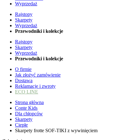
Wyprzedaż
Rajstopy
Skarpety
Wyprzedaż
Przewodniki i kolekcje
Rajstopy
Skarpety
Wyprzedaż
Przewodniki i kolekcje
O firmie
Jak złożyć zamówienie
Dostawa
Reklamacje i zwroty
ECO LINE
Strona główna
Conte Kids
Dla chłopców
Skarpety
Ciepłe
Skarpety frotte SOF-TIKI z wywinięciem