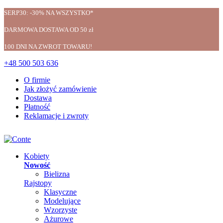
SERP30: -30% NA WSZYSTKO*
DARMOWA DOSTAWA OD 50 zł
100 DNI NA ZWROT TOWARU!
+48 500 503 636
O firmie
Jak złożyć zamówienie
Dostawa
Płatność
Reklamacje i zwroty
Kobiety
Nowość
Bielizna
Rajstopy
Klasyczne
Modelujące
Wzorzyste
Ażurowe