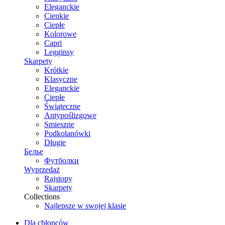
Eleganckie
Cienkie
Ciepłe
Kolorowe
Capri
Legginsy
Skarpety
Krótkie
Klasyczne
Eleganckie
Ciepłe
Świąteczne
Antypoślizgowe
Smieszne
Podkolanówki
Długie
Белье
Футболки
Wyprzedaż
Rajstopy
Skarpety
Collections
Najlepsze w swojej klasie
Dla chłopców