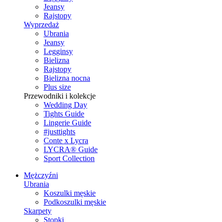
Jeansy
Rajstopy
Wyprzedaż
Ubrania
Jeansy
Legginsy
Bielizna
Rajstopy
Bielizna nocna
Plus size
Przewodniki i kolekcje
Wedding Day
Tights Guide
Lingerie Guide
#justtights
Conte x Lycra
LYCRA® Guide
Sport Сollection
Mężczyźni
Ubrania
Koszulki męskie
Podkoszulki męskie
Skarpety
Stopki