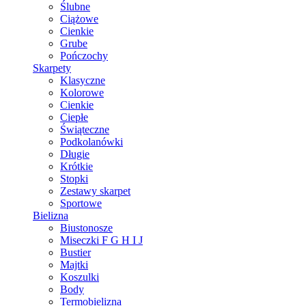
Ślubne
Ciążowe
Cienkie
Grube
Pończochy
Skarpety
Klasyczne
Kolorowe
Cienkie
Ciepłe
Świąteczne
Podkolanówki
Długie
Krótkie
Stopki
Zestawy skarpet
Sportowe
Bielizna
Biustonosze
Miseczki F G H I J
Bustier
Majtki
Koszulki
Body
Termobielizna