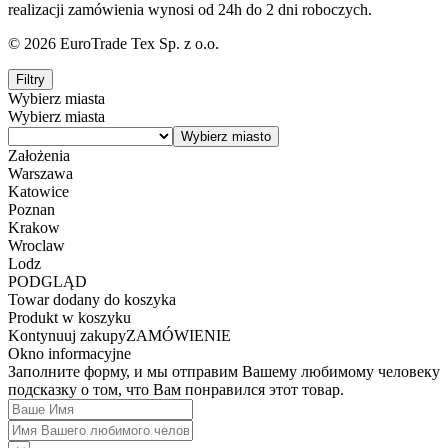
realizacji zamówienia wynosi od 24h do 2 dni roboczych.
© 2026 EuroTrade Tex Sp. z o.o.
Filtry
Wybierz miasta
Wybierz miasta
Założenia
Warszawa
Katowice
Poznan
Krakow
Wroclaw
Lodz
PODGLĄD
Towar dodany do koszyka
Produkt w koszyku
Kontynuuj zakupy
ZAMÓWIENIE
Okno informacyjne
Заполните форму, и мы отправим Вашему любимому человеку
подсказку о том, что Вам понравился этот товар.