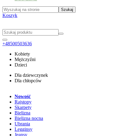
Koszyk
+48500503636
Kobiety
Mężczyźni
Dzieci
Dla dziewczynek
Dla chłopców
Nowość
Rajstopy
Skarpety
Bielizna
Bielizna nocna
Ubrania
Legginsy
Jeansy