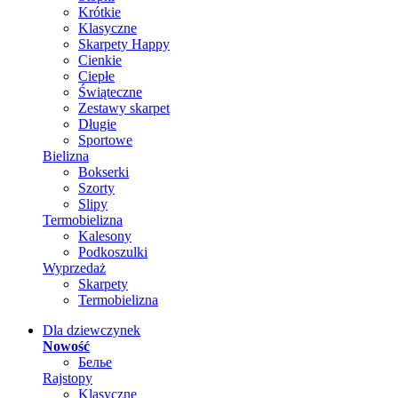
Krótkie
Klasyczne
Skarpety Happy
Cienkie
Ciepłe
Świąteczne
Zestawy skarpet
Długie
Sportowe
Bielizna
Bokserki
Szorty
Slipy
Termobielizna
Kalesony
Podkoszulki
Wyprzedaż
Skarpety
Termobielizna
Dla dziewczynek
Nowość
Белье
Rajstopy
Klasyczne