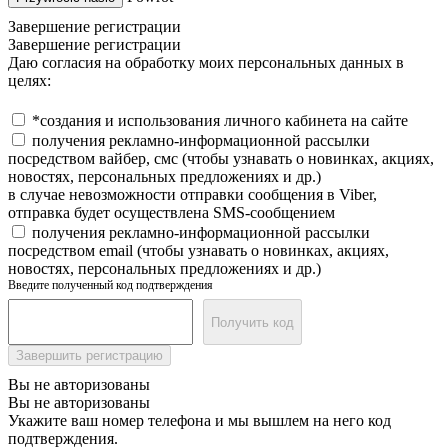
Завершение регистрации
Завершение регистрации
Даю согласия на обработку моих персональных данных в
целях:
*создания и использования личного кабинета на сайте
получения рекламно-информационной рассылки
посредством вайбер, смс (чтобы узнавать о новинках, акциях,
новостях, персональных предложениях и др.)
в случае невозможности отправки сообщения в Viber,
отправка будет осуществлена SMS-сообщением
получения рекламно-информационной рассылки
посредством email (чтобы узнавать о новинках, акциях,
новостях, персональных предложениях и др.)
Введите полученный код подтверждения
Получить код
Завершить регистрацию
Вы не авторизованы
Вы не авторизованы
Укажите ваш номер телефона и мы вышлем на него код
подтверждения.