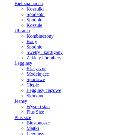
Bielizna nocna
Koszulki
Spodenki
Spodnie
Koszule
Ubrania
Kombinezony
Body
Spodnie
Swetry i kardigany
Żakiety i bombery
Legginsy
Klasyczne
Modelujące
Sportowe
Ciepłe
Legginsy ciążowe
Skórzane
Jeansy
Wysoki stan
Plus Size
Plus size
Biustonosze
Majtki
Legginsy