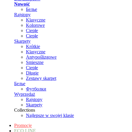
Nowość
Белье
Rajstopy
Klasyczne
Kolorowe
Ciepłe
Ciepłe
Skarpety
Krótkie
Klasyczne
Antypoślizgowe
Smieszne
Ciepłe
Długie
Zestawy skarpet
Белье
Футболки
Wyprzedaż
Rajstopy
Skarpety
Collections
Najlepsze w swojej klasie
Promocje
ECO LINE