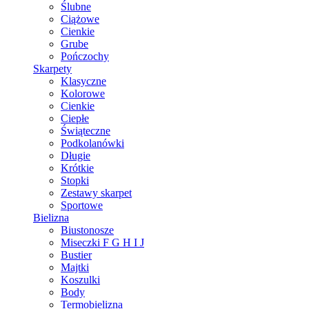
Ślubne
Ciążowe
Cienkie
Grube
Pończochy
Skarpety
Klasyczne
Kolorowe
Cienkie
Ciepłe
Świąteczne
Podkolanówki
Długie
Krótkie
Stopki
Zestawy skarpet
Sportowe
Bielizna
Biustonosze
Miseczki F G H I J
Bustier
Majtki
Koszulki
Body
Termobielizna