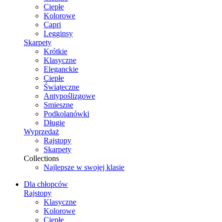
Ciepłe
Kolorowe
Capri
Legginsy
Skarpety
Krótkie
Klasyczne
Eleganckie
Ciepłe
Świąteczne
Antypoślizgowe
Smieszne
Podkolanówki
Długie
Wyprzedaż
Rajstopy
Skarpety
Collections
Najlepsze w swojej klasie
Dla chłopców
Rajstopy
Klasyczne
Kolorowe
Ciepłe