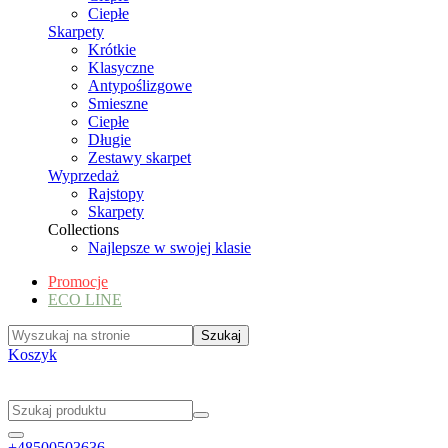
Ciepłe
Skarpety
Krótkie
Klasyczne
Antypoślizgowe
Smieszne
Ciepłe
Długie
Zestawy skarpet
Wyprzedaż
Rajstopy
Skarpety
Collections
Najlepsze w swojej klasie
Promocje
ECO LINE
Koszyk
+48500503636