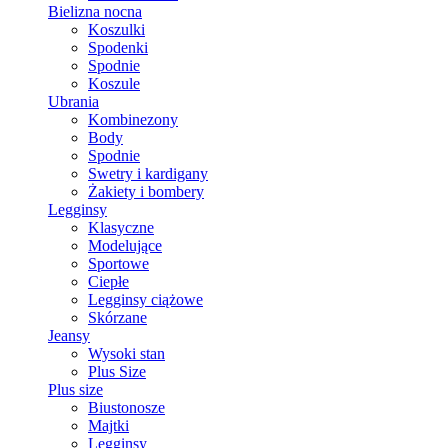
Bielizna nocna
Koszulki
Spodenki
Spodnie
Koszule
Ubrania
Kombinezony
Body
Spodnie
Swetry i kardigany
Żakiety i bombery
Legginsy
Klasyczne
Modelujące
Sportowe
Ciepłe
Legginsy ciążowe
Skórzane
Jeansy
Wysoki stan
Plus Size
Plus size
Biustonosze
Majtki
Legginsy