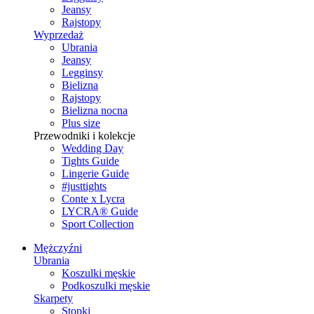
Jeansy
Rajstopy
Wyprzedaż
Ubrania
Jeansy
Legginsy
Bielizna
Rajstopy
Bielizna nocna
Plus size
Przewodniki i kolekcje
Wedding Day
Tights Guide
Lingerie Guide
#justtights
Conte x Lycra
LYCRA® Guide
Sport Сollection
Mężczyźni
Ubrania
Koszulki męskie
Podkoszulki męskie
Skarpety
Stopki