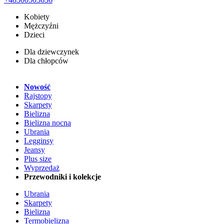
Kobiety
Mężczyźni
Dzieci
Dla dziewczynek
Dla chłopców
Nowość
Rajstopy
Skarpety
Bielizna
Bielizna nocna
Ubrania
Legginsy
Jeansy
Plus size
Wyprzedaż
Przewodniki i kolekcje
Ubrania
Skarpety
Bielizna
Termobielizna