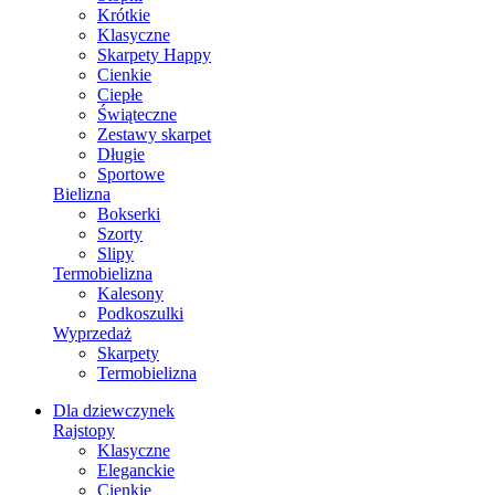
Krótkie
Klasyczne
Skarpety Happy
Cienkie
Ciepłe
Świąteczne
Zestawy skarpet
Długie
Sportowe
Bielizna
Bokserki
Szorty
Slipy
Termobielizna
Kalesony
Podkoszulki
Wyprzedaż
Skarpety
Termobielizna
Dla dziewczynek
Rajstopy
Klasyczne
Eleganckie
Cienkie