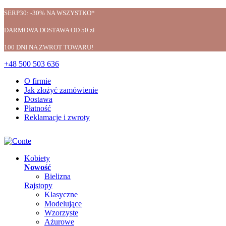
SERP30: -30% NA WSZYSTKO*
DARMOWA DOSTAWA OD 50 zł
100 DNI NA ZWROT TOWARU!
+48 500 503 636
O firmie
Jak złożyć zamówienie
Dostawa
Płatność
Reklamacje i zwroty
Kobiety
Nowość
Bielizna
Rajstopy
Klasyczne
Modelujące
Wzorzyste
Ażurowe