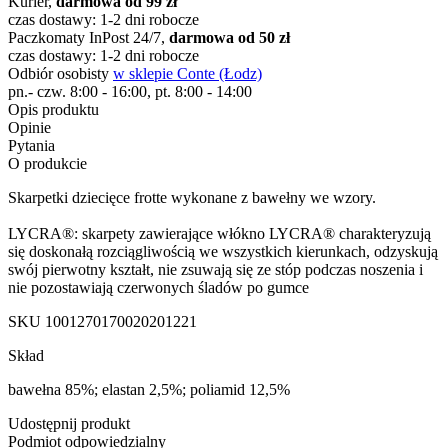
Kurier,
darmowa od 99 zł
czas dostawy: 1-2 dni robocze
Paczkomaty InPost 24/7,
darmowa od 50 zł
czas dostawy: 1-2 dni robocze
Odbiór osobisty
w sklepie Conte (Łodz)
pn.- czw. 8:00 - 16:00, pt. 8:00 - 14:00
Opis produktu
Opinie
Pytania
O produkcie
Skarpetki dziecięce frotte wykonane z bawełny we wzory.
LYCRA®: skarpety zawierające włókno LYCRA® charakteryzują
się doskonałą rozciągliwością we wszystkich kierunkach, odzyskują
swój pierwotny kształt, nie zsuwają się ze stóp podczas noszenia i
nie pozostawiają czerwonych śladów po gumce
SKU
1001270170020201221
Skład
bawełna 85%; elastan 2,5%; poliamid 12,5%
Udostępnij produkt
Podmiot odpowiedzialny