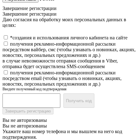
Завершение регистрации
Завершение регистрации
Даю согласия на обработку моих персональных данных в
целях:
*создания и использования личного кабинета на сайте
получения рекламно-информационной рассылки
посредством вайбер, смс (чтобы узнавать о новинках, акциях,
новостях, персональных предложениях и др.)
в случае невозможности отправки сообщения в Viber,
отправка будет осуществлена SMS-сообщением
получения рекламно-информационной рассылки
посредством email (чтобы узнавать о новинках, акциях,
новостях, персональных предложениях и др.)
Введите полученный код подтверждения
Получить код
Завершить регистрацию
Вы не авторизованы
Вы не авторизованы
Укажите ваш номер телефона и мы вышлем на него код
подтверждения.