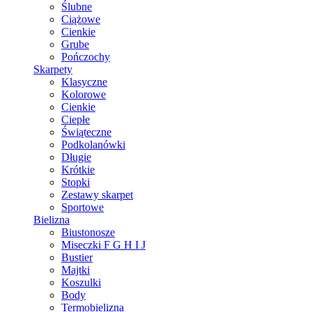
Ślubne
Ciążowe
Cienkie
Grube
Pończochy
Skarpety
Klasyczne
Kolorowe
Cienkie
Ciepłe
Świąteczne
Podkolanówki
Długie
Krótkie
Stopki
Zestawy skarpet
Sportowe
Bielizna
Biustonosze
Miseczki F G H I J
Bustier
Majtki
Koszulki
Body
Termobielizna