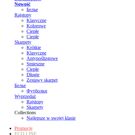
Nowość
Белье
Rajstopy
Klasyczne
Kolorowe
Ciepłe
Ciepłe
Skarpety
Krótkie
Klasyczne
Antypoślizgowe
Smieszne
Ciepłe
Długie
Zestawy skarpet
Белье
Футболки
Wyprzedaż
Rajstopy
Skarpety
Collections
Najlepsze w swojej klasie
Promocje
ECO LINE