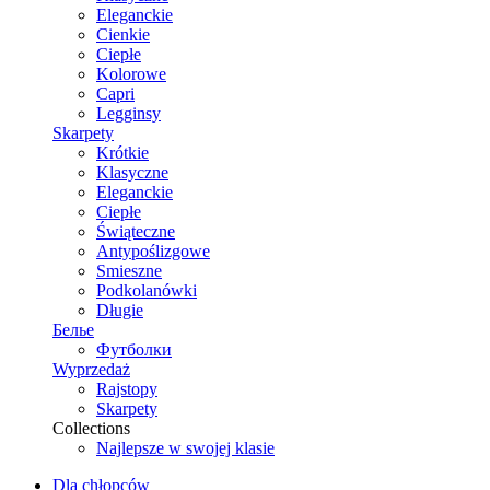
Eleganckie
Cienkie
Ciepłe
Kolorowe
Capri
Legginsy
Skarpety
Krótkie
Klasyczne
Eleganckie
Ciepłe
Świąteczne
Antypoślizgowe
Smieszne
Podkolanówki
Długie
Белье
Футболки
Wyprzedaż
Rajstopy
Skarpety
Collections
Najlepsze w swojej klasie
Dla chłopców