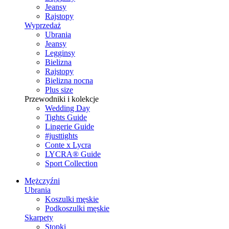
Jeansy
Rajstopy
Wyprzedaż
Ubrania
Jeansy
Legginsy
Bielizna
Rajstopy
Bielizna nocna
Plus size
Przewodniki i kolekcje
Wedding Day
Tights Guide
Lingerie Guide
#justtights
Conte x Lycra
LYCRA® Guide
Sport Сollection
Mężczyźni
Ubrania
Koszulki męskie
Podkoszulki męskie
Skarpety
Stopki