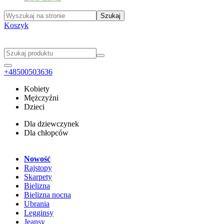
Koszyk
+48500503636
Kobiety
Mężczyźni
Dzieci
Dla dziewczynek
Dla chłopców
Nowość
Rajstopy
Skarpety
Bielizna
Bielizna nocna
Ubrania
Legginsy
Jeansy