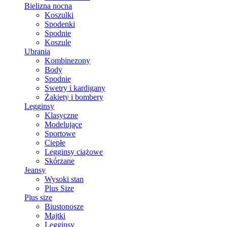
Bielizna nocna
Koszulki
Spodenki
Spodnie
Koszule
Ubrania
Kombinezony
Body
Spodnie
Swetry i kardigany
Żakiety i bombery
Legginsy
Klasyczne
Modelujące
Sportowe
Ciepłe
Legginsy ciążowe
Skórzane
Jeansy
Wysoki stan
Plus Size
Plus size
Biustonosze
Majtki
Legginsy