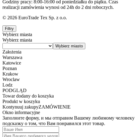
Godziny pracy: 8:00-16:00 od poniedziałku do piątku. Czas
realizacji zamówienia wynosi od 24h do 2 dni roboczych.
© 2026 EuroTrade Tex Sp. z o.o.
Filtry
Wybierz miasta
Wybierz miasta
Założenia
Warszawa
Katowice
Poznan
Krakow
Wroclaw
Lodz
PODGLĄD
Towar dodany do koszyka
Produkt w koszyku
Kontynuuj zakupy
ZAMÓWIENIE
Okno informacyjne
Заполните форму, и мы отправим Вашему любимому человеку
подсказку о том, что Вам понравился этот товар.