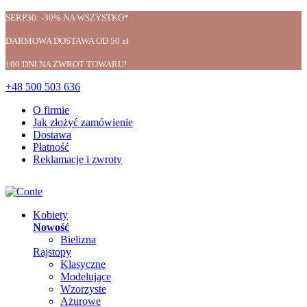
SERP30: -30% NA WSZYSTKO*
DARMOWA DOSTAWA OD 50 zł
100 DNI NA ZWROT TOWARU!
+48 500 503 636
O firmie
Jak złożyć zamówienie
Dostawa
Płatność
Reklamacje i zwroty
Kobiety
Nowość
Bielizna
Rajstopy
Klasyczne
Modelujące
Wzorzyste
Ażurowe