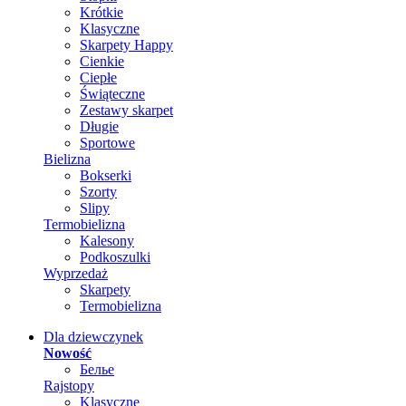
Krótkie
Klasyczne
Skarpety Happy
Cienkie
Ciepłe
Świąteczne
Zestawy skarpet
Długie
Sportowe
Bielizna
Bokserki
Szorty
Slipy
Termobielizna
Kalesony
Podkoszulki
Wyprzedaż
Skarpety
Termobielizna
Dla dziewczynek
Nowość
Белье
Rajstopy
Klasyczne