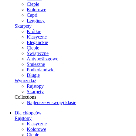
Ciepłe
Kolorowe
Capri
Legginsy
Skarpety
Krótkie
Klasyczne
Eleganckie
Ciepłe
Świąteczne
Antypoślizgowe
Smieszne
Podkolanówki
Długie
Wyprzedaż
Rajstopy
Skarpety
Collections
Najlepsze w swojej klasie
Dla chłopców
Rajstopy
Klasyczne
Kolorowe
Ciepłe