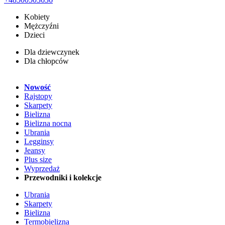
Kobiety
Mężczyźni
Dzieci
Dla dziewczynek
Dla chłopców
Nowość
Rajstopy
Skarpety
Bielizna
Bielizna nocna
Ubrania
Legginsy
Jeansy
Plus size
Wyprzedaż
Przewodniki i kolekcje
Ubrania
Skarpety
Bielizna
Termobielizna