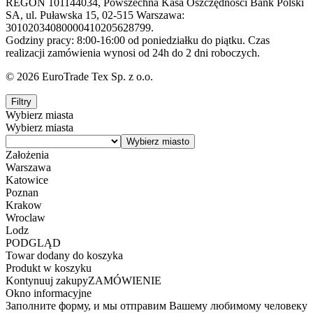
REGON 101144034, Powszechna Kasa Oszczędności Bank Polski
SA, ul. Puławska 15, 02-515 Warszawa:
30102034080000410205628799.
Godziny pracy: 8:00-16:00 od poniedziałku do piątku. Czas
realizacji zamówienia wynosi od 24h do 2 dni roboczych.
© 2026 EuroTrade Tex Sp. z o.o.
Filtry
Wybierz miasta
Wybierz miasta
Założenia
Warszawa
Katowice
Poznan
Krakow
Wroclaw
Lodz
PODGLĄD
Towar dodany do koszyka
Produkt w koszyku
Kontynuuj zakupy
ZAMÓWIENIE
Okno informacyjne
Заполните форму, и мы отправим Вашему любимому человеку