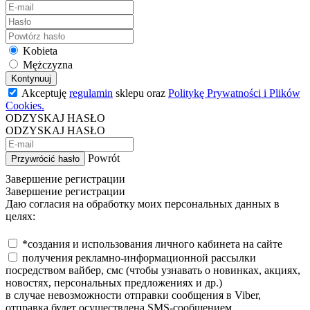
Kobieta
Mężczyzna
Kontynuuj
Akceptuję
regulamin
sklepu oraz
Politykę Prywatności i Plików
Cookies.
ODZYSKAJ HASŁO
ODZYSKAJ HASŁO
Powrót
Przywrócić hasło
Завершение регистрации
Завершение регистрации
Даю согласия на обработку моих персональных данных в
целях:
*создания и использования личного кабинета на сайте
получения рекламно-информационной рассылки
посредством вайбер, смс (чтобы узнавать о новинках, акциях,
новостях, персональных предложениях и др.)
в случае невозможности отправки сообщения в Viber,
отправка будет осуществлена SMS-сообщением