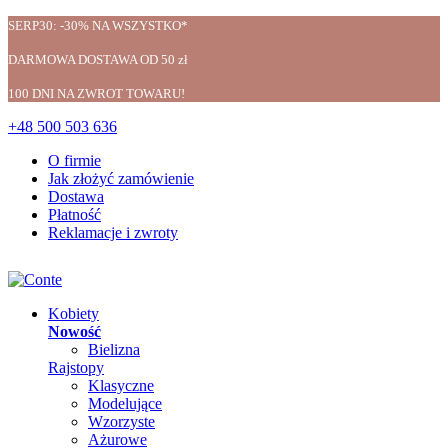
SERP30: -30% NA WSZYSTKO*
DARMOWA DOSTAWA OD 50 zł
100 DNI NA ZWROT TOWARU!
+48 500 503 636
O firmie
Jak złożyć zamówienie
Dostawa
Płatność
Reklamacje i zwroty
Kobiety
Nowość
Bielizna
Rajstopy
Klasyczne
Modelujące
Wzorzyste
Ażurowe