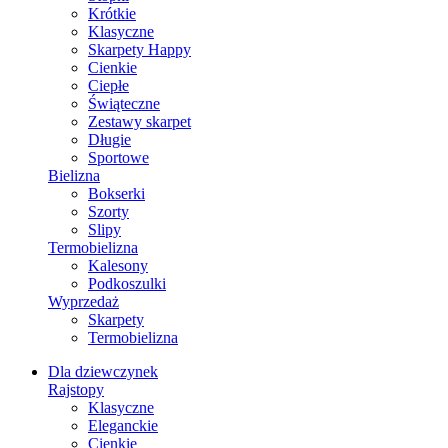
Krótkie
Klasyczne
Skarpety Happy
Cienkie
Ciepłe
Świąteczne
Zestawy skarpet
Długie
Sportowe
Bielizna
Bokserki
Szorty
Slipy
Termobielizna
Kalesony
Podkoszulki
Wyprzedaż
Skarpety
Termobielizna
Dla dziewczynek
Rajstopy
Klasyczne
Eleganckie
Cienkie