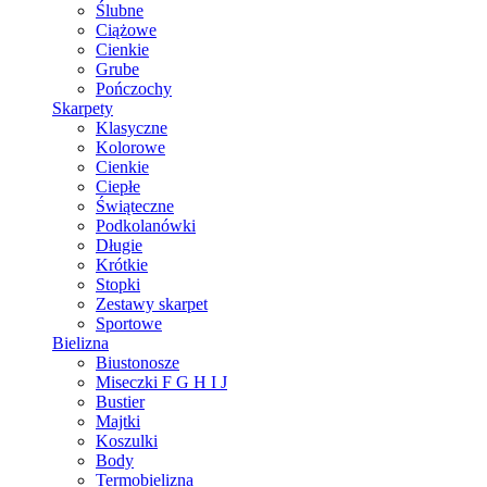
Ślubne
Ciążowe
Cienkie
Grube
Pończochy
Skarpety
Klasyczne
Kolorowe
Cienkie
Ciepłe
Świąteczne
Podkolanówki
Długie
Krótkie
Stopki
Zestawy skarpet
Sportowe
Bielizna
Biustonosze
Miseczki F G H I J
Bustier
Majtki
Koszulki
Body
Termobielizna