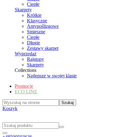
Ciepłe
Skarpety
Krótkie
Klasyczne
Antypoślizgowe
Smieszne
Ciepłe
Długie
Zestawy skarpet
Wyprzedaż
Rajstopy
Skarpety
Collections
Najlepsze w swojej klasie
Promocje
ECO LINE
Koszyk
+48500503636