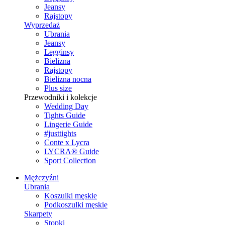
Jeansy
Rajstopy
Wyprzedaż
Ubrania
Jeansy
Legginsy
Bielizna
Rajstopy
Bielizna nocna
Plus size
Przewodniki i kolekcje
Wedding Day
Tights Guide
Lingerie Guide
#justtights
Conte x Lycra
LYCRA® Guide
Sport Сollection
Mężczyźni
Ubrania
Koszulki męskie
Podkoszulki męskie
Skarpety
Stopki