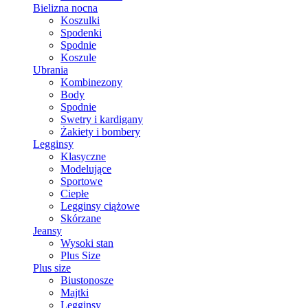
Bielizna nocna
Koszulki
Spodenki
Spodnie
Koszule
Ubrania
Kombinezony
Body
Spodnie
Swetry i kardigany
Żakiety i bombery
Legginsy
Klasyczne
Modelujące
Sportowe
Ciepłe
Legginsy ciążowe
Skórzane
Jeansy
Wysoki stan
Plus Size
Plus size
Biustonosze
Majtki
Legginsy