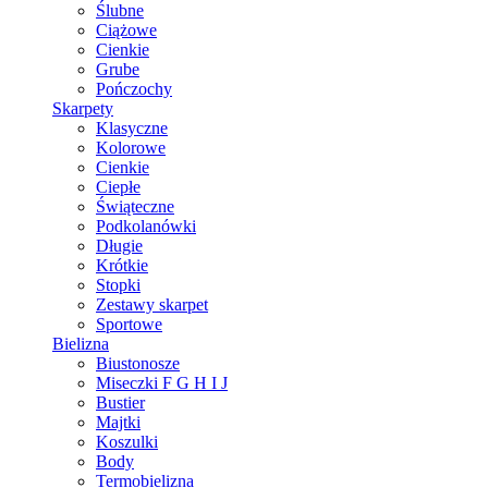
Ślubne
Ciążowe
Cienkie
Grube
Pończochy
Skarpety
Klasyczne
Kolorowe
Cienkie
Ciepłe
Świąteczne
Podkolanówki
Długie
Krótkie
Stopki
Zestawy skarpet
Sportowe
Bielizna
Biustonosze
Miseczki F G H I J
Bustier
Majtki
Koszulki
Body
Termobielizna