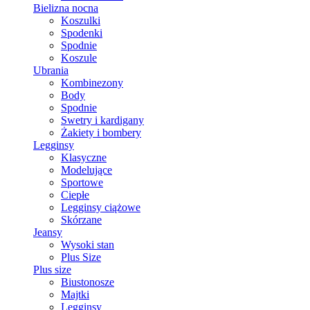
Bielizna nocna
Koszulki
Spodenki
Spodnie
Koszule
Ubrania
Kombinezony
Body
Spodnie
Swetry i kardigany
Żakiety i bombery
Legginsy
Klasyczne
Modelujące
Sportowe
Ciepłe
Legginsy ciążowe
Skórzane
Jeansy
Wysoki stan
Plus Size
Plus size
Biustonosze
Majtki
Legginsy