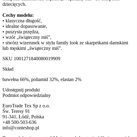
dziecięcych.
Cechy modelu:
• klasyczna długość,
• idealne dopasowanie,
• puszysta przędza,
• wzór „świąteczny miś”,
• stwórz wizerunek w stylu family look ze skarpetkami damskimi
lub męskimi „świąteczny miś”.
SKU
1001271840080019909
Skład
bawełna 66%, poliamid 32%, elastan 2%
Udostępnij produkt
Podmiot odpowiedzialny
EuroTrade Tex Sp z o.o.
Św. Teresy 91
91-341, Łódź, Polska
+48 500-503-636
info@conteshop.pl