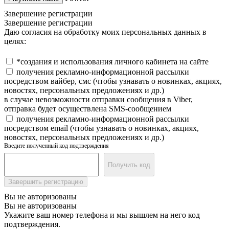
Завершение регистрации
Завершение регистрации
Даю согласия на обработку моих персональных данных в
целях:
*создания и использования личного кабинета на сайте
получения рекламно-информационной рассылки
посредством вайбер, смс (чтобы узнавать о новинках, акциях,
новостях, персональных предложениях и др.)
в случае невозможности отправки сообщения в Viber,
отправка будет осуществлена SMS-сообщением
получения рекламно-информационной рассылки
посредством email (чтобы узнавать о новинках, акциях,
новостях, персональных предложениях и др.)
Введите полученный код подтверждения
Получить код
Завершить регистрацию
Вы не авторизованы
Вы не авторизованы
Укажите ваш номер телефона и мы вышлем на него код
подтверждения.