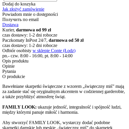
Dodaj do koszyka
Jak złożyć zamówienie
Powiadom mnie o dostępności
Получить по email
Dostawa
Kurier,
darmowa od 99 zł
czas dostawy: 1-2 dni robocze
Paczkomaty InPost 24/7,
darmowa od 50 zł
czas dostawy: 1-2 dni robocze
Odbiór osobisty
w sklepie Conte (Łodz)
pn.- czw. 8:00 - 16:00, pt. 8:00 - 14:00
Opis produktu
Opinie
Pytania
O produkcie
Bawełniane skarpetki świąteczne z wzorem „świąteczny miś” mają
za zadanie stać się oryginalnym akcentem w codziennej garderobie,
a także przybliżyć atmosferę świąt.
FAMILY LOOK:
ukazuje jedność, integralność i spójność ludzi,
między którymi panuje miłość i harmonia.
Aby stworzyć FAMILY LOOK, wystarczy dodać podobne
skarpetki damskie lub męskie „świąteczny miś” do skarpetek