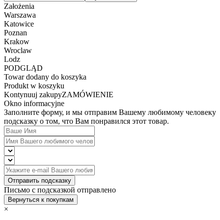
Założenia
Warszawa
Katowice
Poznan
Krakow
Wroclaw
Lodz
PODGLĄD
Towar dodany do koszyka
Produkt w koszyku
Kontynuuj zakupy
ZAMÓWIENIE
Okno informacyjne
Заполните форму, и мы отправим Вашему любимому человеку
подсказку о том, что Вам понравился этот товар.
Отправить подсказку
Письмо с подсказкой отправлено
Вернуться к покупкам
×