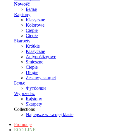
Nowość
Белье
Rajstopy
Klasyczne
Kolorowe
Ciepłe
Ciepłe
Skarpety
Krótkie
Klasyczne
Antypoślizgowe
Smieszne
Ciepłe
Długie
Zestawy skarpet
Белье
Футболки
Wyprzedaż
Rajstopy
Skarpety
Collections
Najlepsze w swojej klasie
Promocje
ECO LINE