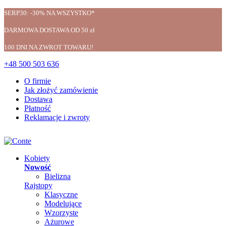
SERP30: -30% NA WSZYSTKO*
DARMOWA DOSTAWA OD 50 zł
100 DNI NA ZWROT TOWARU!
+48 500 503 636
O firmie
Jak złożyć zamówienie
Dostawa
Płatność
Reklamacje i zwroty
Kobiety
Nowość
Bielizna
Rajstopy
Klasyczne
Modelujące
Wzorzyste
Ażurowe