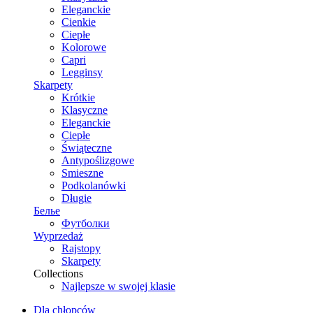
Eleganckie
Cienkie
Ciepłe
Kolorowe
Capri
Legginsy
Skarpety
Krótkie
Klasyczne
Eleganckie
Ciepłe
Świąteczne
Antypoślizgowe
Smieszne
Podkolanówki
Długie
Белье
Футболки
Wyprzedaż
Rajstopy
Skarpety
Collections
Najlepsze w swojej klasie
Dla chłopców