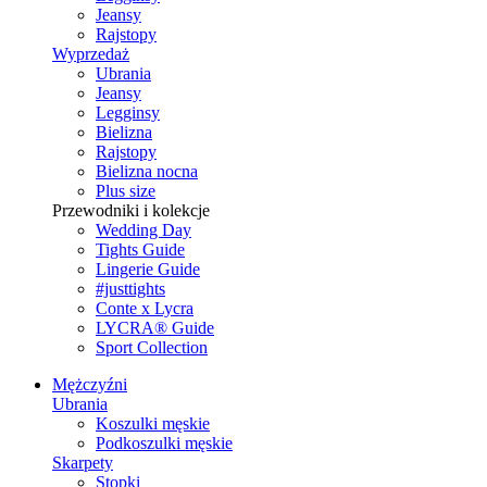
Jeansy
Rajstopy
Wyprzedaż
Ubrania
Jeansy
Legginsy
Bielizna
Rajstopy
Bielizna nocna
Plus size
Przewodniki i kolekcje
Wedding Day
Tights Guide
Lingerie Guide
#justtights
Conte x Lycra
LYCRA® Guide
Sport Сollection
Mężczyźni
Ubrania
Koszulki męskie
Podkoszulki męskie
Skarpety
Stopki