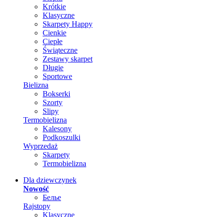
Krótkie
Klasyczne
Skarpety Happy
Cienkie
Ciepłe
Świąteczne
Zestawy skarpet
Długie
Sportowe
Bielizna
Bokserki
Szorty
Slipy
Termobielizna
Kalesony
Podkoszulki
Wyprzedaż
Skarpety
Termobielizna
Dla dziewczynek
Nowość
Белье
Rajstopy
Klasyczne