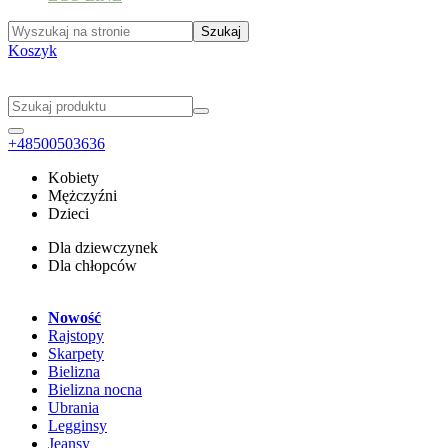
Koszyk
+48500503636
Kobiety
Mężczyźni
Dzieci
Dla dziewczynek
Dla chłopców
Nowość
Rajstopy
Skarpety
Bielizna
Bielizna nocna
Ubrania
Legginsy
Jeansy