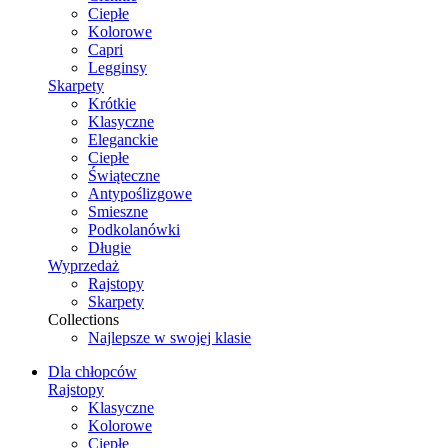
Ciepłe
Kolorowe
Capri
Legginsy
Skarpety
Krótkie
Klasyczne
Eleganckie
Ciepłe
Świąteczne
Antypoślizgowe
Smieszne
Podkolanówki
Długie
Wyprzedaż
Rajstopy
Skarpety
Collections
Najlepsze w swojej klasie
Dla chłopców
Rajstopy
Klasyczne
Kolorowe
Ciepłe