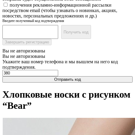
получения рекламно-информационной рассылки
посредством email (чтобы узнавать о новинках, акциях,
новостях, персональных предложениях и др.)
Введите полученный код подтверждения
Получить код
Завершить регистрацию
Вы не авторизованы
Вы не авторизованы
Укажите ваш номер телефона и мы вышлем на него код
подтверждения.
Отправить код
Хлопковые носки с рисунком
“Bear”