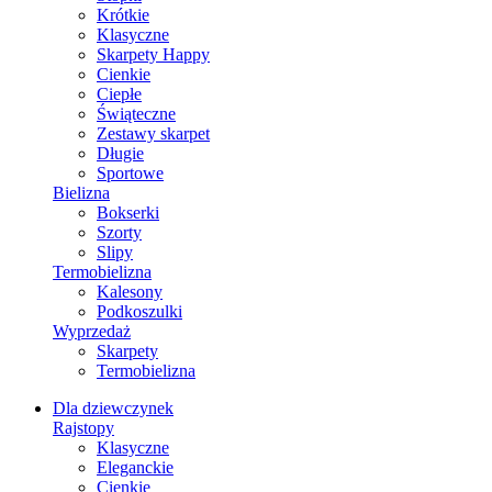
Krótkie
Klasyczne
Skarpety Happy
Cienkie
Ciepłe
Świąteczne
Zestawy skarpet
Długie
Sportowe
Bielizna
Bokserki
Szorty
Slipy
Termobielizna
Kalesony
Podkoszulki
Wyprzedaż
Skarpety
Termobielizna
Dla dziewczynek
Rajstopy
Klasyczne
Eleganckie
Cienkie