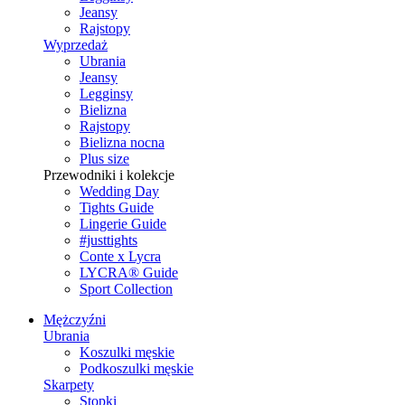
Jeansy
Rajstopy
Wyprzedaż
Ubrania
Jeansy
Legginsy
Bielizna
Rajstopy
Bielizna nocna
Plus size
Przewodniki i kolekcje
Wedding Day
Tights Guide
Lingerie Guide
#justtights
Conte x Lycra
LYCRA® Guide
Sport Сollection
Mężczyźni
Ubrania
Koszulki męskie
Podkoszulki męskie
Skarpety
Stopki