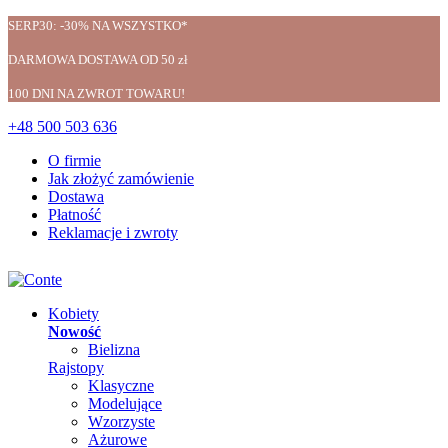
SERP30: -30% NA WSZYSTKO*
DARMOWA DOSTAWA OD 50 zł
100 DNI NA ZWROT TOWARU!
+48 500 503 636
O firmie
Jak złożyć zamówienie
Dostawa
Płatność
Reklamacje i zwroty
Kobiety
Nowość
Bielizna
Rajstopy
Klasyczne
Modelujące
Wzorzyste
Ażurowe