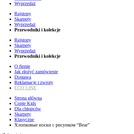
Wyprzedaż
Rajstopy
Skarpety
Wyprzedaż
Przewodniki i kolekcje
Rajstopy
Skarpety
Wyprzedaż
Przewodniki i kolekcje
O firmie
Jak złożyć zamówienie
Dostawa
Reklamacje i zwroty
ECO LINE
Strona główna
Conte Kids
Dla chłopców
Skarpety
Klasyczne
Хлопковые носки с рисунком “Bear”