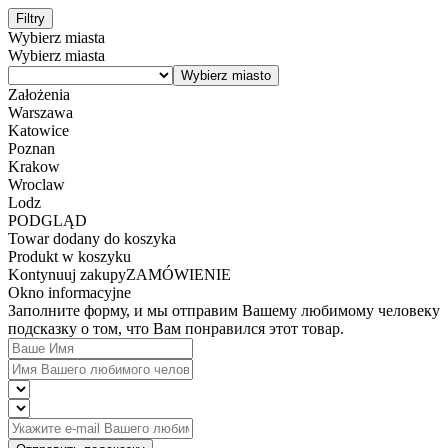
Filtry
Wybierz miasta
Wybierz miasta
Założenia
Warszawa
Katowice
Poznan
Krakow
Wroclaw
Lodz
PODGLĄD
Towar dodany do koszyka
Produkt w koszyku
Kontynuuj zakupy
ZAMÓWIENIE
Okno informacyjne
Заполните форму, и мы отправим Вашему любимому человеку
подсказку о том, что Вам понравился этот товар.