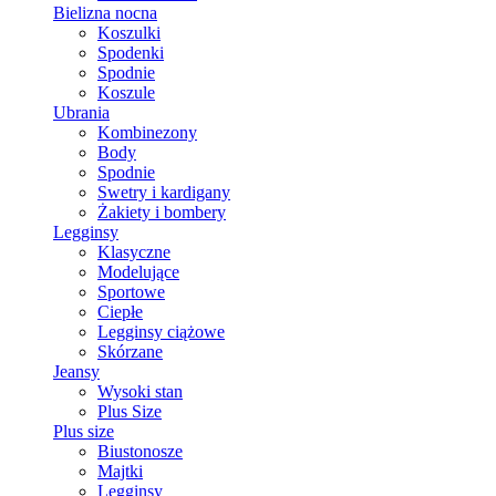
Bielizna nocna
Koszulki
Spodenki
Spodnie
Koszule
Ubrania
Kombinezony
Body
Spodnie
Swetry i kardigany
Żakiety i bombery
Legginsy
Klasyczne
Modelujące
Sportowe
Ciepłe
Legginsy ciążowe
Skórzane
Jeansy
Wysoki stan
Plus Size
Plus size
Biustonosze
Majtki
Legginsy