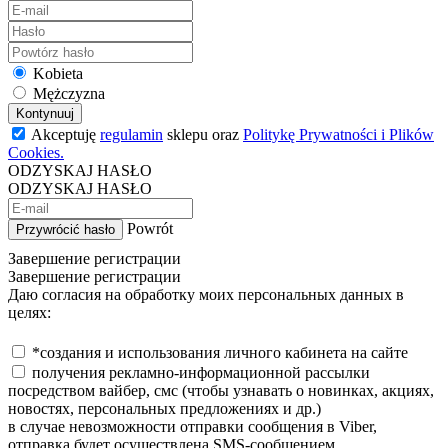
Kobieta
Mężczyzna
Kontynuuj
Akceptuję
regulamin
sklepu oraz
Politykę Prywatności i Plików
Cookies.
ODZYSKAJ HASŁO
ODZYSKAJ HASŁO
Powrót
Przywrócić hasło
Завершение регистрации
Завершение регистрации
Даю согласия на обработку моих персональных данных в
целях:
*создания и использования личного кабинета на сайте
получения рекламно-информационной рассылки
посредством вайбер, смс (чтобы узнавать о новинках, акциях,
новостях, персональных предложениях и др.)
в случае невозможности отправки сообщения в Viber,
отправка будет осуществлена SMS-сообщением