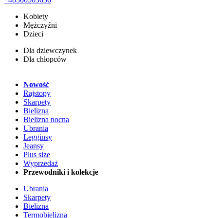
Kobiety
Mężczyźni
Dzieci
Dla dziewczynek
Dla chłopców
Nowość
Rajstopy
Skarpety
Bielizna
Bielizna nocna
Ubrania
Legginsy
Jeansy
Plus size
Wyprzedaż
Przewodniki i kolekcje
Ubrania
Skarpety
Bielizna
Termobielizna