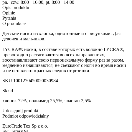
pn.- czw. 8:00 - 16:00, pt. 8:00 - 14:00
Opis produktu
Opinie
Pytania
O produkcie
Детские носки из хлопка, однотонные и с рисунками. Для
девочек и мальчиков.
LYCRA®: носки, в составе которых есть волокно LYCRA®,
превосходно растягиваются во всех направлениях,
восстанавливают свою первоначальную форму раз за разом,
медленно изнашиваются, не съезжают с ноги во время носки
и не оставляют красных следов от резинки.
SKU
1001270450020030984
Skład
хлопок 72%, полиамид 25,5%, эластан 2,5%
Udostępnij produkt
Podmiot odpowiedzialny
EuroTrade Tex Sp z o.o.
Św. Teresy 91