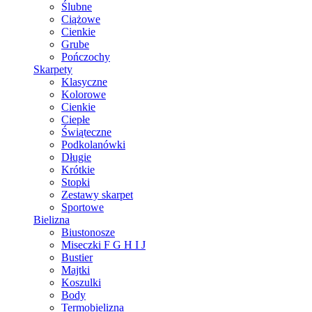
Ślubne
Ciążowe
Cienkie
Grube
Pończochy
Skarpety
Klasyczne
Kolorowe
Cienkie
Ciepłe
Świąteczne
Podkolanówki
Długie
Krótkie
Stopki
Zestawy skarpet
Sportowe
Bielizna
Biustonosze
Miseczki F G H I J
Bustier
Majtki
Koszulki
Body
Termobielizna