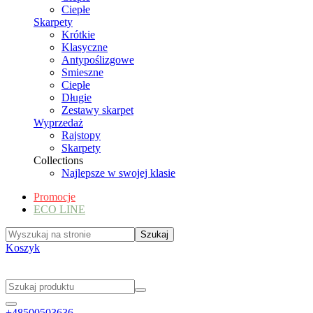
Ciepłe
Skarpety
Krótkie
Klasyczne
Antypoślizgowe
Smieszne
Ciepłe
Długie
Zestawy skarpet
Wyprzedaż
Rajstopy
Skarpety
Collections
Najlepsze w swojej klasie
Promocje
ECO LINE
Koszyk
+48500503636