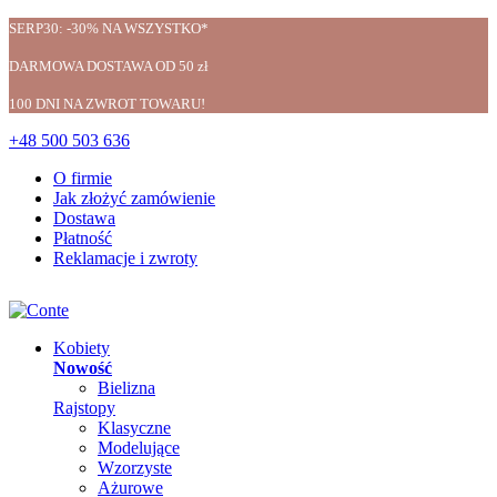
SERP30: -30% NA WSZYSTKO*
DARMOWA DOSTAWA OD 50 zł
100 DNI NA ZWROT TOWARU!
+48 500 503 636
O firmie
Jak złożyć zamówienie
Dostawa
Płatność
Reklamacje i zwroty
Kobiety
Nowość
Bielizna
Rajstopy
Klasyczne
Modelujące
Wzorzyste
Ażurowe