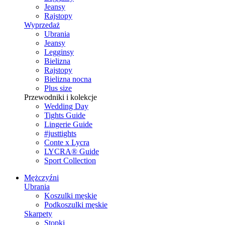
Jeansy
Rajstopy
Wyprzedaż
Ubrania
Jeansy
Legginsy
Bielizna
Rajstopy
Bielizna nocna
Plus size
Przewodniki i kolekcje
Wedding Day
Tights Guide
Lingerie Guide
#justtights
Conte x Lycra
LYCRA® Guide
Sport Сollection
Mężczyźni
Ubrania
Koszulki męskie
Podkoszulki męskie
Skarpety
Stopki