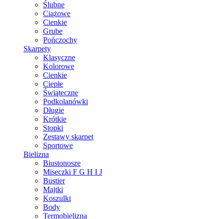
Ślubne
Ciążowe
Cienkie
Grube
Pończochy
Skarpety
Klasyczne
Kolorowe
Cienkie
Ciepłe
Świąteczne
Podkolanówki
Długie
Krótkie
Stopki
Zestawy skarpet
Sportowe
Bielizna
Biustonosze
Miseczki F G H I J
Bustier
Majtki
Koszulki
Body
Termobielizna