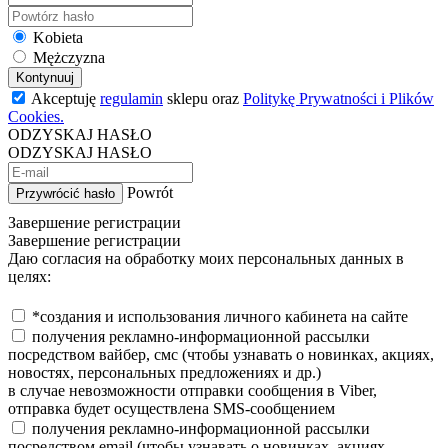
Kobieta
Mężczyzna
Kontynuuj
Akceptuję
regulamin
sklepu oraz
Politykę Prywatności i Plików
Cookies.
ODZYSKAJ HASŁO
ODZYSKAJ HASŁO
Powrót
Przywrócić hasło
Завершение регистрации
Завершение регистрации
Даю согласия на обработку моих персональных данных в
целях:
*создания и использования личного кабинета на сайте
получения рекламно-информационной рассылки
посредством вайбер, смс (чтобы узнавать о новинках, акциях,
новостях, персональных предложениях и др.)
в случае невозможности отправки сообщения в Viber,
отправка будет осуществлена SMS-сообщением
получения рекламно-информационной рассылки
посредством email (чтобы узнавать о новинках, акциях,