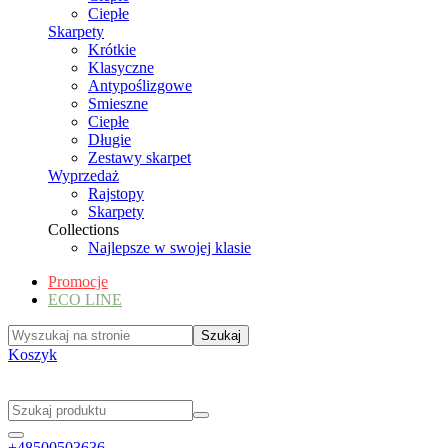
Ciepłe
Skarpety
Krótkie
Klasyczne
Antypoślizgowe
Smieszne
Ciepłe
Długie
Zestawy skarpet
Wyprzedaż
Rajstopy
Skarpety
Collections
Najlepsze w swojej klasie
Promocje
ECO LINE
Koszyk
+48500503636