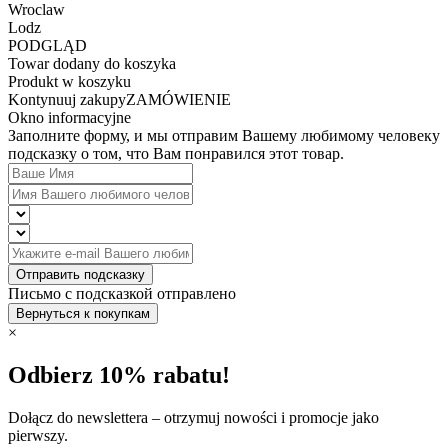
Wroclaw
Lodz
PODGLĄD
Towar dodany do koszyka
Produkt w koszyku
Kontynuuj zakupy
ZAMÓWIENIE
Okno informacyjne
Заполните форму, и мы отправим Вашему любимому человеку
подсказку о том, что Вам понравился этот товар.
Отправить подсказку
Письмо с подсказкой отправлено
Вернуться к покупкам
×
Odbierz 10% rabatu!
Dołącz do newslettera – otrzymuj nowości i promocje jako
pierwszy.