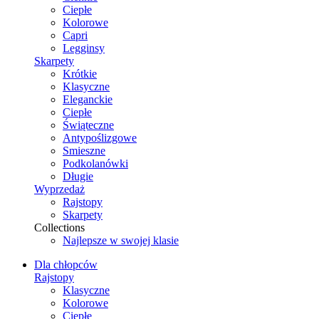
Ciepłe
Kolorowe
Capri
Legginsy
Skarpety
Krótkie
Klasyczne
Eleganckie
Ciepłe
Świąteczne
Antypoślizgowe
Smieszne
Podkolanówki
Długie
Wyprzedaż
Rajstopy
Skarpety
Collections
Najlepsze w swojej klasie
Dla chłopców
Rajstopy
Klasyczne
Kolorowe
Ciepłe