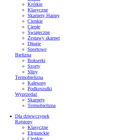
Krótkie
Klasyczne
Skarpety Happy
Cienkie
Ciepłe
Świąteczne
Zestawy skarpet
Długie
Sportowe
Bielizna
Bokserki
Szorty
Slipy
Termobielizna
Kalesony
Podkoszulki
Wyprzedaż
Skarpety
Termobielizna
Dla dziewczynek
Rajstopy
Klasyczne
Eleganckie
Cienkie