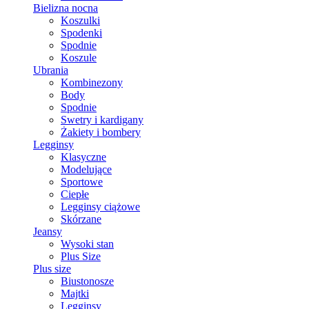
Bielizna nocna
Koszulki
Spodenki
Spodnie
Koszule
Ubrania
Kombinezony
Body
Spodnie
Swetry i kardigany
Żakiety i bombery
Legginsy
Klasyczne
Modelujące
Sportowe
Ciepłe
Legginsy ciążowe
Skórzane
Jeansy
Wysoki stan
Plus Size
Plus size
Biustonosze
Majtki
Legginsy