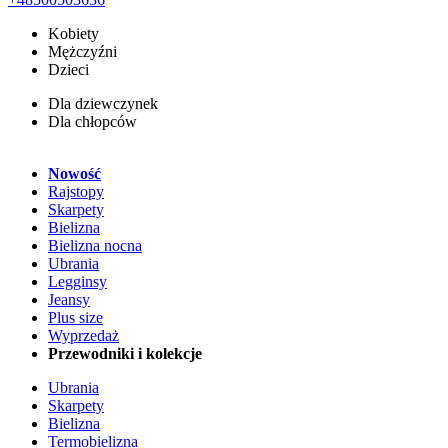
Kobiety
Mężczyźni
Dzieci
Dla dziewczynek
Dla chłopców
Nowość
Rajstopy
Skarpety
Bielizna
Bielizna nocna
Ubrania
Legginsy
Jeansy
Plus size
Wyprzedaż
Przewodniki i kolekcje
Ubrania
Skarpety
Bielizna
Termobielizna