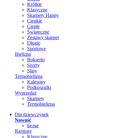
Krótkie
Klasyczne
Skarpety Happy
Cienkie
Ciepłe
Świąteczne
Zestawy skarpet
Długie
Sportowe
Bielizna
Bokserki
Szorty
Slipy
Termobielizna
Kalesony
Podkoszulki
Wyprzedaż
Skarpety
Termobielizna
Dla dziewczynek
Nowość
Белье
Rajstopy
Klasyczne