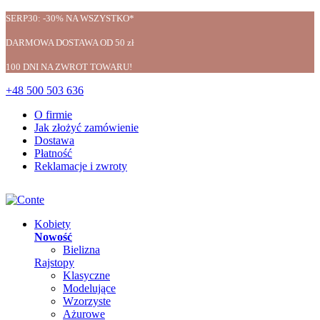
SERP30: -30% NA WSZYSTKO*
DARMOWA DOSTAWA OD 50 zł
100 DNI NA ZWROT TOWARU!
+48 500 503 636
O firmie
Jak złożyć zamówienie
Dostawa
Płatność
Reklamacje i zwroty
Kobiety
Nowość
Bielizna
Rajstopy
Klasyczne
Modelujące
Wzorzyste
Ażurowe