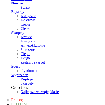
Nowość
Белье
Rajstopy
Klasyczne
Kolorowe
Ciepłe
Ciepłe
Skarpety
Krótkie
Klasyczne
Antypoślizgowe
Smieszne
Ciepłe
Długie
Zestawy skarpet
Белье
Футболки
Wyprzedaż
Rajstopy
Skarpety
Collections
Najlepsze w swojej klasie
Promocje
ECO LINE