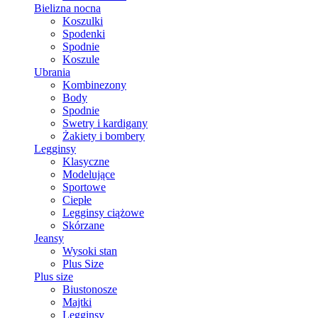
Bielizna nocna
Koszulki
Spodenki
Spodnie
Koszule
Ubrania
Kombinezony
Body
Spodnie
Swetry i kardigany
Żakiety i bombery
Legginsy
Klasyczne
Modelujące
Sportowe
Ciepłe
Legginsy ciążowe
Skórzane
Jeansy
Wysoki stan
Plus Size
Plus size
Biustonosze
Majtki
Legginsy