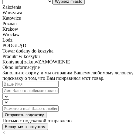
Założenia
Warszawa
Katowice
Poznan
Krakow
Wroclaw
Lodz
PODGLĄD
Towar dodany do koszyka
Produkt w koszyku
Kontynuuj zakupy
ZAMÓWIENIE
Okno informacyjne
Заполните форму, и мы отправим Вашему любимому человеку
подсказку о том, что Вам понравился этот товар.
Отправить подсказку
Письмо с подсказкой отправлено
Вернуться к покупкам
×