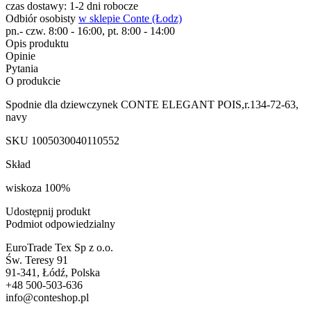
czas dostawy: 1-2 dni robocze
Odbiór osobisty
w sklepie Conte (Łodz)
pn.- czw. 8:00 - 16:00, pt. 8:00 - 14:00
Opis produktu
Opinie
Pytania
O produkcie
Spodnie dla dziewczynek CONTE ELEGANT POIS,r.134-72-63,
navy
SKU
1005030040110552
Skład
wiskoza 100%
Udostępnij produkt
Podmiot odpowiedzialny
EuroTrade Tex Sp z o.o.
Św. Teresy 91
91-341, Łódź, Polska
+48 500-503-636
info@conteshop.pl