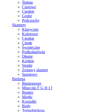
Ślubne
Ciążowe
Cienkie
Grube
Pończochy
Skarpety
Klasyczne
Kolorowe
Cienkie
Ciepłe
Świąteczne
Podkolanówki
Długie
Krótkie
Stopki
Zestawy skarpet
Sportowe
Bielizna
Biustonosze
Miseczki F G H I J
Bustier
Majtki
Koszulki
Body
Termobielizna