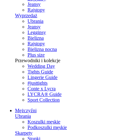
Jeansy
Rajstopy
Wyprzedaż
Ubrania
Jeansy
Legginsy
Bielizna
Rajstopy
Bielizna nocna
Plus size
Przewodniki i kolekcje
Wedding Day
Tights Guide
Lingerie Guide
#justtights
Conte x Lycra
LYCRA® Guide
Sport Сollection
Mężczyźni
Ubrania
Koszulki męskie
Podkoszulki męskie
Skarpety
Stopki