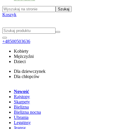
Koszyk
+48500503636
Kobiety
Mężczyźni
Dzieci
Dla dziewczynek
Dla chłopców
Nowość
Rajstopy
Skarpety
Bielizna
Bielizna nocna
Ubrania
Legginsy
Jeansy