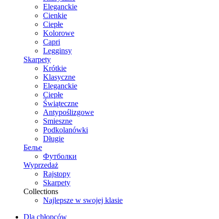
Eleganckie
Cienkie
Ciepłe
Kolorowe
Capri
Legginsy
Skarpety
Krótkie
Klasyczne
Eleganckie
Ciepłe
Świąteczne
Antypoślizgowe
Smieszne
Podkolanówki
Długie
Белье
Футболки
Wyprzedaż
Rajstopy
Skarpety
Collections
Najlepsze w swojej klasie
Dla chłopców