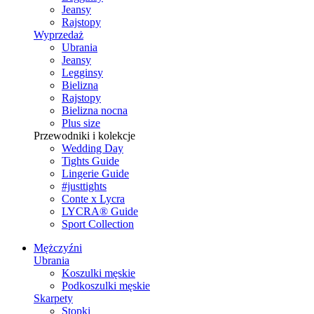
Jeansy
Rajstopy
Wyprzedaż
Ubrania
Jeansy
Legginsy
Bielizna
Rajstopy
Bielizna nocna
Plus size
Przewodniki i kolekcje
Wedding Day
Tights Guide
Lingerie Guide
#justtights
Conte x Lycra
LYCRA® Guide
Sport Сollection
Mężczyźni
Ubrania
Koszulki męskie
Podkoszulki męskie
Skarpety
Stopki