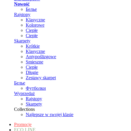
Nowość
Белье
Rajstopy
Klasyczne
Kolorowe
Ciepłe
Ciepłe
Skarpety
Krótkie
Klasyczne
Antypoślizgowe
Smieszne
Ciepłe
Długie
Zestawy skarpet
Белье
Футболки
Wyprzedaż
Rajstopy
Skarpety
Collections
Najlepsze w swojej klasie
Promocje
ECO LINE