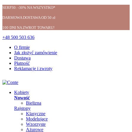
SERP30: -30% NA WSZYSTKO*
DARMOWA DOSTAWA OD 50 zł
100 DNI NA ZWROT TOWARU!
+48 500 503 636
O firmie
Jak złożyć zamówienie
Dostawa
Płatność
Reklamacje i zwroty
Kobiety
Nowość
Bielizna
Rajstopy
Klasyczne
Modelujące
Wzorzyste
Ażurowe