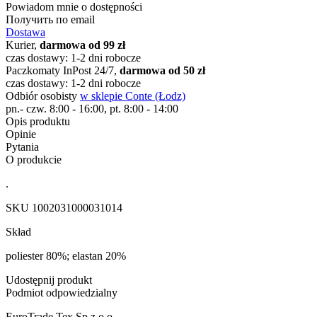
Powiadom mnie o dostępności
Получить по email
Dostawa
Kurier,
darmowa od 99 zł
czas dostawy: 1-2 dni robocze
Paczkomaty InPost 24/7,
darmowa od 50 zł
czas dostawy: 1-2 dni robocze
Odbiór osobisty
w sklepie Conte (Łodz)
pn.- czw. 8:00 - 16:00, pt. 8:00 - 14:00
Opis produktu
Opinie
Pytania
O produkcie
.
SKU
1002031000031014
Skład
poliester 80%; elastan 20%
Udostępnij produkt
Podmiot odpowiedzialny
EuroTrade Tex Sp z o.o.