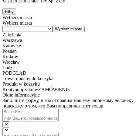
© 2026 EuroTrade Tex Sp. z o.o.
Filtry
Wybierz miasta
Wybierz miasta
Założenia
Warszawa
Katowice
Poznan
Krakow
Wroclaw
Lodz
PODGLĄD
Towar dodany do koszyka
Produkt w koszyku
Kontynuuj zakupy
ZAMÓWIENIE
Okno informacyjne
Заполните форму, и мы отправим Вашему любимому человеку
подсказку о том, что Вам понравился этот товар.