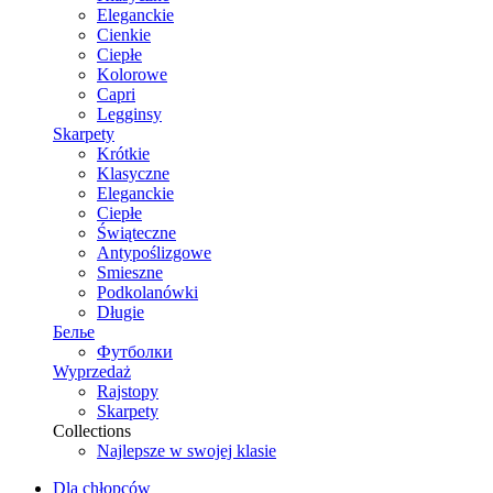
Eleganckie
Cienkie
Ciepłe
Kolorowe
Capri
Legginsy
Skarpety
Krótkie
Klasyczne
Eleganckie
Ciepłe
Świąteczne
Antypoślizgowe
Smieszne
Podkolanówki
Długie
Белье
Футболки
Wyprzedaż
Rajstopy
Skarpety
Collections
Najlepsze w swojej klasie
Dla chłopców