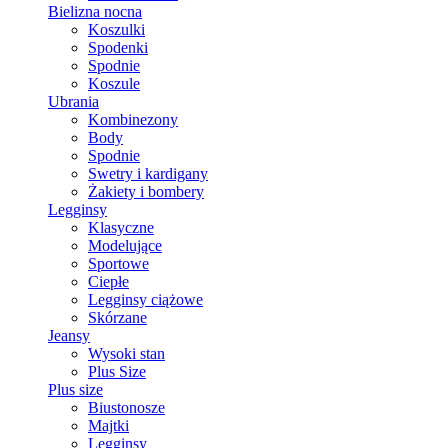
Bielizna nocna
Koszulki
Spodenki
Spodnie
Koszule
Ubrania
Kombinezony
Body
Spodnie
Swetry i kardigany
Żakiety i bombery
Legginsy
Klasyczne
Modelujące
Sportowe
Ciepłe
Legginsy ciążowe
Skórzane
Jeansy
Wysoki stan
Plus Size
Plus size
Biustonosze
Majtki
Legginsy