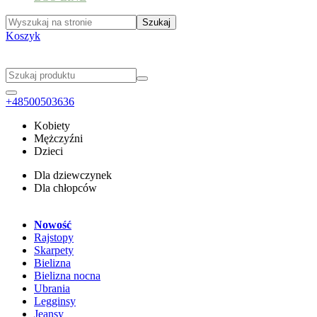
Koszyk
+48500503636
Kobiety
Mężczyźni
Dzieci
Dla dziewczynek
Dla chłopców
Nowość
Rajstopy
Skarpety
Bielizna
Bielizna nocna
Ubrania
Legginsy
Jeansy