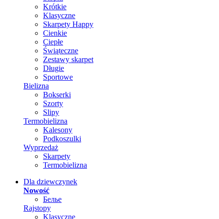
Krótkie
Klasyczne
Skarpety Happy
Cienkie
Ciepłe
Świąteczne
Zestawy skarpet
Długie
Sportowe
Bielizna
Bokserki
Szorty
Slipy
Termobielizna
Kalesony
Podkoszulki
Wyprzedaż
Skarpety
Termobielizna
Dla dziewczynek
Nowość
Белье
Rajstopy
Klasyczne