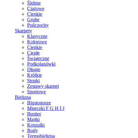
Ślubne
Ciążowe
Cienkie
Grube
Pończochy
Skarpety
Klasyczne
Kolorowe
Cienkie
Ciepłe
Świąteczne
Podkolanówki
Długie
Krótkie
Stopki
Zestawy skarpet
Sportowe
Bielizna
Biustonosze
Miseczki F G H I J
Bustier
Majtki
Koszulki
Body
Termobielizna