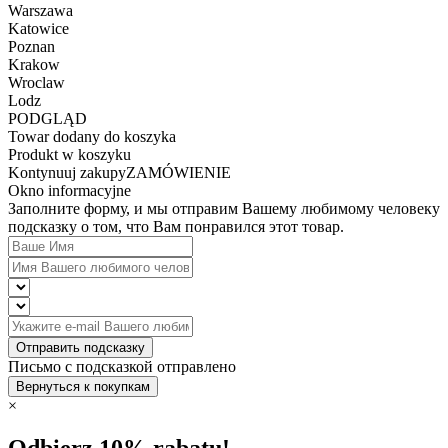
Warszawa
Katowice
Poznan
Krakow
Wroclaw
Lodz
PODGLĄD
Towar dodany do koszyka
Produkt w koszyku
Kontynuuj zakupy
ZAMÓWIENIE
Okno informacyjne
Заполните форму, и мы отправим Вашему любимому человеку
подсказку о том, что Вам понравился этот товар.
Отправить подсказку
Письмо с подсказкой отправлено
Вернуться к покупкам
×
Odbierz 10% rabatu!