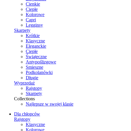
Cienkie
Ciepłe
Kolorowe
Capri
Legginsy
Skarpety
Krótkie
Klasyczne
Eleganckie
Ciepłe
Świąteczne
Antypoślizgowe
Smieszne
Podkolanówki
Długie
Wyprzedaż
Rajstopy
Skarpety
Collections
Najlepsze w swojej klasie
Dla chłopców
Rajstopy
Klasyczne
Kolorowe