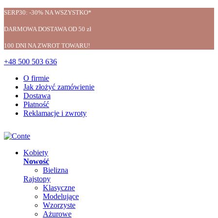
SERP30: -30% NA WSZYSTKO*
DARMOWA DOSTAWA OD 50 zł
100 DNI NA ZWROT TOWARU!
+48 500 503 636
O firmie
Jak złożyć zamówienie
Dostawa
Płatność
Reklamacje i zwroty
Kobiety
Nowość
Bielizna
Rajstopy
Klasyczne
Modelujące
Wzorzyste
Ażurowe