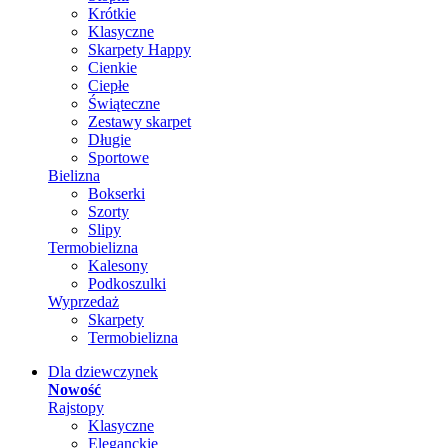
Krótkie
Klasyczne
Skarpety Happy
Cienkie
Ciepłe
Świąteczne
Zestawy skarpet
Długie
Sportowe
Bielizna
Bokserki
Szorty
Slipy
Termobielizna
Kalesony
Podkoszulki
Wyprzedaż
Skarpety
Termobielizna
Dla dziewczynek
Nowość
Rajstopy
Klasyczne
Eleganckie