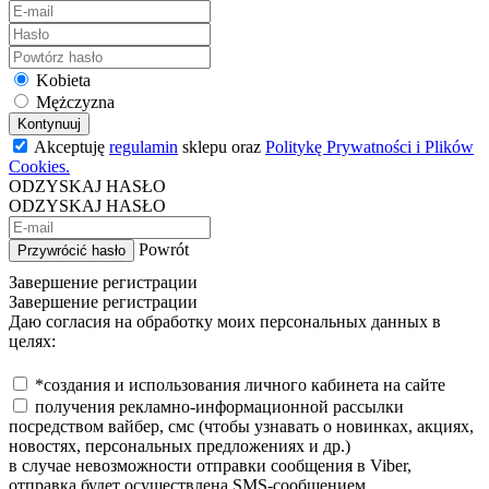
Kobieta
Mężczyzna
Kontynuuj
Akceptuję
regulamin
sklepu oraz
Politykę Prywatności i Plików
Cookies.
ODZYSKAJ HASŁO
ODZYSKAJ HASŁO
Powrót
Przywrócić hasło
Завершение регистрации
Завершение регистрации
Даю согласия на обработку моих персональных данных в
целях:
*создания и использования личного кабинета на сайте
получения рекламно-информационной рассылки
посредством вайбер, смс (чтобы узнавать о новинках, акциях,
новостях, персональных предложениях и др.)
в случае невозможности отправки сообщения в Viber,
отправка будет осуществлена SMS-сообщением