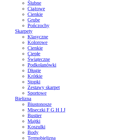
Ślubne
Ciążowe
Cienkie
Grube
Pończochy
Skarpety
Klasyczne
Kolorowe
Cienkie
Ciepłe
Świąteczne
Podkolanówki
Długie
Krótkie
Stopki
Zestawy skarpet
Sportowe
Bielizna
Biustonosze
Miseczki F G H I J
Bustier
Majtki
Koszulki
Body
Termobielizna