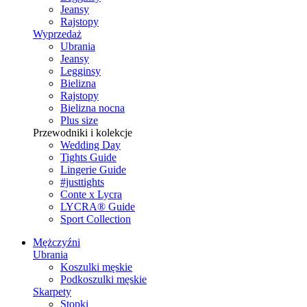
Jeansy
Rajstopy
Wyprzedaż
Ubrania
Jeansy
Legginsy
Bielizna
Rajstopy
Bielizna nocna
Plus size
Przewodniki i kolekcje
Wedding Day
Tights Guide
Lingerie Guide
#justtights
Conte x Lycra
LYCRA® Guide
Sport Сollection
Mężczyźni
Ubrania
Koszulki męskie
Podkoszulki męskie
Skarpety
Stopki