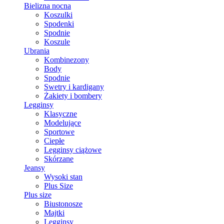
Bielizna nocna
Koszulki
Spodenki
Spodnie
Koszule
Ubrania
Kombinezony
Body
Spodnie
Swetry i kardigany
Żakiety i bombery
Legginsy
Klasyczne
Modelujące
Sportowe
Ciepłe
Legginsy ciążowe
Skórzane
Jeansy
Wysoki stan
Plus Size
Plus size
Biustonosze
Majtki
Legginsy