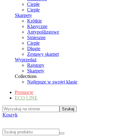
Ciepłe
Ciepłe
Skarpety
Krótkie
Klasyczne
Antypoślizgowe
Smieszne
Ciepłe
Długie
Zestawy skarpet
Wyprzedaż
Rajstopy
Skarpety
Collections
Najlepsze w swojej klasie
Promocje
ECO LINE
Koszyk