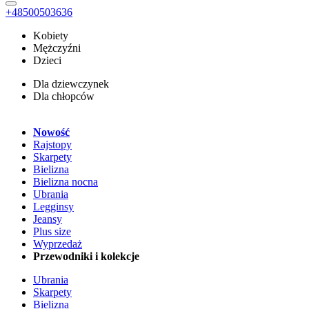
+48500503636
Kobiety
Mężczyźni
Dzieci
Dla dziewczynek
Dla chłopców
Nowość
Rajstopy
Skarpety
Bielizna
Bielizna nocna
Ubrania
Legginsy
Jeansy
Plus size
Wyprzedaż
Przewodniki i kolekcje
Ubrania
Skarpety
Bielizna