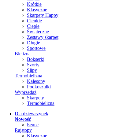
Krótkie
Klasyczne
Skarpety Happy
Cienkie
Ciepłe
Świąteczne
Zestawy skarpet
Długie
Sportowe
Bielizna
Bokserki
Szorty
Slipy
Termobielizna
Kalesony
Podkoszulki
Wyprzedaż
Skarpety
Termobielizna
Dla dziewczynek
Nowość
Белье
Rajstopy
Klasyczne