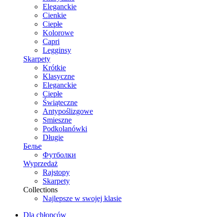
Eleganckie
Cienkie
Ciepłe
Kolorowe
Capri
Legginsy
Skarpety
Krótkie
Klasyczne
Eleganckie
Ciepłe
Świąteczne
Antypoślizgowe
Smieszne
Podkolanówki
Długie
Белье
Футболки
Wyprzedaż
Rajstopy
Skarpety
Collections
Najlepsze w swojej klasie
Dla chłopców