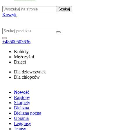
Koszyk
+48500503636
Kobiety
Mężczyźni
Dzieci
Dla dziewczynek
Dla chłopców
Nowość
Rajstopy
Skarpety
Bielizna
Bielizna nocna
Ubrania
Legginsy
Jeansy