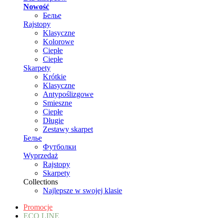
Nowość
Белье
Rajstopy
Klasyczne
Kolorowe
Ciepłe
Ciepłe
Skarpety
Krótkie
Klasyczne
Antypoślizgowe
Smieszne
Ciepłe
Długie
Zestawy skarpet
Белье
Футболки
Wyprzedaż
Rajstopy
Skarpety
Collections
Najlepsze w swojej klasie
Promocje
ECO LINE