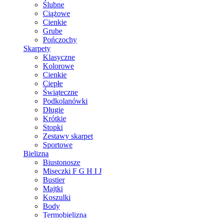
Ślubne
Ciążowe
Cienkie
Grube
Pończochy
Skarpety
Klasyczne
Kolorowe
Cienkie
Ciepłe
Świąteczne
Podkolanówki
Długie
Krótkie
Stopki
Zestawy skarpet
Sportowe
Bielizna
Biustonosze
Miseczki F G H I J
Bustier
Majtki
Koszulki
Body
Termobielizna