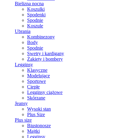
Bielizna nocna
Koszulki
Spodenki
Spodnie
Koszule
Ubrania
Kombinezony
Body
Spodnie
Swetry i kardigany
Żakiety i bombery
Legginsy
Klasyczne
Modelujące
Sportowe
Ciepłe
Legginsy ciążowe
Skórzane
Jeansy
Wysoki stan
Plus Size
Plus size
Biustonosze
Majtki
Legginsy