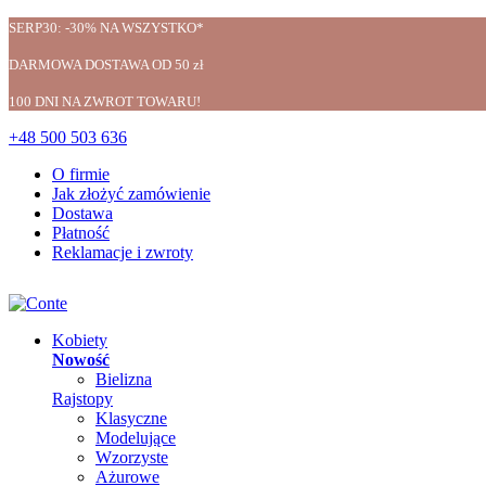
SERP30: -30% NA WSZYSTKO*
DARMOWA DOSTAWA OD 50 zł
100 DNI NA ZWROT TOWARU!
+48 500 503 636
O firmie
Jak złożyć zamówienie
Dostawa
Płatność
Reklamacje i zwroty
Kobiety
Nowość
Bielizna
Rajstopy
Klasyczne
Modelujące
Wzorzyste
Ażurowe