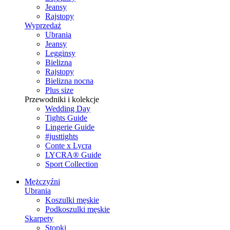
Jeansy
Rajstopy
Wyprzedaż
Ubrania
Jeansy
Legginsy
Bielizna
Rajstopy
Bielizna nocna
Plus size
Przewodniki i kolekcje
Wedding Day
Tights Guide
Lingerie Guide
#justtights
Conte x Lycra
LYCRA® Guide
Sport Сollection
Mężczyźni
Ubrania
Koszulki męskie
Podkoszulki męskie
Skarpety
Stopki