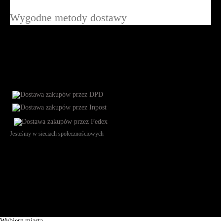
Wygodne metody dostawy
Jesteśmy w sieciach społecznościowych
Św. Teresy 91, 91-341, Łódź, Poland, NIP 732-216-37-57, REGON
101144034, Powszechna Kasa Oszczędności Bank Polski SA, ul.
Puławska 15, 02-515 Warszawa: 30102034080000410205628799.
Godziny pracy: 8:00-16:00 od poniedziałku do piątku. Czas realizacji
zamówienia wynosi od 24h do 2 dni roboczych.
© 2026 EuroTrade Tex Sp. z o.o.
Wybierz miasta