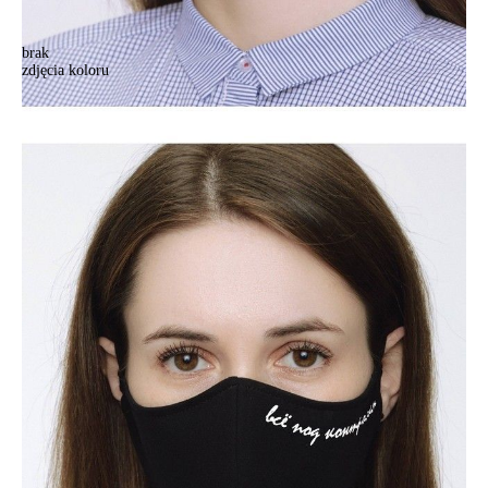
brak
zdjęcia koloru
.
.
18,90 zł
Kolory:
BRAK
ZDJĘCIA
Rozmiary:
15х23
Ilość:
-
+
DODAJ DO KOSZYKA
Jak złożyć zamówienie
POWIADOM MNIE O DOSTĘPNOŚCI
ПОЛУЧИТЬ ПО EMAIL
Dostawa
Kurier,
darmowa od 99 zł