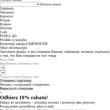
Założenia
Warszawa
Katowice
Poznan
Krakow
Wroclaw
Lodz
PODGLĄD
Produkt w koszyku
Kontynuuj zakupy
ZAMÓWIENIE
Okno informacyjne
Заполните форму, и мы отправим Вашему любимому человеку подсказку
о том, что Вам понравился этот товар.
Отправить подсказку
Письмо с подсказкой отправлено
Вернуться к покупкам
×
Odbierz 10% rabatu!
Dołącz do newslettera – otrzymuj nowości i promocje jako pierwszy.
Proszę podać prawidłowy adres e-mail.