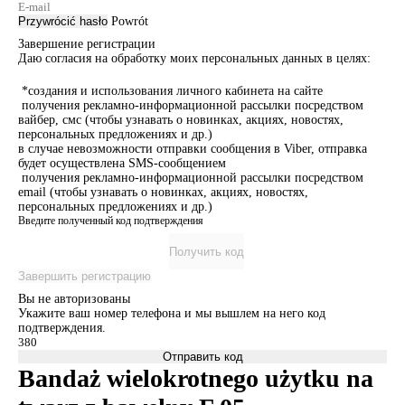
Przywrócić hasło
Powrót
Завершение регистрации
Даю согласия на обработку моих персональных данных в целях:
*создания и использования личного кабинета на сайте
получения рекламно-информационной рассылки посредством
вайбер, смс (чтобы узнавать о новинках, акциях, новостях,
персональных предложениях и др.)
в случае невозможности отправки сообщения в Viber, отправка
будет осуществлена SMS-сообщением
получения рекламно-информационной рассылки посредством
email (чтобы узнавать о новинках, акциях, новостях,
персональных предложениях и др.)
Введите полученный код подтверждения
Получить код
Завершить регистрацию
Вы не авторизованы
Укажите ваш номер телефона и мы вышлем на него код
подтверждения.
Отправить код
Bandaż wielokrotnego użytku na