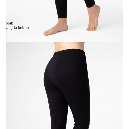
brak
zdjęcia koloru
.
.
131,90 zł
Kolory:
BRAK
ZDJĘCIA
Rozmiary:
Tabela rozmiarów
164-106/XL
164-110/XXL
164-114/3XL
164-118/4XL
170-106/XL
170-110/XXL
170-114/3XL
170-118/4XL
Ilość:
-
+
DODAJ DO KOSZYKA