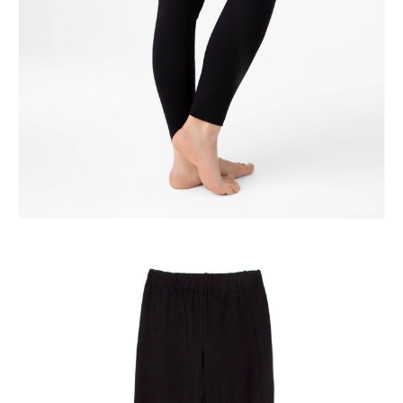
Jak złożyć zamówienie
POWIADOM MNIE O DOSTĘPNOŚCI
ПОЛУЧИТЬ ПО EMAIL
Dostawa
Kurier,
darmowa od 99 zł
czas dostawy: 1-2 dni robocze
Paczkomaty InPost 24/7,
darmowa od 50 zł
czas dostawy: 1-2 dni robocze
Odbiór osobisty
w sklepie Conte (Łodz)
pn.- czw. 8:00 - 16:00, pt. 8:00 - 14:00
Opis produktu
Opinie
Pytania
O produkcie
.
SKU
1005091550060588
Skład
bawełna 90%; elastan 10%
Udostępnij produkt
Podmiot odpowiedzialny
EuroTrade Tex Sp z o.o.
Św. Teresy 91
91-341, Łódź, Polska