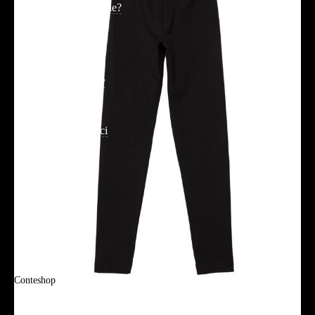
Jak złożyć zamówienie?
Płatność
Dostawa
Reklamacje i zwroty
Regulamin
Polityka prywatności
Promocje
Tabela rozmiarów
FAQ
Promocje
Tabela rozmiarów
FAQ
Conteshop
O firmie