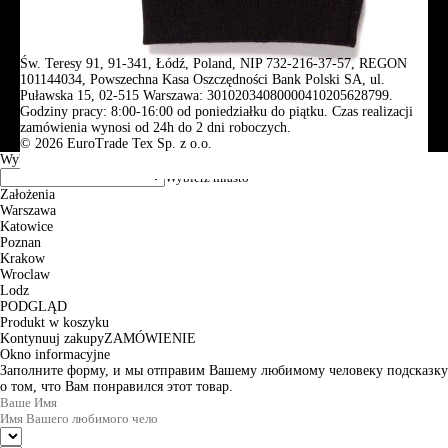
Św. Teresy 91, 91-341, Łódź, Poland, NIP 732-216-37-57, REGON
101144034, Powszechna Kasa Oszczędności Bank Polski SA, ul.
Puławska 15, 02-515 Warszawa: 30102034080000410205628799.
Godziny pracy: 8:00-16:00 od poniedziałku do piątku. Czas realizacji
zamówienia wynosi od 24h do 2 dni roboczych.
© 2026 EuroTrade Tex Sp. z o.o.
Wybierz miasta
Założenia
Warszawa
Katowice
Poznan
Krakow
Wroclaw
Lodz
PODGLĄD
Produkt w koszyku
Kontynuuj zakupy
ZAMÓWIENIE
Okno informacyjne
Заполните форму, и мы отправим Вашему любимому человеку подсказку
о том, что Вам понравился этот товар.