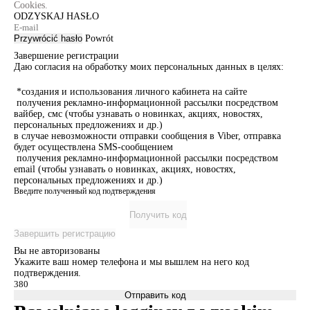
Cookies.
ODZYSKAJ HASŁO
Przywrócić hasło
Powrót
Завершение регистрации
Даю согласия на обработку моих персональных данных в целях:
*создания и использования личного кабинета на сайте
получения рекламно-информационной рассылки посредством
вайбер, смс (чтобы узнавать о новинках, акциях, новостях,
персональных предложениях и др.)
в случае невозможности отправки сообщения в Viber, отправка
будет осуществлена SMS-сообщением
получения рекламно-информационной рассылки посредством
email (чтобы узнавать о новинках, акциях, новостях,
персональных предложениях и др.)
Введите полученный код подтверждения
Получить код
Завершить регистрацию
Вы не авторизованы
Укажите ваш номер телефона и мы вышлем на него код
подтверждения.
Отправить код