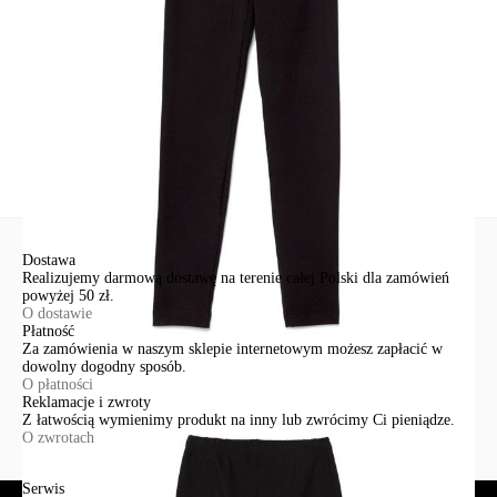
+48 500-503-636
info@conteshop.pl
Ten produkt nie ma pytań Możesz zadać pytanie, klikając przycisk
poniżej
Zadaj pytanie
Nowe pytanie
Wyślij
Dostawa
Realizujemy darmową dostawę na terenie całej Polski dla zamówień
powyżej 50 zł.
O dostawie
Płatność
Za zamówienia w naszym sklepie internetowym możesz zapłacić w
dowolny dogodny sposób.
O płatności
Reklamacje i zwroty
Z łatwością wymienimy produkt na inny lub zwrócimy Ci pieniądze.
O zwrotach
Serwis