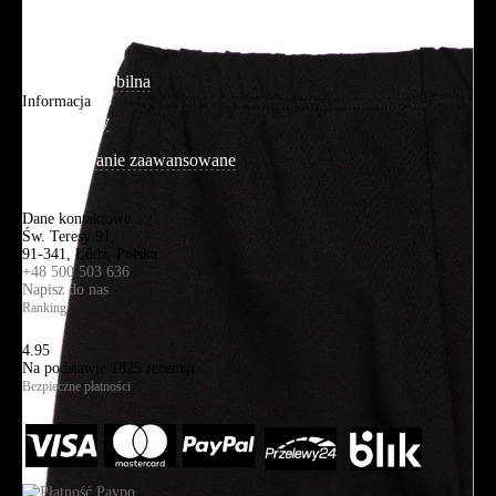
Adres sklepu firmowego
Blog
Aplikacja mobilna
Informacja
Mapa strony
Wyszukiwanie zaawansowane
Kontakt
Dane kontaktowe
Św. Teresy 91,
91-341, Łódź, Polska
+48 500 503 636
Napisz do nas
Ranking
4.95
Na podstawie
1825
recenzji
Bezpieczne płatności