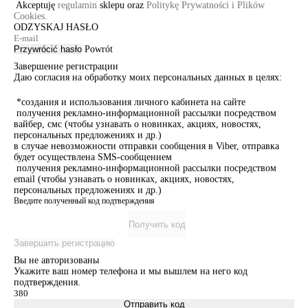
Akceptuję
regulamin
sklepu oraz
Politykę Prywatności i Plików
Cookies.
ODZYSKAJ HASŁO
Przywrócić hasło
Powrót
Завершение регистрации
Даю согласия на обработку моих персональных данных в целях:
*создания и использования личного кабинета на сайте
получения рекламно-информационной рассылки посредством
вайбер, смс (чтобы узнавать о новинках, акциях, новостях,
персональных предложениях и др.)
в случае невозможности отправки сообщения в Viber, отправка
будет осуществлена SMS-сообщением
получения рекламно-информационной рассылки посредством
email (чтобы узнавать о новинках, акциях, новостях,
персональных предложениях и др.)
Введите полученный код подтверждения
Получить код
Завершить регистрацию
Вы не авторизованы
Укажите ваш номер телефона и мы вышлем на него код
подтверждения.
Отправить код