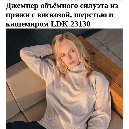
Джемпер объёмного силуэта из
пряжи с вискозой, шерстью и
кашемиром LDK 23130