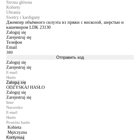
Strona główna
Kobiety
Ubrania
Swetry i kardigany
Джемпер объёмного силуэта из пряжи с вискозой, шерстью и
кашемиром LDK 23130
Zaloguj się
Zarejestruj się
Телефон
Email
Отправить код
Zaloguj się
Zarejestruj się
Zaloguj się
ODZYSKAJ HASŁO
Zaloguj się
Zarejestruj się
Kobieta
Mężczyzna
Kontynuuj