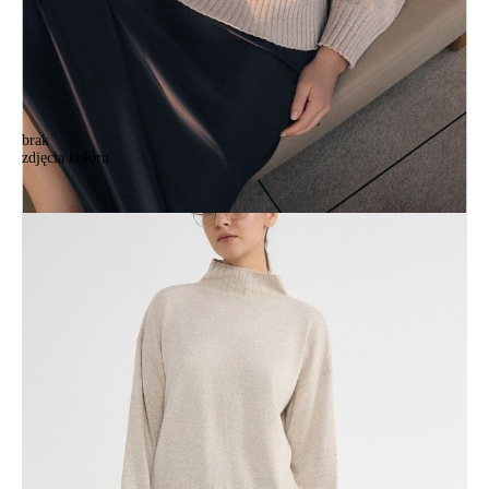
brak
zdjęcia koloru
Джемпер женский CE LDK23130 23С-130СП, р.170-92, beige
Джемпер женский CE LDK23130 23С-130СП, р.170-92, beige
342,90 zł
Kolory:
BRAK
ZDJĘCIA
BRAK
ZDJĘCIA
Rozmiary:
Tabela rozmiarów
170-92/M
Ilość:
-
+
DODAJ DO KOSZYKA
Jak złożyć zamówienie