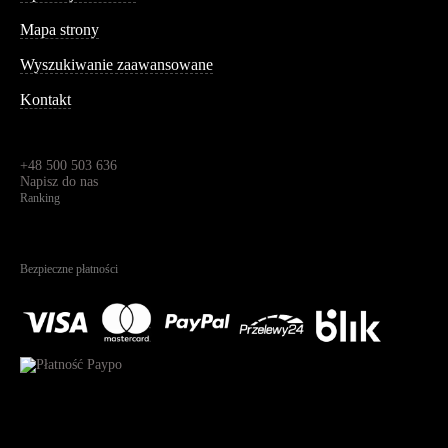
Informacja
Mapa strony
Wyszukiwanie zaawansowane
Kontakt
Dane kontaktowe
Św. Teresy 91,
91-341, Łódź, Polska
+48 500 503 636
Napisz do nas
Ranking
4.95
Na podstawie
1823
recenzji
Bezpieczne płatności