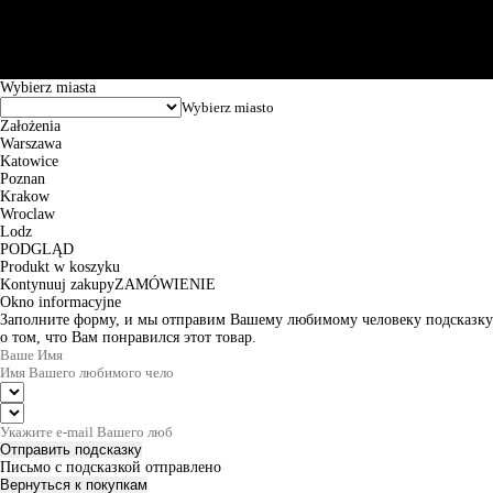
Puławska 15, 02-515 Warszawa: 30102034080000410205628799.
Godziny pracy: 8:00-16:00 od poniedziałku do piątku. Czas realizacji
zamówienia wynosi od 24h do 2 dni roboczych.
© 2026 EuroTrade Tex Sp. z o.o.
Wybierz miasta
Założenia
Warszawa
Katowice
Poznan
Krakow
Wroclaw
Lodz
PODGLĄD
Produkt w koszyku
Kontynuuj zakupy
ZAMÓWIENIE
Okno informacyjne
Заполните форму, и мы отправим Вашему любимому человеку подсказку
о том, что Вам понравился этот товар.
Отправить подсказку
Письмо с подсказкой отправлено
Вернуться к покупкам