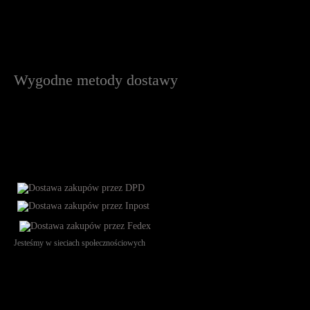
Wygodne metody dostawy
Jesteśmy w sieciach społecznościowych
Św. Teresy 91, 91-341, Łódź, Poland, NIP 732-216-37-57, REGON
101144034, Powszechna Kasa Oszczędności Bank Polski SA, ul.