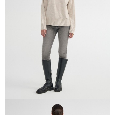
телу.
PREMIUM CASHMERE: пряжа с кашемиром дарит мягкость и
уют. Кашемир невесомый, невероятно теплый и комфортный.
• круглая горловина со стойкой в рубчик
• спущенная линия плеч
• длинные рукава с манжетами в рубчик
• умеренно объёмный силуэт
• удлиненная модель
• пряжа с премиальной вискозой, шерстью и кашемиром
• комбинированное фактурное переплетение
• сохранение формы и цвета при соблюдении рекомендаций по
уходу
• изящная основа для повседневных образов.
SKU
1003033380190356
Skład
вискоза 50%, ПАН 35%, шерсть 10%, кашемир 5%
Udostępnij produkt
Podmiot odpowiedzialny
EuroTrade Tex Sp z o.o.
Św. Teresy 91
91-341, Łódź, Polska
+48 500-503-636
info@conteshop.pl
Ten produkt nie ma pytań Możesz zadać pytanie, klikając przycisk
poniżej
Zadaj pytanie