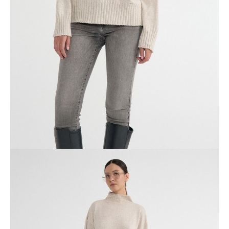
POWIADOM MNIE O DOSTĘPNOŚCI
ПОЛУЧИТЬ ПО EMAIL
Dostawa
Kurier,
darmowa od 99 zł
czas dostawy: 1-2 dni robocze
Paczkomaty InPost 24/7,
darmowa od 50 zł
czas dostawy: 1-2 dni robocze
Odbiór osobisty
w sklepie Conte (Łodz)
pn.- czw. 8:00 - 16:00, pt. 8:00 - 14:00
Opis produktu
Opinie
Pytania
O produkcie
Лаконичный джемпер объёмного силуэта из пряжи с вискозой,
шерстью и кашемиром согреет вас в прохладные дни. С этой
моделью очень легко можно создать расслабленные аутфиты для
вечерних прогулок, комфортные образы на работу и стильные
луки для особых случаев.
PREMIUM VISCOSE: вискоза премиального качества мягкая,
приятная к телу и «дышащая».
PREMIUM WOOL: волокна шерсти создают особый «закрытый»
микроклимат, который не дает холодному воздуху проникать к