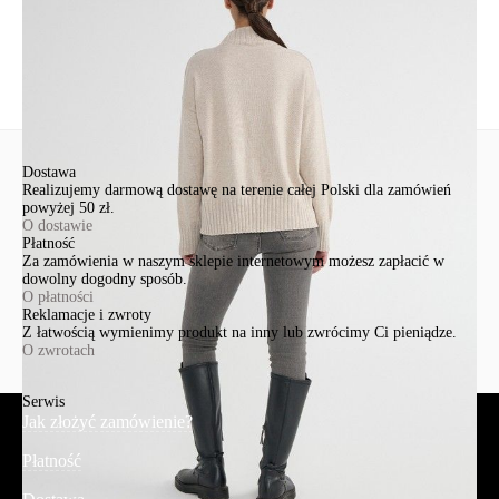
Nowe pytanie
Wyślij
Dostawa
Realizujemy darmową dostawę na terenie całej Polski dla zamówień
powyżej 50 zł.
O dostawie
Płatność
Za zamówienia w naszym sklepie internetowym możesz zapłacić w
dowolny dogodny sposób.
O płatności
Reklamacje i zwroty
Z łatwością wymienimy produkt na inny lub zwrócimy Ci pieniądze.
O zwrotach
Serwis
Jak złożyć zamówienie?
Płatność