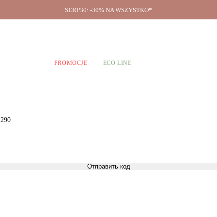
SERP30: -30% NA WSZYSTKO*
O firmie
A CHŁOPCÓW
PROMOCJE
ECO LINE
 290
Отправить код