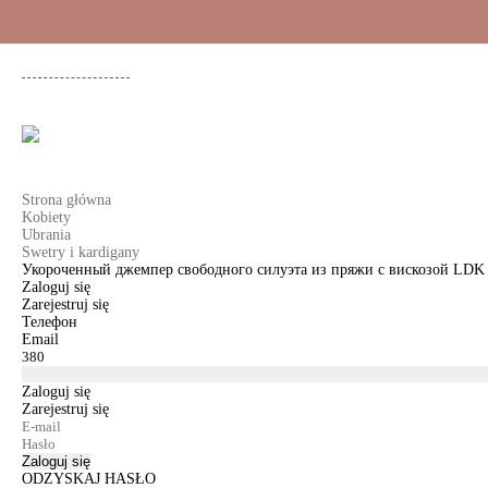
+48 500 503 636
KOBIETY
MĘŻCZYŹNI
DLA DZIEWCZYNEK
DL
Strona główna
Kobiety
Ubrania
Swetry i kardigany
Укороченный джемпер свободного силуэта из пряжи с вискозой LDK
Zaloguj się
Zarejestruj się
Телефон
Email
Zaloguj się
Zarejestruj się
Zaloguj się
ODZYSKAJ HASŁO