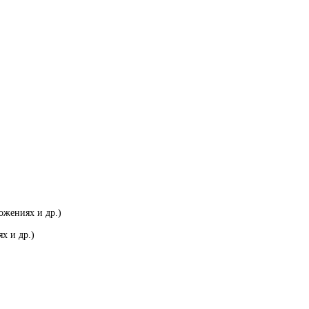
ожениях и др.)
х и др.)