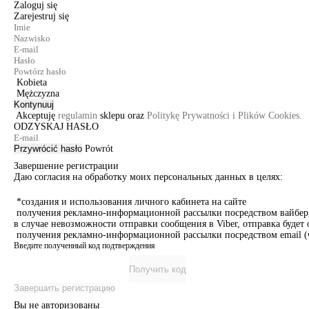
Zaloguj się
Zarejestruj się
Kobieta
Mężczyzna
Kontynuuj
Akceptuję
regulamin
sklepu oraz
Politykę Prywatności i Plików Cookies.
ODZYSKAJ HASŁO
Przywrócić hasło
Powrót
Завершение регистрации
Даю согласия на обработку моих персональных данных в целях:
*создания и использования личного кабинета на сайте
получения рекламно-информационной рассылки посредством вайбер, 
в случае невозможности отправки сообщения в Viber, отправка буде
получения рекламно-информационной рассылки посредством email (ч
Введите полученный код подтверждения
Получить код
Завершить регистрацию
Вы не авторизованы