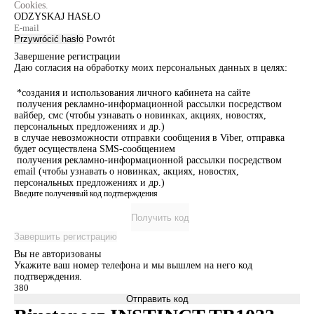
Cookies.
ODZYSKAJ HASŁO
Przywrócić hasło
Powrót
Завершение регистрации
Даю согласия на обработку моих персональных данных в целях:
*создания и использования личного кабинета на сайте
получения рекламно-информационной рассылки посредством
вайбер, смс (чтобы узнавать о новинках, акциях, новостях,
персональных предложениях и др.)
в случае невозможности отправки сообщения в Viber, отправка
будет осуществлена SMS-сообщением
получения рекламно-информационной рассылки посредством
email (чтобы узнавать о новинках, акциях, новостях,
персональных предложениях и др.)
Введите полученный код подтверждения
Получить код
Завершить регистрацию
Вы не авторизованы
Укажите ваш номер телефона и мы вышлем на него код
подтверждения.
Отправить код