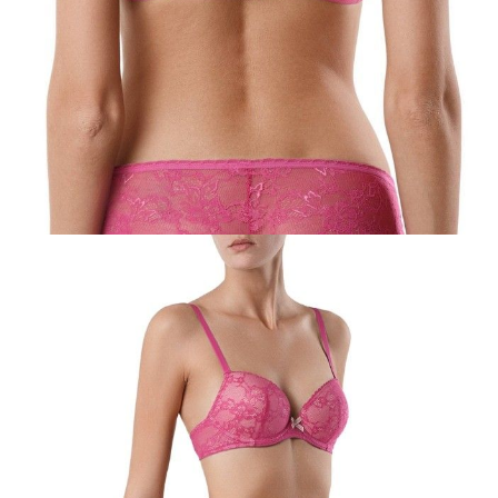
75E
80A
80B
80C
80D
80E
85A
85B
85C
85D
Ilość:
-
+
DODAJ DO KOSZYKA
Jak złożyć zamówienie
POWIADOM MNIE O DOSTĘPNOŚCI
ПОЛУЧИТЬ ПО EMAIL
Dostawa
Kurier,
darmowa od 99 zł
czas dostawy: 1-2 dni robocze
Paczkomaty InPost 24/7,
darmowa od 50 zł
czas dostawy: 1-2 dni robocze