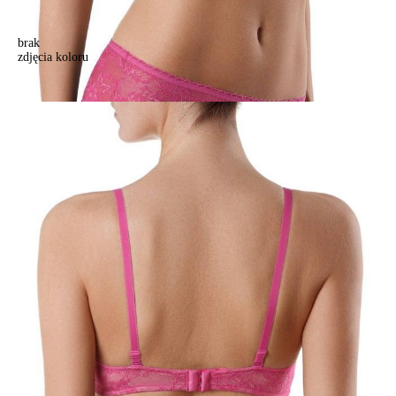
brak
zdjęcia koloru
Biustonosz damski INSTINCT TB1033, r.70A, fuksja
Biustonosz damski INSTINCT TB1033, r.70A, fuksja
126,90 zł
54%
58,90 zł
Kolory:
BRAK
ZDJĘCIA
BRAK
ZDJĘCIA
BRAK
ZDJĘCIA
Rozmiary:
Tabela rozmiarów
70A
70B
70C
70D
70E
75A
75B
75C
75D