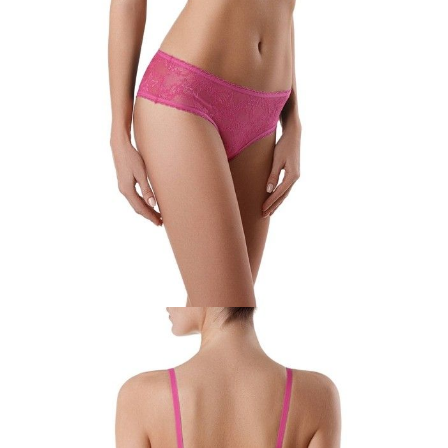
Odbiór osobisty
w sklepie Conte (Łodz)
pn.- czw. 8:00 - 16:00, pt. 8:00 - 14:00
Opis produktu
Opinie
Pytania
O produkcie
Biustonosz Instinct stworzony dla prawdziwych koneserek stylu
romantycznego. Głównym elementem tej kompozycji jest koronkowy
materiał w kwiatowy wzór. Koronka z ażurowym brzegiem zdobi
dekolt i pomaga stworzyć uwodzicielski wygląd.
Cechy modelu:
- tłoczona miseczka push-up, z fiszbinami;
- dodatkowy materiał na bokach konstrukcji;
- ramiączka odpinane z tyłu.
SKU
1009010510350877
Skład
poliamid 63%; poliester 26%; elastan 11%
Udostępnij produkt
Podmiot odpowiedzialny
EuroTrade Tex Sp z o.o.
Św. Teresy 91
91-341, Łódź, Polska
+48 500-503-636
info@conteshop.pl
Ten produkt nie ma pytań Możesz zadać pytanie, klikając przycisk
poniżej
Zadaj pytanie