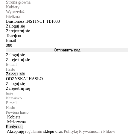
Strona główna
Kobiety
Wyprzedaż
Bielizna
Biustonosz INSTINCT TB1033
Zaloguj się
Zarejestruj się
Телефон
Email
Отправить код
Zaloguj się
Zarejestruj się
Zaloguj się
ODZYSKAJ HASŁO
Zaloguj się
Zarejestruj się
Kobieta
Mężczyzna
Kontynuuj
Akceptuję
regulamin
sklepu oraz
Politykę Prywatności i Plików