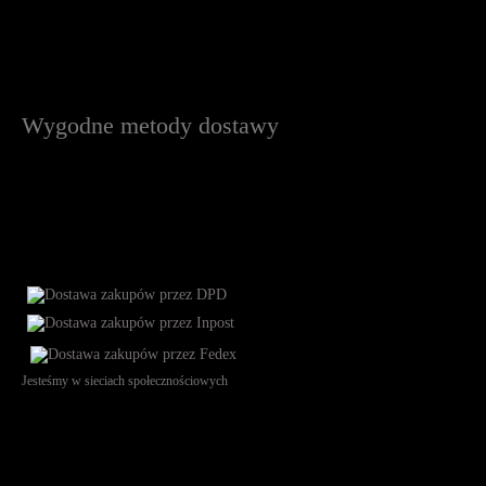
Wygodne metody dostawy
Jesteśmy w sieciach społecznościowych
Św. Teresy 91, 91-341, Łódź, Poland, NIP 732-216-37-57, REGON
101144034, Powszechna Kasa Oszczędności Bank Polski SA, ul.