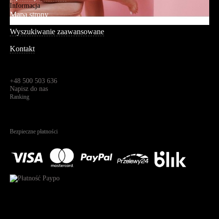
Informacja
Mapa strony
Wyszukiwanie zaawansowane
Kontakt
Dane kontaktowe
Św. Teresy 91,
91-341, Łódź, Polska
+48 500 503 636
Napisz do nas
Ranking
4.95
Na podstawie
1822
recenzji
Bezpieczne płatności