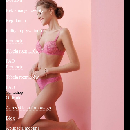
Dostawa
Reklamacje i zwroty
Regulamin
Polityka prywatności
Promocje
Tabela rozmiarów
FAQ
Promocje
Tabela rozmiarów
FAQ
Conteshop
O firmie
Adres sklepu firmowego
Blog
Aplikacja mobilna