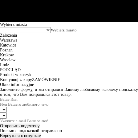
Puławska 15, 02-515 Warszawa: 30102034080000410205628799.
Godziny pracy: 8:00-16:00 od poniedziałku do piątku. Czas realizacji
zamówienia wynosi od 24h do 2 dni roboczych.
© 2026 EuroTrade Tex Sp. z o.o.
Wybierz miasta
Założenia
Warszawa
Katowice
Poznan
Krakow
Wroclaw
Lodz
PODGLĄD
Produkt w koszyku
Kontynuuj zakupy
ZAMÓWIENIE
Okno informacyjne
Заполните форму, и мы отправим Вашему любимому человеку подсказку
о том, что Вам понравился этот товар.
Отправить подсказку
Письмо с подсказкой отправлено
Вернуться к покупкам