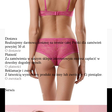
Nowe pytanie
Wyślij
Dostawa
Realizujemy darmową dostawę na terenie całej Polski dla zamówień
powyżej 50 zł.
O dostawie
Płatność
Za zamówienia w naszym sklepie internetowym możesz zapłacić w
dowolny dogodny sposób.
O płatności
Reklamacje i zwroty
Z łatwością wymienimy produkt na inny lub zwrócimy Ci pieniądze.
O zwrotach
Serwis
Jak złożyć zamówienie?
Płatność