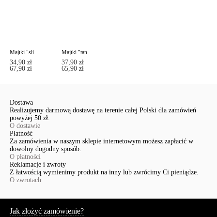
Majtki "slipy" MOSAIQUE RP4039
Majtki "tanga" MOSAIQUE RP6048
34,90 zł
37,90 zł
67,90 zł
65,90 zł
Dostawa
Realizujemy darmową dostawę na terenie całej Polski dla zamówień
powyżej 50 zł.
O dostawie
Płatność
Za zamówienia w naszym sklepie internetowym możesz zapłacić w
dowolny dogodny sposób.
O płatności
Reklamacje i zwroty
Z łatwością wymienimy produkt na inny lub zwrócimy Ci pieniądze.
O zwrotach
Serwis
Jak złożyć zamówienie?