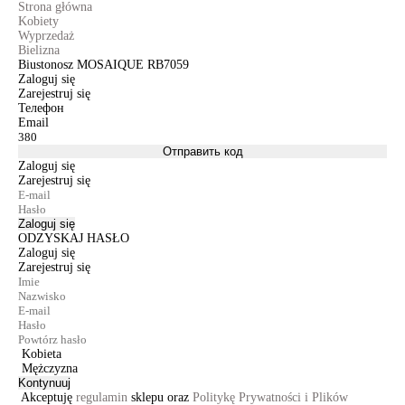
Strona główna
Kobiety
Wyprzedaż
Bielizna
Biustonosz MOSAIQUE RB7059
Zaloguj się
Zarejestruj się
Телефон
Email
Отправить код
Zaloguj się
Zarejestruj się
Zaloguj się
ODZYSKAJ HASŁO
Zaloguj się
Zarejestruj się
Kobieta
Mężczyzna
Kontynuuj
Akceptuję
regulamin
sklepu oraz
Politykę Prywatności i Plików