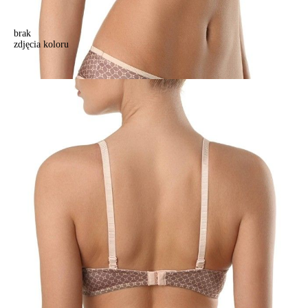
brak
zdjęcia koloru
Biustonosz MOSAIQUE RB7059, r.70A, blado-fioletowy print
Biustonosz MOSAIQUE RB7059, r.70A, blado-fioletowy print
143,90 zł
33%
95,90 zł
Kolory:
BRAK
ZDJĘCIA
Rozmiary:
Tabela rozmiarów
70A
70B
70C
75A
75B
75C
80A
80B
80C
85A
85B
Ilość:
-
+