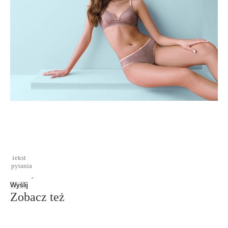
- tłoczona miseczka, bez fiszbin;
- elastyczne elementy w bocznych częściach biustonosza;
- ramiączka odpinane z tyłu.
SKU
1009010680350938
Skład
poliamid 60%; poliester 23%; elastan 17%
Udostępnij produkt
Podmiot odpowiedzialny
EuroTrade Tex Sp z o.o.
Św. Teresy 91
91-341, Łódź, Polska
+48 500-503-636
info@conteshop.pl
Ten produkt nie ma pytań Możesz zadać pytanie, klikając przycisk
poniżej
Zadaj pytanie
Nowe pytanie
Wyślij
Zobacz też