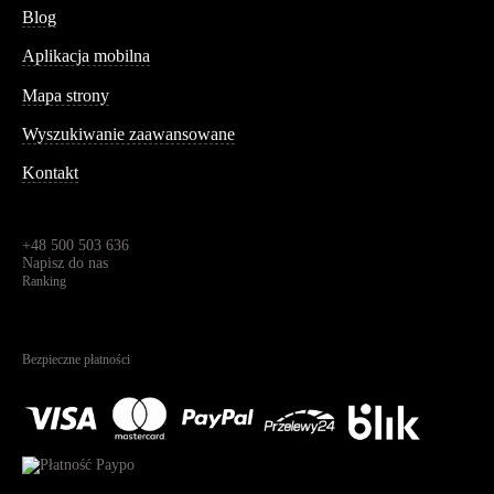
Blog
Aplikacja mobilna
Informacja
Mapa strony
Wyszukiwanie zaawansowane
Kontakt
Dane kontaktowe
Św. Teresy 91,
91-341, Łódź, Polska
+48 500 503 636
Napisz do nas
Ranking
4.95
Na podstawie
1825
recenzji
Bezpieczne płatności