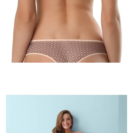
DODAJ DO KOSZYKA
Jak złożyć zamówienie
POWIADOM MNIE O DOSTĘPNOŚCI
ПОЛУЧИТЬ ПО EMAIL
Dostawa
Kurier,
darmowa od 99 zł
czas dostawy: 1-2 dni robocze
Paczkomaty InPost 24/7,
darmowa od 50 zł
czas dostawy: 1-2 dni robocze
Odbiór osobisty
w sklepie Conte (Łodz)
pn.- czw. 8:00 - 16:00, pt. 8:00 - 14:00
Opis produktu
Opinie
Pytania
O produkcie
Biustonosz MOSAIQUE wykonany z drukowanej tkaniny z graficznym
wzorem i jedwabistą powierzchnią. Lakoniczne wzory sprawiają, że
biustonosz jest uniwersalnym modelem do podstawowej garderoby.
Delikatne akcenty w postaci kokardek dodadzą Ci dodatkowego uroku.
Cechy modelu: