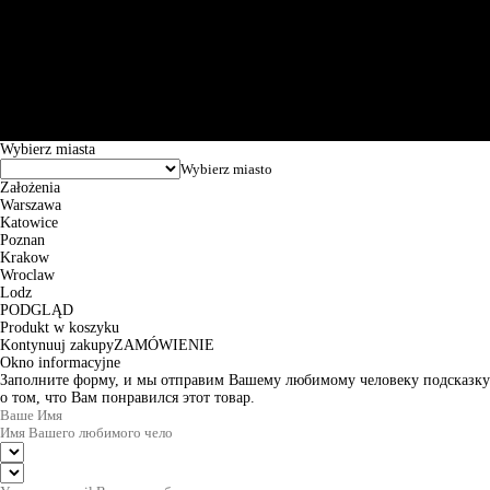
Św. Teresy 91, 91-341, Łódź, Poland, NIP 732-216-37-57, REGON
101144034, Powszechna Kasa Oszczędności Bank Polski SA, ul.
Puławska 15, 02-515 Warszawa: 30102034080000410205628799.
Godziny pracy: 8:00-16:00 od poniedziałku do piątku. Czas realizacji
zamówienia wynosi od 24h do 2 dni roboczych.
© 2026 EuroTrade Tex Sp. z o.o.
Wybierz miasta
Założenia
Warszawa
Katowice
Poznan
Krakow
Wroclaw
Lodz
PODGLĄD
Produkt w koszyku
Kontynuuj zakupy
ZAMÓWIENIE
Okno informacyjne
Заполните форму, и мы отправим Вашему любимому человеку подсказку
о том, что Вам понравился этот товар.