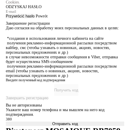
Cookies.
ODZYSKAJ HASŁO
Przywrócić hasło
Powrót
Завершение регистрации
Даю согласия на обработку моих персональных данных в целях:
*создания и использования личного кабинета на сайте
получения рекламно-информационной рассылки посредством
вайбер, смс (чтобы узнавать о новинках, акциях, новостях,
персональных предложениях и др.)
в случае невозможности отправки сообщения в Viber, отправка
будет осуществлена SMS-сообщением
получения рекламно-информационной рассылки посредством
email (чтобы узнавать о новинках, акциях, новостях,
персональных предложениях и др.)
Введите полученный код подтверждения
Получить код
Завершить регистрацию
Вы не авторизованы
Укажите ваш номер телефона и мы вышлем на него код
подтверждения.
Отправить код