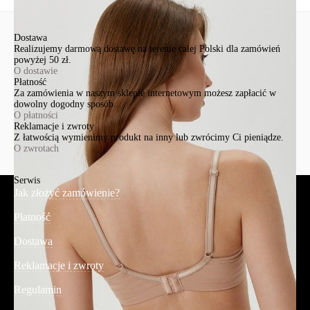
Dostawa
Realizujemy darmową dostawę na terenie całej Polski dla zamówień
powyżej 50 zł.
O dostawie
Płatność
Za zamówienia w naszym sklepie internetowym możesz zapłacić w
dowolny dogodny sposób.
O płatności
Reklamacje i zwroty
Z łatwością wymienimy produkt na inny lub zwrócimy Ci pieniądze.
O zwrotach
Serwis
Jak złożyć zamówienie?
Płatność
Dostawa
Reklamacje i zwroty
Regulamin