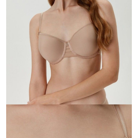
ПОЛУЧИТЬ ПО EMAIL
Dostawa
Kurier,
darmowa od 99 zł
czas dostawy: 1-2 dni robocze
Paczkomaty InPost 24/7,
darmowa od 50 zł
czas dostawy: 1-2 dni robocze
Odbiór osobisty
w sklepie Conte (Łodz)
pn.- czw. 8:00 - 16:00, pt. 8:00 - 14:00
Opis produktu
Opinie
Pytania
O produkcie
Biustonosz SPORT GLAM stworzony w kierunku „sportowego szyku”,
łączy sportowy styl tkaniny w paski z kobiecą miękkością linii
konstrukcyjnych.
Cechy modelu:
- tłoczone i lekkie miseczki typu spacer,
- oddychający i przewiewny,
- z fiszbinami,
- dodatkowy materiał na bokach konstrukcji.
SKU
1009010390380010
Skład
poliester 46%; poliamid 39%; elastan 15%
Udostępnij produkt
Podmiot odpowiedzialny
EuroTrade Tex Sp z o.o.