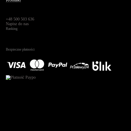
Dane kontaktowe
Św. Teresy 91,
91-341, Łódź, Polska
+48 500 503 636
Napisz do nas
Ranking
4.95
Na podstawie
1825
recenzji
Bezpieczne płatności