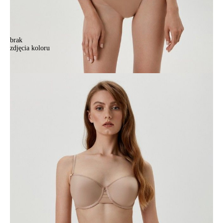
brak
zdjęcia koloru
Biustonosz CONTE ELEGANT SPORT GLAM RB4046, r.70D,
cielisty
Biustonosz CONTE ELEGANT SPORT GLAM RB4046, r.70D,
cielisty
181,90 zł
Kolory:
BRAK
ZDJĘCIA
BRAK
ZDJĘCIA
BRAK
ZDJĘCIA
BRAK
ZDJĘCIA
BRAK
ZDJĘCIA
Rozmiary:
Tabela rozmiarów
65D
65E
65F