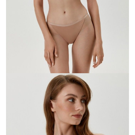
70D
70E
70F
75B
75C
75D
75E
75F
80A
80B
80C
80D
80E
85A
85B
85C
85D
Ilość:
-
+
DODAJ DO KOSZYKA
Jak złożyć zamówienie
POWIADOM MNIE O DOSTĘPNOŚCI