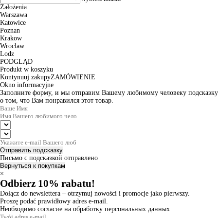
Założenia
Warszawa
Katowice
Poznan
Krakow
Wroclaw
Lodz
PODGLĄD
Produkt w koszyku
Kontynuuj zakupy
ZAMÓWIENIE
Okno informacyjne
Заполните форму, и мы отправим Вашему любимому человеку подсказку
о том, что Вам понравился этот товар.
Отправить подсказку
Письмо с подсказкой отправлено
Вернуться к покупкам
×
Odbierz 10% rabatu!
Dołącz do newslettera – otrzymuj nowości i promocje jako pierwszy.
Proszę podać prawidłowy adres e-mail.
Необходимо согласие на обработку персональных данных