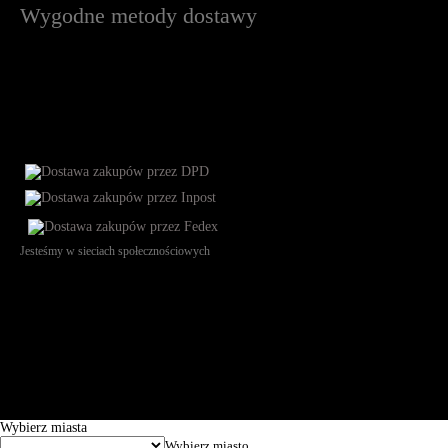
Wygodne metody dostawy
Jesteśmy w sieciach społecznościowych
Św. Teresy 91, 91-341, Łódź, Poland, NIP 732-216-37-57, REGON
101144034, Powszechna Kasa Oszczędności Bank Polski SA, ul.
Puławska 15, 02-515 Warszawa: 30102034080000410205628799.
Godziny pracy: 8:00-16:00 od poniedziałku do piątku. Czas realizacji
zamówienia wynosi od 24h do 2 dni roboczych.
© 2026 EuroTrade Tex Sp. z o.o.
Wybierz miasta