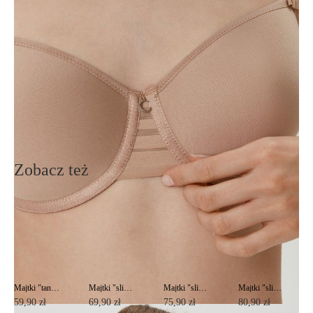
Św. Teresy 91
91-341, Łódź, Polska
+48 500-503-636
info@conteshop.pl
Ten produkt nie ma pytań Możesz zadać pytanie, klikając przycisk
poniżej
Zadaj pytanie
Nowe pytanie
Wyślij
Zobacz też
Majtki "tanga" SPORT GLAM RP6028
Majtki "slipy" SPORT GLAM RP3029
Majtki "slipy" SPORT GLAM RP3081
Majtki "slipy" SPORT GLAM RP2097
59,90 zł
69,90 zł
75,90 zł
80,90 zł