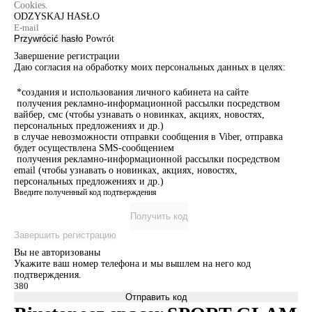
Cookies.
ODZYSKAJ HASŁO
Przywrócić hasło
Powrót
Завершение регистрации
Даю согласия на обработку моих персональных данных в целях:
*создания и использования личного кабинета на сайте
получения рекламно-информационной рассылки посредством
вайбер, смс (чтобы узнавать о новинках, акциях, новостях,
персональных предложениях и др.)
в случае невозможности отправки сообщения в Viber, отправка
будет осуществлена SMS-сообщением
получения рекламно-информационной рассылки посредством
email (чтобы узнавать о новинках, акциях, новостях,
персональных предложениях и др.)
Введите полученный код подтверждения
Получить код
Завершить регистрацию
Вы не авторизованы
Укажите ваш номер телефона и мы вышлем на него код
подтверждения.
Отправить код