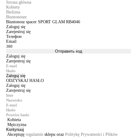
Strona główna
Kobiety
Bielizna
Biustonosze
Biustonosz spacer SPORT GLAM RB4046
Zaloguj się
Zarejestruj się
Телефон
Email
Отправить код
Zaloguj się
Zarejestruj się
Zaloguj się
ODZYSKAJ HASŁO
Zaloguj się
Zarejestruj się
Kobieta
Mężczyzna
Kontynuuj
Akceptuję
regulamin
sklepu oraz
Politykę Prywatności i Plików