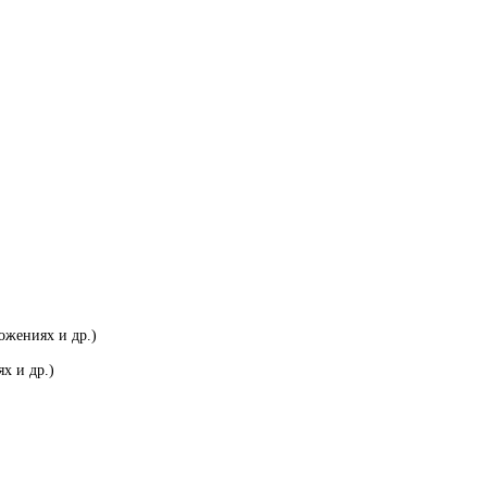
ожениях и др.)
х и др.)