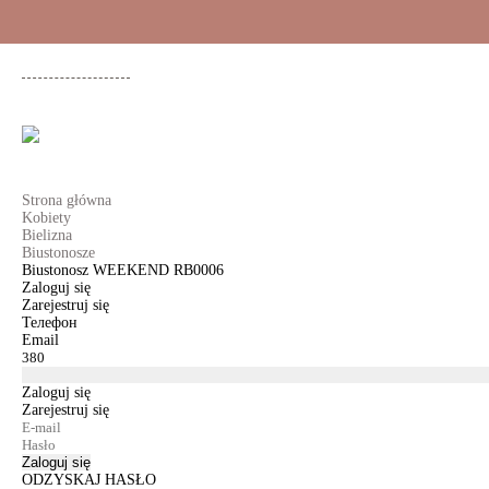
+48 500 503 636
KOBIETY
MĘŻCZYŹNI
DLA DZIEWCZYNEK
DL
Strona główna
Kobiety
Bielizna
Biustonosze
Biustonosz WEEKEND RB0006
Zaloguj się
Zarejestruj się
Телефон
Email
Zaloguj się
Zarejestruj się
Zaloguj się
ODZYSKAJ HASŁO