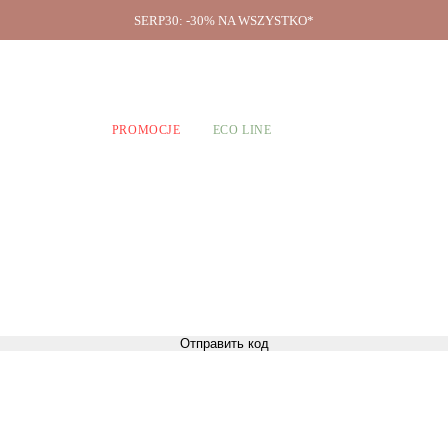
SERP30: -30% NA WSZYSTKO*
O firmie
A CHŁOPCÓW
PROMOCJE
ECO LINE
Отправить код