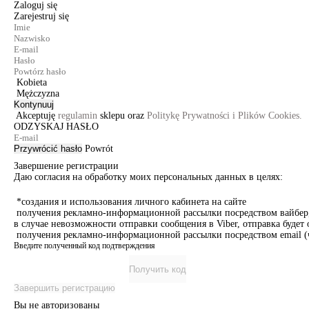
Zaloguj się
Zarejestruj się
Kobieta
Mężczyzna
Kontynuuj
Akceptuję
regulamin
sklepu oraz
Politykę Prywatności i Plików Cookies.
ODZYSKAJ HASŁO
Przywrócić hasło
Powrót
Завершение регистрации
Даю согласия на обработку моих персональных данных в целях:
*создания и использования личного кабинета на сайте
получения рекламно-информационной рассылки посредством вайбер, 
в случае невозможности отправки сообщения в Viber, отправка буде
получения рекламно-информационной рассылки посредством email (ч
Введите полученный код подтверждения
Получить код
Завершить регистрацию
Вы не авторизованы