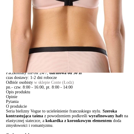
-
+
DODAJ DO KOSZYKA
Jak złożyć zamówienie
POWIADOM MNIE O DOSTĘPNOŚCI
ПОЛУЧИТЬ ПО EMAIL
Dostawa
Kurier,
darmowa od 99 zł
czas dostawy: 1-2 dni robocze
Paczkomaty InPost 24/7,
darmowa od 50 zł
czas dostawy: 1-2 dni robocze
Odbiór osobisty
w sklepie Conte (Łodz)
pn.- czw. 8:00 - 16:00, pt. 8:00 - 14:00
Opis produktu
Opinie
Pytania
O produkcie
Seria bielizny Vogue to ucieleśnienie francuskiego stylu.
Szeroka
kontrastująca taśma
z powodzeniem podkreśli
wyrafinowany haft
na
elastycznej siateczce, a
kokardka z koronkowym elementem
doda
zmysłowości i romantyzmu.