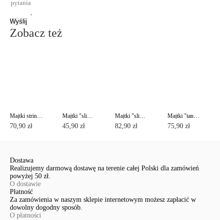
Wyślij
Zobacz też
Majtki stringi z niskim stanem Taboo TP6096
Majtki "slipy" DAY BY DAY RP1084
Majtki "slipy" ze średnim stanem Vogue TP3075
Majtki "tanga" ze niskim stanem Vogue TP6046
70,90 zł
45,90 zł
82,90 zł
75,90 zł
Dostawa
Realizujemy darmową dostawę na terenie całej Polski dla zamówień
powyżej 50 zł.
O dostawie
Płatność
Za zamówienia w naszym sklepie internetowym możesz zapłacić w
dowolny dogodny sposób.
O płatności