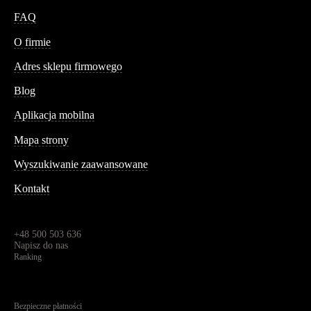
FAQ
Conteshop
O firmie
Adres sklepu firmowego
Blog
Aplikacja mobilna
Informacja
Mapa strony
Wyszukiwanie zaawansowane
Kontakt
Dane kontaktowe
Św. Teresy 91,
91-341, Łódź, Polska
+48 500 503 636
Napisz do nas
Ranking
4.95
Na podstawie
1825
recenzji
Bezpieczne płatności