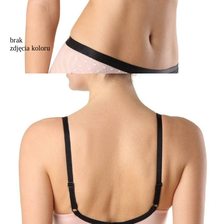
brak
zdjęcia koloru
Biustonosz CE VOGUE TB5091, r.70E, kamea
Biustonosz CE VOGUE TB5091, r.70E, kamea
155,90 zł
Kolory:
BRAK
ZDJĘCIA
Rozmiary:
Tabela rozmiarów
70E
75B
75C
75D
75E
80B
80C
80D
80E
85B
85C
85D
Ilość: