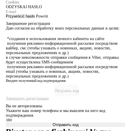
Cookies.
ODZYSKAJ HASŁO
Przywrócić hasło
Powrót
Завершение регистрации
Даю согласия на обработку моих персональных данных в целях:
*создания и использования личного кабинета на сайте
получения рекламно-информационной рассылки посредством
вайбер, смс (чтобы узнавать о новинках, акциях, новостях,
персональных предложениях и др.)
в случае невозможности отправки сообщения в Viber, отправка
будет осуществлена SMS-сообщением
получения рекламно-информационной рассылки посредством
email (чтобы узнавать о новинках, акциях, новостях,
персональных предложениях и др.)
Введите полученный код подтверждения
Получить код
Завершить регистрацию
Вы не авторизованы
Укажите ваш номер телефона и мы вышлем на него код
подтверждения.
Отправить код