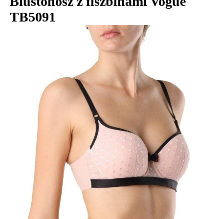
Biustonosz z fiszbinami Vogue
TB5091