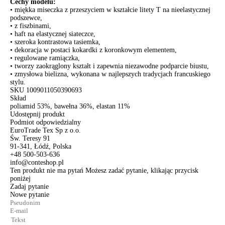
Cechy modelu:
• miękka miseczka z przeszyciem w kształcie litety T na nieelastycznej
podszewce,
• z fiszbinami,
• haft na elastycznej siateczce,
• szeroka kontrastowa tasiemka,
• dekoracja w postaci kokardki z koronkowym elementem,
• regulowane ramiączka,
• tworzy zaokrąglony kształt i zapewnia niezawodne podparcie biustu,
• zmysłowa bielizna, wykonana w najlepszych tradycjach francuskiego
stylu.
SKU
1009011050390693
Skład
poliamid 53%, bawełna 36%, elastan 11%
Udostępnij produkt
Podmiot odpowiedzialny
EuroTrade Tex Sp z o.o.
Św. Teresy 91
91-341, Łódź, Polska
+48 500-503-636
info@conteshop.pl
Ten produkt nie ma pytań Możesz zadać pytanie, klikając przycisk
poniżej
Zadaj pytanie
Nowe pytanie