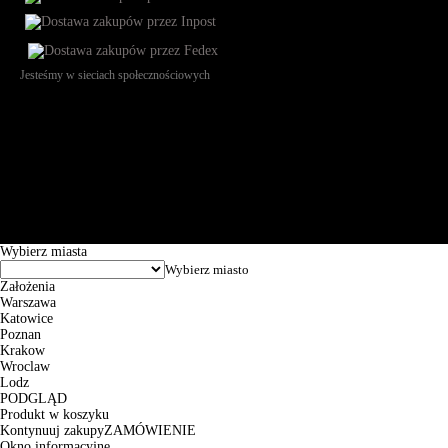
Jesteśmy w sieciach społecznościowych
Św. Teresy 91, 91-341, Łódź, Poland, NIP 732-216-37-57, REGON
101144034, Powszechna Kasa Oszczędności Bank Polski SA, ul.
Puławska 15, 02-515 Warszawa: 30102034080000410205628799.
Godziny pracy: 8:00-16:00 od poniedziałku do piątku. Czas realizacji
zamówienia wynosi od 24h do 2 dni roboczych.
© 2026 EuroTrade Tex Sp. z o.o.
Wybierz miasta
Założenia
Warszawa
Katowice
Poznan
Krakow
Wroclaw
Lodz
PODGLĄD
Produkt w koszyku
Kontynuuj zakupy
ZAMÓWIENIE
Okno informacyjne