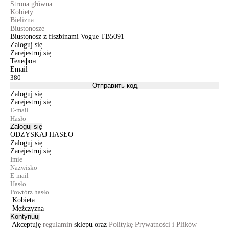
Strona główna
Kobiety
Bielizna
Biustonosze
Biustonosz z fiszbinami Vogue TB5091
Zaloguj się
Zarejestruj się
Телефон
Email
Отправить код
Zaloguj się
Zarejestruj się
Zaloguj się
ODZYSKAJ HASŁO
Zaloguj się
Zarejestruj się
Kobieta
Mężczyzna
Kontynuuj
Akceptuję
regulamin
sklepu oraz
Politykę Prywatności i Plików