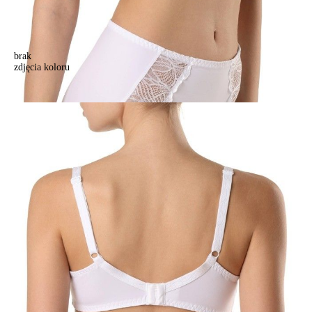
brak
zdjęcia koloru
Biustonosz CE AURA RB6098, r.75D, biały
Biustonosz CE AURA RB6098, r.75D, biały
118,90 zł
Kolory:
BRAK
ZDJĘCIA
BRAK
ZDJĘCIA
BRAK
ZDJĘCIA
BRAK
ZDJĘCIA
BRAK
ZDJĘCIA
BRAK
ZDJĘCIA
BRAK
ZDJĘCIA
Rozmiary:
Tabela rozmiarów
75D