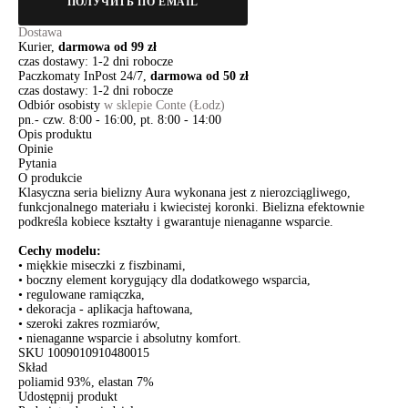
ПОЛУЧИТЬ ПО EMAIL
Dostawa
Kurier,
darmowa od 99 zł
czas dostawy: 1-2 dni robocze
Paczkomaty InPost 24/7,
darmowa od 50 zł
czas dostawy: 1-2 dni robocze
Odbiór osobisty
w sklepie Conte (Łodz)
pn.- czw. 8:00 - 16:00, pt. 8:00 - 14:00
Opis produktu
Opinie
Pytania
O produkcie
Klasyczna seria bielizny Aura wykonana jest z nierozciągliwego,
funkcjonalnego materiału i kwiecistej koronki. Bielizna efektownie
podkreśla kobiece kształty i gwarantuje nienaganne wsparcie.
Cechy modelu:
• miękkie miseczki z fiszbinami,
• boczny element korygujący dla dodatkowego wsparcia,
• regulowane ramiączka,
• dekoracja - aplikacja haftowana,
• szeroki zakres rozmiarów,
• nienaganne wsparcie i absolutny komfort.
SKU
1009010910480015
Skład
poliamid 93%, elastan 7%
Udostępnij produkt