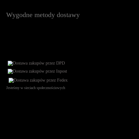
Wygodne metody dostawy
Jesteśmy w sieciach społecznościowych
Św. Teresy 91, 91-341, Łódź, Poland, NIP 732-216-37-57, REGON
101144034, Powszechna Kasa Oszczędności Bank Polski SA, ul.
Puławska 15, 02-515 Warszawa: 30102034080000410205628799.
Godziny pracy: 8:00-16:00 od poniedziałku do piątku. Czas realizacji
zamówienia wynosi od 24h do 2 dni roboczych.
© 2026 EuroTrade Tex Sp. z o.o.