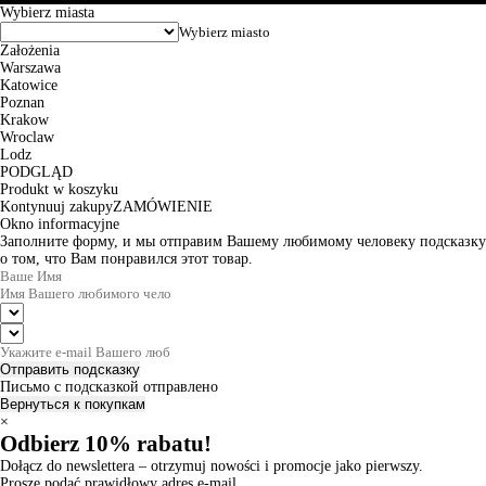
Wybierz miasta
Założenia
Warszawa
Katowice
Poznan
Krakow
Wroclaw
Lodz
PODGLĄD
Produkt w koszyku
Kontynuuj zakupy
ZAMÓWIENIE
Okno informacyjne
Заполните форму, и мы отправим Вашему любимому человеку подсказку
о том, что Вам понравился этот товар.
Отправить подсказку
Письмо с подсказкой отправлено
Вернуться к покупкам
×
Odbierz 10% rabatu!
Dołącz do newslettera – otrzymuj nowości i promocje jako pierwszy.
Proszę podać prawidłowy adres e-mail.