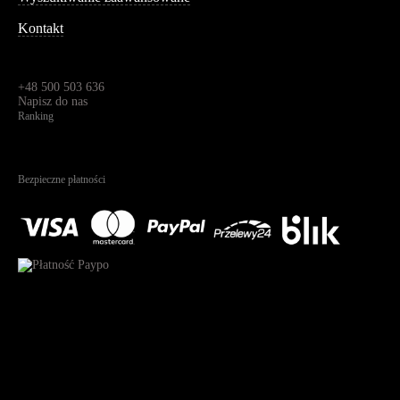
Kontakt
Dane kontaktowe
Św. Teresy 91,
91-341, Łódź, Polska
+48 500 503 636
Napisz do nas
Ranking
4.95
Na podstawie
1823
recenzji
Bezpieczne płatności