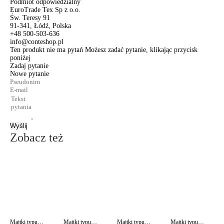
Podmiot odpowiedzialny
EuroTrade Tex Sp z o.o.
Św. Teresy 91
91-341, Łódź, Polska
+48 500-503-636
info@conteshop.pl
Ten produkt nie ma pytań Możesz zadać pytanie, klikając przycisk
poniżej
Zadaj pytanie
Nowe pytanie
Wyślij
Zobacz też
Majtki typu "figi" ze średnim stanem AURA RP3080
Majtki typu "figi" ze średnim stanem AURA RP3080
Majtki typu "figi" ze średnim stanem AURA RP3080
Majtki typu "figi" ze średnim stanem AURA RP3080