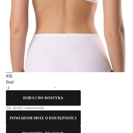
75E
75F
80C
80D
80E
80F
85C
85D
85E
85F
90C
90D
90E
90F
95C
95D
95E
Ilość:
-
+
DODAJ DO KOSZYKA
Jak złożyć zamówienie
POWIADOM MNIE O DOSTĘPNOŚCI