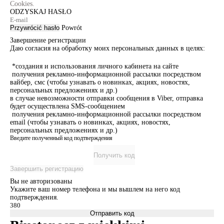
Cookies.
ODZYSKAJ HASŁO
Przywrócić hasło
Powrót
Завершение регистрации
Даю согласия на обработку моих персональных данных в целях:
*создания и использования личного кабинета на сайте
получения рекламно-информационной рассылки посредством
вайбер, смс (чтобы узнавать о новинках, акциях, новостях,
персональных предложениях и др.)
в случае невозможности отправки сообщения в Viber, отправка
будет осуществлена SMS-сообщением
получения рекламно-информационной рассылки посредством
email (чтобы узнавать о новинках, акциях, новостях,
персональных предложениях и др.)
Введите полученный код подтверждения
Получить код
Завершить регистрацию
Вы не авторизованы
Укажите ваш номер телефона и мы вышлем на него код
подтверждения.
Отправить код