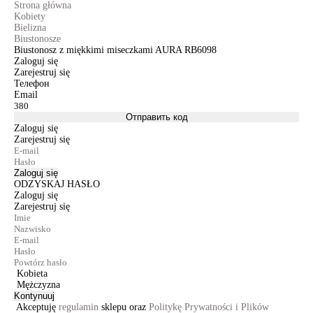
Strona główna
Kobiety
Bielizna
Biustonosze
Biustonosz z miękkimi miseczkami AURA RB6098
Zaloguj się
Zarejestruj się
Телефон
Email
Отправить код
Zaloguj się
Zarejestruj się
Zaloguj się
ODZYSKAJ HASŁO
Zaloguj się
Zarejestruj się
Kobieta
Mężczyzna
Kontynuuj
Akceptuję
regulamin
sklepu oraz
Politykę Prywatności i Plików