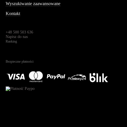
Wyszukiwanie zaawansowane
Kontakt
Dane kontaktowe
Św. Teresy 91,
91-341, Łódź, Polska
+48 500 503 636
Napisz do nas
Ranking
4.95
Na podstawie
1826
recenzji
Bezpieczne płatności