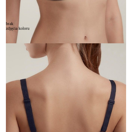
brak
zdjęcia koloru
Бюстгальтер CE AURA RB6098, р.75D, океан
Бюстгальтер CE AURA RB6098, р.75D, океан
118,90 zł
Kolory:
BRAK
ZDJĘCIA
BRAK
ZDJĘCIA
BRAK
ZDJĘCIA
BRAK
ZDJĘCIA
BRAK
ZDJĘCIA
BRAK
ZDJĘCIA
BRAK
ZDJĘCIA
Rozmiary:
Tabela rozmiarów
75D