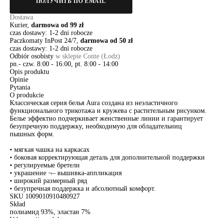
ПОЛУЧИТЬ ПО EMAIL
Dostawa
Kurier,
darmowa od 99 zł
czas dostawy: 1-2 dni robocze
Paczkomaty InPost 24/7,
darmowa od 50 zł
czas dostawy: 1-2 dni robocze
Odbiór osobisty
w sklepie Conte (Łodz)
pn.- czw. 8:00 - 16:00, pt. 8:00 - 14:00
Opis produktu
Opinie
Pytania
O produkcie
Классическая серия белья Aura создана из неэластичного
функционального трикотажа и кружева с растительным рисунком.
Белье эффектно подчеркивает женственные линии и гарантирует
безупречную поддержку, необходимую для обладательниц
пышных форм.
• мягкая чашка на каркасах
• боковая корректирующая деталь для дополнительной поддержки
• регулируемые бретели
• украшение ¬– вышивка-аппликация
• широкий размерный ряд
• безупречная поддержка и абсолютный комфорт.
SKU
1009010910480927
Skład
полиамид 93%, эластан 7%