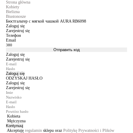
Strona główna
Kobiety
Bielizna
Biustonosze
Бюстгальтер с мягкой чашкой AURA RB6098
Zaloguj się
Zarejestruj się
Телефон
Email
Отправить код
Zaloguj się
Zarejestruj się
Zaloguj się
ODZYSKAJ HASŁO
Zaloguj się
Zarejestruj się
Kobieta
Mężczyzna
Kontynuuj
Akceptuję
regulamin
sklepu oraz
Politykę Prywatności i Plików