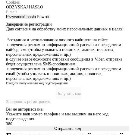
Cookies.
ODZYSKAJ HASŁO
Przywrócić hasło
Powrót
Завершение регистрации
Даю согласия на обработку моих персональных данных в целях:
*создания и использования личного кабинета на сайте
получения рекламно-информационной рассылки посредством
вайбер, смс (чтобы узнавать о новинках, акциях, новостях,
персональных предложениях и др.)
в случае невозможности отправки сообщения в Viber, отправка
будет осуществлена SMS-сообщением
получения рекламно-информационной рассылки посредством
email (чтобы узнавать о новинках, акциях, новостях,
персональных предложениях и др.)
Введите полученный код подтверждения
Получить код
Завершить регистрацию
Вы не авторизованы
Укажите ваш номер телефона и мы вышлем на него код
подтверждения.
Отправить код