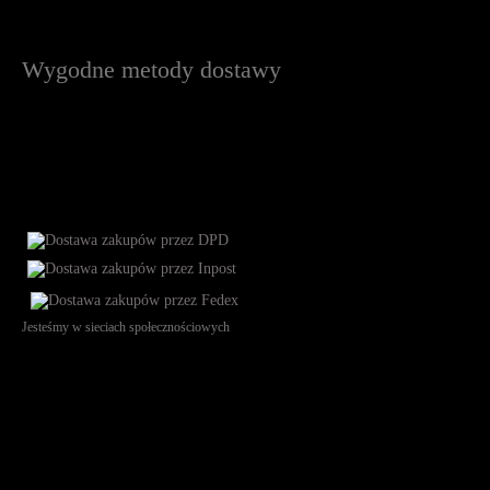
Wygodne metody dostawy
Jesteśmy w sieciach społecznościowych
Św. Teresy 91, 91-341, Łódź, Poland, NIP 732-216-37-57, REGON
101144034, Powszechna Kasa Oszczędności Bank Polski SA, ul.
Puławska 15, 02-515 Warszawa: 30102034080000410205628799.
Godziny pracy: 8:00-16:00 od poniedziałku do piątku. Czas realizacji
zamówienia wynosi od 24h do 2 dni roboczych.