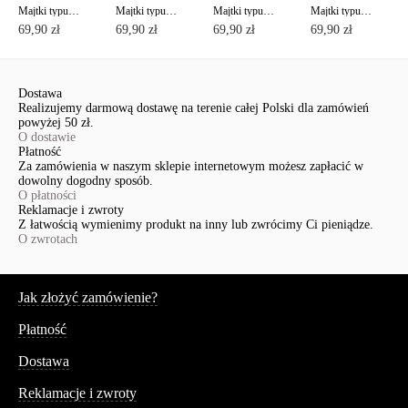
Majtki typu "figi" ze średnim stanem AURA RP3080
Majtki typu "figi" ze średnim stanem AURA RP3080
Majtki typu "figi" ze średnim stanem AURA RP3080
Majtki typu "figi" ze średnim stanem AURA RP3080
69,90 zł
69,90 zł
69,90 zł
69,90 zł
Dostawa
Realizujemy darmową dostawę na terenie całej Polski dla zamówień
powyżej 50 zł.
O dostawie
Płatność
Za zamówienia w naszym sklepie internetowym możesz zapłacić w
dowolny dogodny sposób.
O płatności
Reklamacje i zwroty
Z łatwością wymienimy produkt na inny lub zwrócimy Ci pieniądze.
O zwrotach
Serwis
Jak złożyć zamówienie?
Płatność
Dostawa
Reklamacje i zwroty