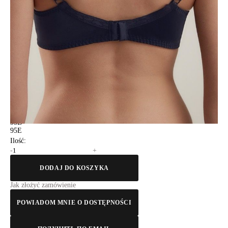
75E
75F
80C
80D
80E
80F
85C
85D
85E
85F
90C
90D
90E
90F
95C
95D
95E
Ilość:
-
+
DODAJ DO KOSZYKA
Jak złożyć zamówienie
POWIADOM MNIE O DOSTĘPNOŚCI