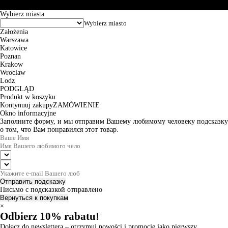
© 2026 EuroTrade Tex Sp. z o.o.
Wybierz miasta
Założenia
Warszawa
Katowice
Poznan
Krakow
Wroclaw
Lodz
PODGLĄD
Produkt w koszyku
Kontynuuj zakupy
ZAMÓWIENIE
Okno informacyjne
Заполните форму, и мы отправим Вашему любимому человеку подсказку
о том, что Вам понравился этот товар.
Отправить подсказку
Письмо с подсказкой отправлено
Вернуться к покупкам
×
Odbierz 10% rabatu!
Dołącz do newslettera – otrzymuj nowości i promocje jako pierwszy.