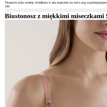
Укажите ваш номер телефона и мы вышлем на него код подтверждени
Biustonosz z miękkimi miseczk