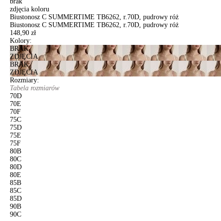
brak
zdjęcia koloru
Biustonosz C SUMMERTIME TB6262, r.70D, pudrowy róż
Biustonosz C SUMMERTIME TB6262, r.70D, pudrowy róż
148,90 zł
Kolory:
BRAK
ZDJĘCIA
BRAK
ZDJĘCIA
Rozmiary:
Tabela rozmiarów
70D
70E
70F
75C
75D
75E
75F
80B
80C
80D
80E
85B
85C
85D
90B
90C