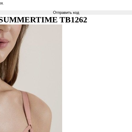
я.
Отправить код
ami SUMMERTIME TB1262