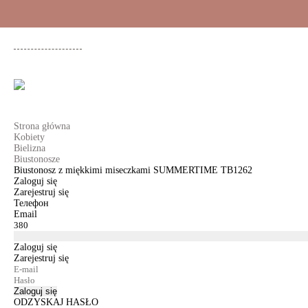
+48 500 503 636
KOBIETY
MĘŻCZYŹNI
DLA DZIEWCZYNEK
DL
Strona główna
Kobiety
Bielizna
Biustonosze
Biustonosz z miękkimi miseczkami SUMMERTIME TB1262
Zaloguj się
Zarejestruj się
Телефон
Email
Zaloguj się
Zarejestruj się
Zaloguj się
ODZYSKAJ HASŁO