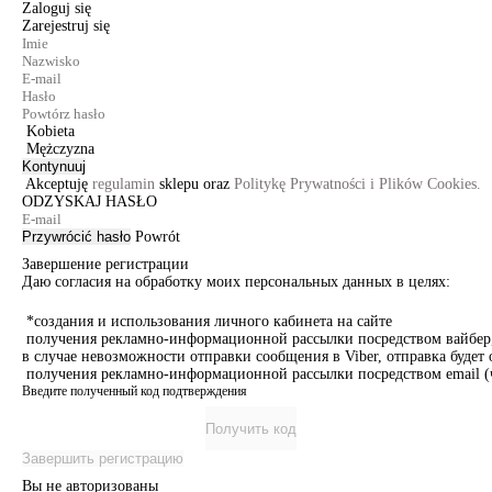
Zaloguj się
Zarejestruj się
Kobieta
Mężczyzna
Kontynuuj
Akceptuję
regulamin
sklepu oraz
Politykę Prywatności i Plików Cookies.
ODZYSKAJ HASŁO
Przywrócić hasło
Powrót
Завершение регистрации
Даю согласия на обработку моих персональных данных в целях:
*создания и использования личного кабинета на сайте
получения рекламно-информационной рассылки посредством вайбер, 
в случае невозможности отправки сообщения в Viber, отправка буде
получения рекламно-информационной рассылки посредством email (ч
Введите полученный код подтверждения
Получить код
Завершить регистрацию
Вы не авторизованы