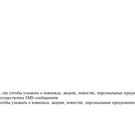
смс (чтобы узнавать о новинках, акциях, новостях, персональных предл
т осуществлена SMS-сообщением
тобы узнавать о новинках, акциях, новостях, персональных предложения