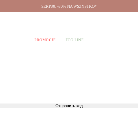
SERP30: -30% NA WSZYSTKO*
O firmie
A CHŁOPCÓW
PROMOCJE
ECO LINE
Отправить код