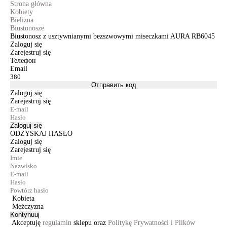
Strona główna
Kobiety
Bielizna
Biustonosze
Biustonosz z usztywnianymi bezszwowymi miseczkami AURA RB6045
Zaloguj się
Zarejestruj się
Телефон
Email
Отправить код
Zaloguj się
Zarejestruj się
Zaloguj się
ODZYSKAJ HASŁO
Zaloguj się
Zarejestruj się
Kobieta
Mężczyzna
Kontynuuj
Akceptuję
regulamin
sklepu oraz
Politykę Prywatności i Plików