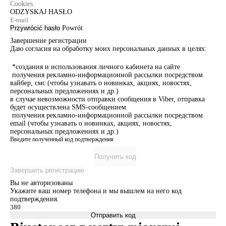
Cookies.
ODZYSKAJ HASŁO
Przywrócić hasło
Powrót
Завершение регистрации
Даю согласия на обработку моих персональных данных в целях:
*создания и использования личного кабинета на сайте
получения рекламно-информационной рассылки посредством
вайбер, смс (чтобы узнавать о новинках, акциях, новостях,
персональных предложениях и др.)
в случае невозможности отправки сообщения в Viber, отправка
будет осуществлена SMS-сообщением
получения рекламно-информационной рассылки посредством
email (чтобы узнавать о новинках, акциях, новостях,
персональных предложениях и др.)
Введите полученный код подтверждения
Получить код
Завершить регистрацию
Вы не авторизованы
Укажите ваш номер телефона и мы вышлем на него код
подтверждения.
Отправить код