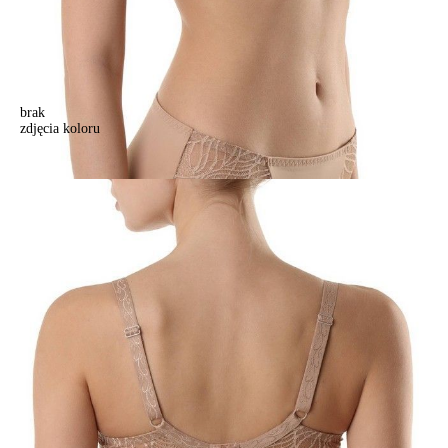
brak
zdjęcia koloru
Biustonosz CONTE ELEGANT AURA RB6045, r.70D, beżowy
Biustonosz CONTE ELEGANT AURA RB6045, r.70D, beżowy
146,90 zł
Kolory:
BRAK
ZDJĘCIA
BRAK
ZDJĘCIA
BRAK
ZDJĘCIA
BRAK
ZDJĘCIA
BRAK
ZDJĘCIA
Rozmiary:
Tabela rozmiarów
70D
70E
70F