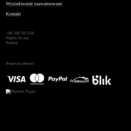
Wyszukiwanie zaawansowane
Kontakt
Dane kontaktowe
Św. Teresy 91,
91-341, Łódź, Polska
+48 500 503 636
Napisz do nas
Ranking
4.95
Na podstawie
1823
recenzji
Bezpieczne płatności