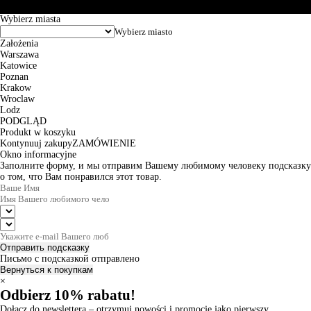
© 2026 EuroTrade Tex Sp. z o.o.
Wybierz miasta
Założenia
Warszawa
Katowice
Poznan
Krakow
Wroclaw
Lodz
PODGLĄD
Produkt w koszyku
Kontynuuj zakupy
ZAMÓWIENIE
Okno informacyjne
Заполните форму, и мы отправим Вашему любимому человеку подсказку
о том, что Вам понравился этот товар.
Отправить подсказку
Письмо с подсказкой отправлено
Вернуться к покупкам
×
Odbierz 10% rabatu!
Dołącz do newslettera – otrzymuj nowości i promocje jako pierwszy.