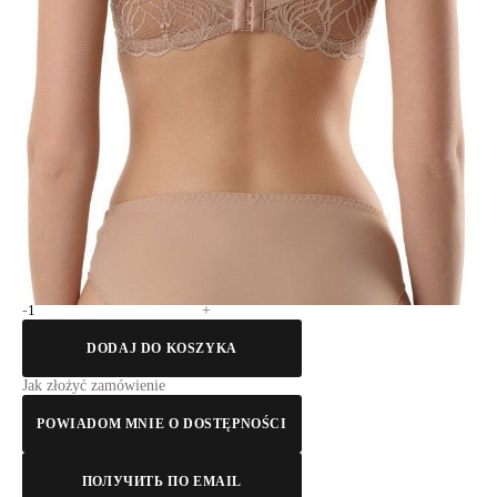
75C
75D
75E
75F
80B
80C
80D
80E
80F
85B
85C
85D
85E
90B
90C
90D
Ilość:
-
+
DODAJ DO KOSZYKA
Jak złożyć zamówienie
POWIADOM MNIE O DOSTĘPNOŚCI
ПОЛУЧИТЬ ПО EMAIL