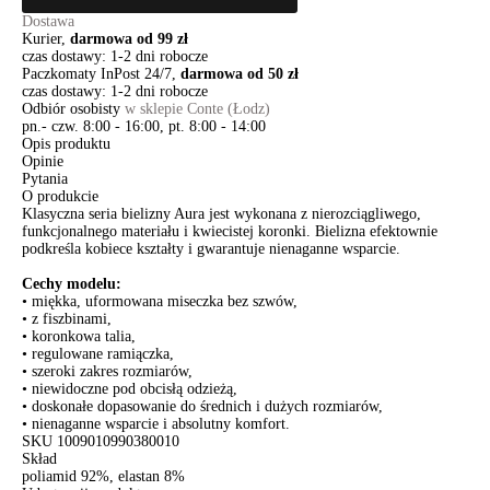
Dostawa
Kurier,
darmowa od 99 zł
czas dostawy: 1-2 dni robocze
Paczkomaty InPost 24/7,
darmowa od 50 zł
czas dostawy: 1-2 dni robocze
Odbiór osobisty
w sklepie Conte (Łodz)
pn.- czw. 8:00 - 16:00, pt. 8:00 - 14:00
Opis produktu
Opinie
Pytania
O produkcie
Klasyczna seria bielizny Aura jest wykonana z nierozciągliwego,
funkcjonalnego materiału i kwiecistej koronki. Bielizna efektownie
podkreśla kobiece kształty i gwarantuje nienaganne wsparcie.
Cechy modelu:
• miękka, uformowana miseczka bez szwów,
• z fiszbinami,
• koronkowa talia,
• regulowane ramiączka,
• szeroki zakres rozmiarów,
• niewidoczne pod obcisłą odzieżą,
• doskonałe dopasowanie do średnich i dużych rozmiarów,
• nienaganne wsparcie i absolutny komfort.
SKU
1009010990380010
Skład
poliamid 92%, elastan 8%