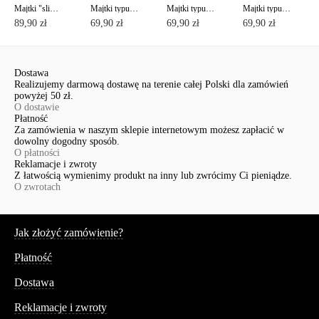
Majtki "slipy" z wysokim stanem SUPREMA RP2078
Majtki typu "figi" ze średnim stanem AURA RP3080
Majtki typu "figi" ze średnim stanem AURA RP2079
Majtki typu "figi" ze średnim stanem AURA RP2079
89,90 zł
69,90 zł
69,90 zł
69,90 zł
Dostawa
Realizujemy darmową dostawę na terenie całej Polski dla zamówień
powyżej 50 zł.
O dostawie
Płatność
Za zamówienia w naszym sklepie internetowym możesz zapłacić w
dowolny dogodny sposób.
O płatności
Reklamacje i zwroty
Z łatwością wymienimy produkt na inny lub zwrócimy Ci pieniądze.
O zwrotach
Serwis
Jak złożyć zamówienie?
Płatność
Dostawa
Reklamacje i zwroty