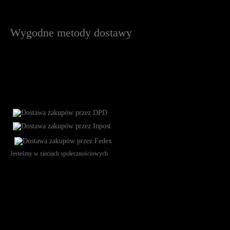
Wygodne metody dostawy
Jesteśmy w sieciach społecznościowych
Św. Teresy 91, 91-341, Łódź, Poland, NIP 732-216-37-57, REGON
101144034, Powszechna Kasa Oszczędności Bank Polski SA, ul.
Puławska 15, 02-515 Warszawa: 30102034080000410205628799.
Godziny pracy: 8:00-16:00 od poniedziałku do piątku. Czas realizacji
zamówienia wynosi od 24h do 2 dni roboczych.