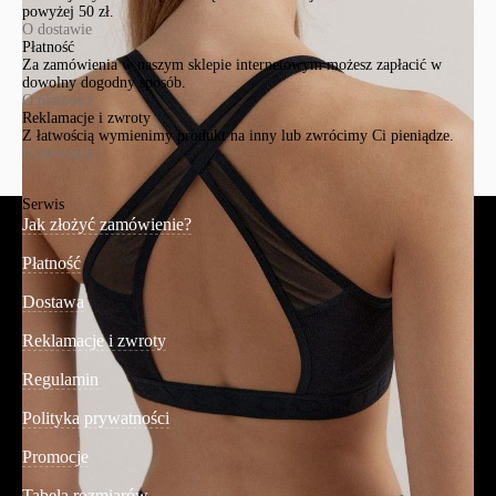
powyżej 50 zł.
O dostawie
Płatność
Za zamówienia w naszym sklepie internetowym możesz zapłacić w
dowolny dogodny sposób.
O płatności
Reklamacje i zwroty
Z łatwością wymienimy produkt na inny lub zwrócimy Ci pieniądze.
O zwrotach
Serwis
Jak złożyć zamówienie?
Płatność
Dostawa
Reklamacje i zwroty
Regulamin
Polityka prywatności
Promocje
Tabela rozmiarów