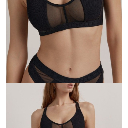
Jak złożyć zamówienie
POWIADOM MNIE O DOSTĘPNOŚCI
ПОЛУЧИТЬ ПО EMAIL
Dostawa
Kurier,
darmowa od 99 zł
czas dostawy: 1-2 dni robocze
Paczkomaty InPost 24/7,
darmowa od 50 zł
czas dostawy: 1-2 dni robocze
Odbiór osobisty
w sklepie Conte (Łodz)
pn.- czw. 8:00 - 16:00, pt. 8:00 - 14:00
Opis produktu
Opinie
Pytania
O produkcie
Bustier wykonany z prążkowanej bawełny i elastycznej siateczki
zapewnia maksymalną swobodę ruchów, wygodę i pewność siebie.
Cechy modelu:
• bez fiszbin,
• miękkie miseczki z bawełny, prążkowane;
• wygodne, elastyczne wstawki z siateczki;
• szerokie, nieregulowane ramiączka z gumką;