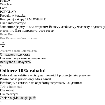
Krakow
Wroclaw
Lodz
PODGLĄD
Produkt w koszyku
Kontynuuj zakupy
ZAMÓWIENIE
Okno informacyjne
Заполните форму, и мы отправим Вашему любимому человеку подсказку
о том, что Вам понравился этот товар.
Отправить подсказку
Письмо с подсказкой отправлено
Вернуться к покупкам
×
Odbierz 10% rabatu!
Dołącz do newslettera – otrzymuj nowości i promocje jako pierwszy.
Proszę podać prawidłowy adres e-mail.
Необходимо согласие на обработку персональных данных
Dla kobiet
Dla mężczyzn
Zapisz się
Nie, dziękuję 😔
×