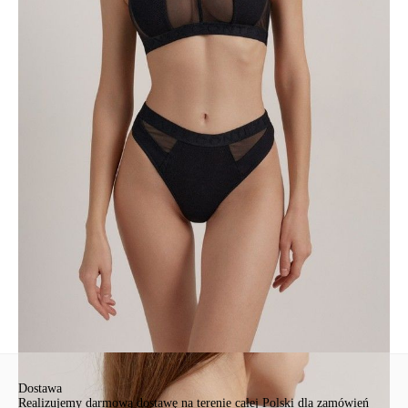
• u dołu szeroka gumka z logo marki,
• zachowanie kształtu i koloru po wielokrotnych praniach przy
zastosowaniu się do zaleceń pielęgnacyjnych,
• efektowna i wygodna bielizna.
SKU
1008021020070588
Skład
bawełna 59%, poliamid 31%, elastan 10%
Udostępnij produkt
Podmiot odpowiedzialny
EuroTrade Tex Sp z o.o.
Św. Teresy 91
91-341, Łódź, Polska
+48 500-503-636
info@conteshop.pl
Ten produkt nie ma pytań Możesz zadać pytanie, klikając przycisk
poniżej
Zadaj pytanie
Nowe pytanie
Wyślij
Dostawa
Realizujemy darmową dostawę na terenie całej Polski dla zamówień