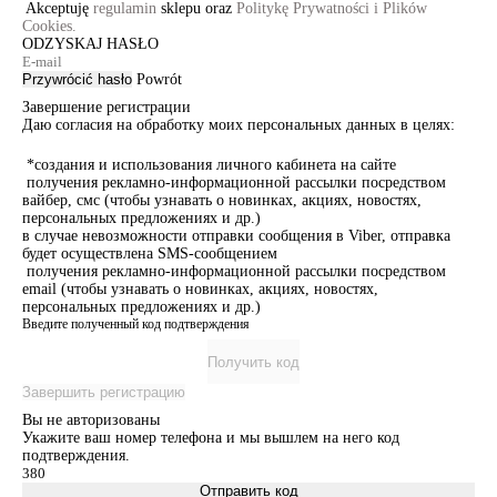
Akceptuję
regulamin
sklepu oraz
Politykę Prywatności i Plików
Cookies.
ODZYSKAJ HASŁO
Przywrócić hasło
Powrót
Завершение регистрации
Даю согласия на обработку моих персональных данных в целях:
*создания и использования личного кабинета на сайте
получения рекламно-информационной рассылки посредством
вайбер, смс (чтобы узнавать о новинках, акциях, новостях,
персональных предложениях и др.)
в случае невозможности отправки сообщения в Viber, отправка
будет осуществлена SMS-сообщением
получения рекламно-информационной рассылки посредством
email (чтобы узнавать о новинках, акциях, новостях,
персональных предложениях и др.)
Введите полученный код подтверждения
Получить код
Завершить регистрацию
Вы не авторизованы
Укажите ваш номер телефона и мы вышлем на него код
подтверждения.
Отправить код