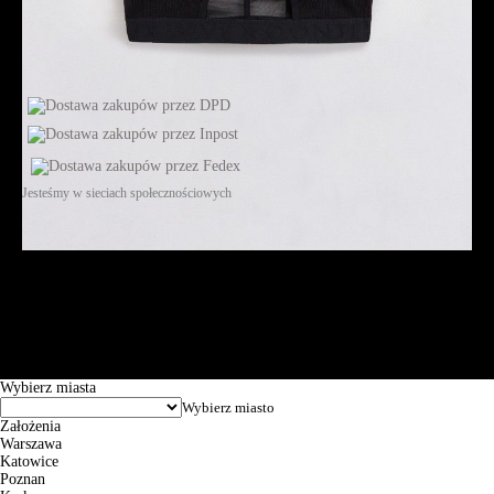
Jesteśmy w sieciach społecznościowych
Św. Teresy 91, 91-341, Łódź, Poland, NIP 732-216-37-57, REGON
101144034, Powszechna Kasa Oszczędności Bank Polski SA, ul.
Puławska 15, 02-515 Warszawa: 30102034080000410205628799.
Godziny pracy: 8:00-16:00 od poniedziałku do piątku. Czas realizacji
zamówienia wynosi od 24h do 2 dni roboczych.
© 2026 EuroTrade Tex Sp. z o.o.
Wybierz miasta
Założenia
Warszawa
Katowice
Poznan