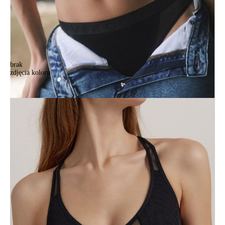
brak
zdjęcia koloru
Bustier damski CE RIB WITH MESH LBE 2493, r.170-84/XS, czarny
Bustier damski CE RIB WITH MESH LBE 2493, r.170-84/XS, czarny
84,90 zł
Kolory:
BRAK
ZDJĘCIA
BRAK
ZDJĘCIA
Rozmiary:
Tabela rozmiarów
170-84/XS
170-88/S
170-92/M
170-96/L
Ilość:
-
+
DODAJ DO KOSZYKA