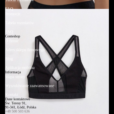
FAQ
Promocje
Tabela rozmiarów
FAQ
Conteshop
O firmie
Adres sklepu firmowego
Blog
Aplikacja mobilna
Informacja
Mapa strony
Wyszukiwanie zaawansowane
Kontakt
Dane kontaktowe
Św. Teresy 91,
91-341, Łódź, Polska
+48 500 503 636