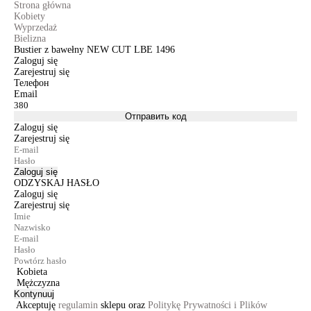
Strona główna
Kobiety
Wyprzedaż
Bielizna
Bustier z bawełny NEW CUT LBE 1496
Zaloguj się
Zarejestruj się
Телефон
Email
Отправить код
Zaloguj się
Zarejestruj się
Zaloguj się
ODZYSKAJ HASŁO
Zaloguj się
Zarejestruj się
Kobieta
Mężczyzna
Kontynuuj
Akceptuję
regulamin
sklepu oraz
Politykę Prywatności i Plików