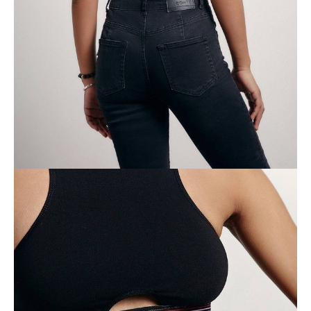
Jak złożyć zamówienie
POWIADOM MNIE O DOSTĘPNOŚCI
ПОЛУЧИТЬ ПО EMAIL
Dostawa
Kurier,
darmowa od 99 zł
czas dostawy: 1-2 dni robocze
Paczkomaty InPost 24/7,
darmowa od 50 zł
czas dostawy: 1-2 dni robocze
Odbiór osobisty
w sklepie Conte (Łodz)
pn.- czw. 8:00 - 16:00, pt. 8:00 - 14:00
Opis produktu
Opinie
Pytania
O produkcie
Bustier wykonany z bawełny premium NEW CUT LBE 1496 w
sportowym stylu zapewni Ci maksymalną swobodę, wygodę i pewność
siebie.
PREMIUM COTTON:
bawełna premium jest miękka, wygodna i
oddychająca.
Cechy modelu:
• zabudowany dekolt,