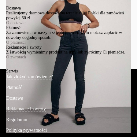
Dostawa
Realizujemy darmową dostawę na terenie całej Polski dla zamówień
powyżej 50 zł.
O dostawie
Płatność
Za zamówienia w naszym sklepie internetowym możesz zapłacić w
dowolny dogodny sposób.
O płatności
Reklamacje i zwroty
Z łatwością wymienimy produkt na inny lub zwrócimy Ci pieniądze.
O zwrotach
Serwis
Jak złożyć zamówienie?
Płatność
Dostawa
Reklamacje i zwroty
Regulamin
Polityka prywatności