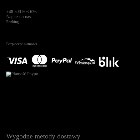
Św. Teresy 91,
91-341, Łódź, Polska
+48 500 503 636
Napisz do nas
Ranking
4.95
Na podstawie
1825
recenzji
Bezpieczne płatności
Wygodne metody dostawy