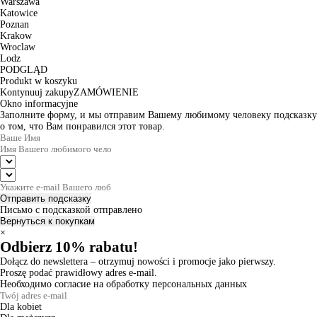
Warszawa
Katowice
Poznan
Krakow
Wroclaw
Lodz
PODGLĄD
Produkt w koszyku
Kontynuuj zakupy
ZAMÓWIENIE
Okno informacyjne
Заполните форму, и мы отправим Вашему любимому человеку подсказку
о том, что Вам понравился этот товар.
Отправить подсказку
Письмо с подсказкой отправлено
Вернуться к покупкам
×
Odbierz 10% rabatu!
Dołącz do newslettera – otrzymuj nowości i promocje jako pierwszy.
Proszę podać prawidłowy adres e-mail.
Необходимо согласие на обработку персональных данных
Dla kobiet