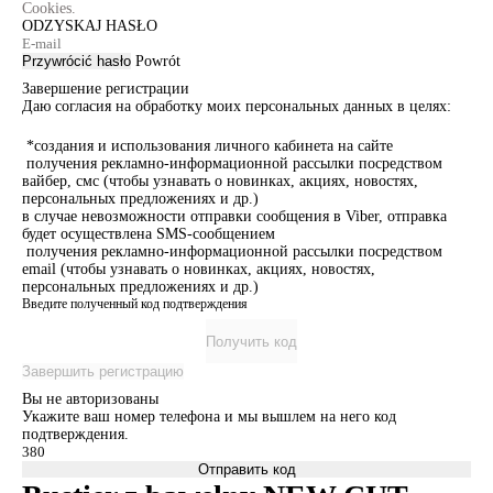
Cookies.
ODZYSKAJ HASŁO
Przywrócić hasło
Powrót
Завершение регистрации
Даю согласия на обработку моих персональных данных в целях:
*создания и использования личного кабинета на сайте
получения рекламно-информационной рассылки посредством
вайбер, смс (чтобы узнавать о новинках, акциях, новостях,
персональных предложениях и др.)
в случае невозможности отправки сообщения в Viber, отправка
будет осуществлена SMS-сообщением
получения рекламно-информационной рассылки посредством
email (чтобы узнавать о новинках, акциях, новостях,
персональных предложениях и др.)
Введите полученный код подтверждения
Получить код
Завершить регистрацию
Вы не авторизованы
Укажите ваш номер телефона и мы вышлем на него код
подтверждения.
Отправить код