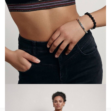
• miękkie miseczki bez fiszbin,
• szerokie ramiączka,
• gumka z lureksem pod biustem,
• wycięcie na dole,
• bawełna najwyższej jakości,
• zachowanie koloru i kształtu po wielu praniach,
• bielizna przeznaczona dla energicznych dziewczyn.
SKU
1008020610070588
Skład
bawełna 96%, elastan 4%
Udostępnij produkt
Podmiot odpowiedzialny
EuroTrade Tex Sp z o.o.
Św. Teresy 91
91-341, Łódź, Polska
+48 500-503-636
info@conteshop.pl
Ten produkt nie ma pytań Możesz zadać pytanie, klikając przycisk
poniżej
Zadaj pytanie
Nowe pytanie
Wyślij