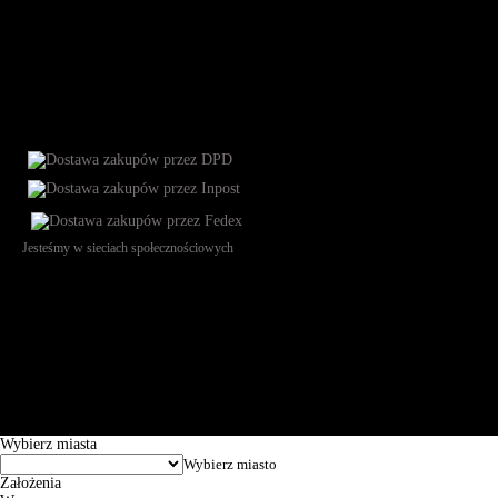
Jesteśmy w sieciach społecznościowych
Św. Teresy 91, 91-341, Łódź, Poland, NIP 732-216-37-57, REGON
101144034, Powszechna Kasa Oszczędności Bank Polski SA, ul.
Puławska 15, 02-515 Warszawa: 30102034080000410205628799.
Godziny pracy: 8:00-16:00 od poniedziałku do piątku. Czas realizacji
zamówienia wynosi od 24h do 2 dni roboczych.
© 2026 EuroTrade Tex Sp. z o.o.
Wybierz miasta
Założenia