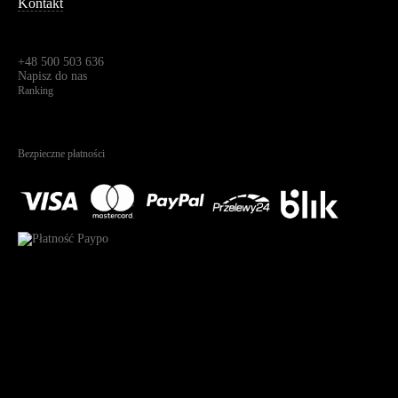
Kontakt
Dane kontaktowe
Św. Teresy 91,
91-341, Łódź, Polska
+48 500 503 636
Napisz do nas
Ranking
4.95
Na podstawie
1826
recenzji
Bezpieczne płatności