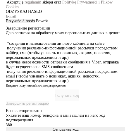
Akceptuję
regulamin
sklepu oraz
Politykę Prywatności i Plików
Cookies.
ODZYSKAJ HASŁO
Przywrócić hasło
Powrót
Завершение регистрации
Даю согласия на обработку моих персональных данных в целях:
*создания и использования личного кабинета на сайте
получения рекламно-информационной рассылки посредством
вайбер, смс (чтобы узнавать о новинках, акциях, новостях,
персональных предложениях и др.)
в случае невозможности отправки сообщения в Viber, отправка
будет осуществлена SMS-сообщением
получения рекламно-информационной рассылки посредством
email (чтобы узнавать о новинках, акциях, новостях,
персональных предложениях и др.)
Введите полученный код подтверждения
Получить код
Завершить регистрацию
Вы не авторизованы
Укажите ваш номер телефона и мы вышлем на него код
подтверждения.
Отправить код