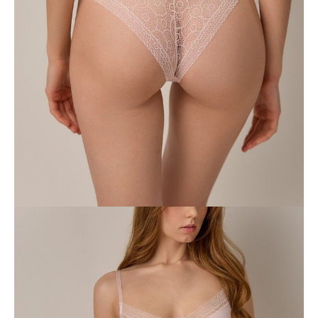
-
+
DODAJ DO KOSZYKA
Jak złożyć zamówienie
POWIADOM MNIE O DOSTĘPNOŚCI
ПОЛУЧИТЬ ПО EMAIL
Dostawa
Kurier,
darmowa od 99 zł
czas dostawy: 1-2 dni robocze
Paczkomaty InPost 24/7,
darmowa od 50 zł
czas dostawy: 1-2 dni robocze
Odbiór osobisty
w sklepie Conte (Łodz)
pn.- czw. 8:00 - 16:00, pt. 8:00 - 14:00
Opis produktu
Opinie
Pytania
O produkcie
Ekskluzywna i nieco prowokacyjna bielizna LACE TWIST jest
stworzona z myślą o miłośniczkach kobiecego i subtelnego wyglądu.
Cechy modelu:
• bikini,