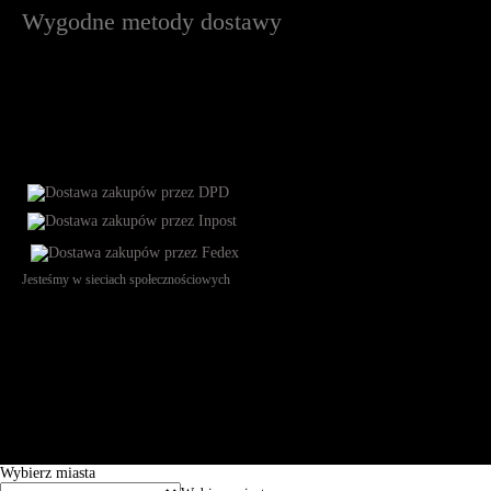
Wygodne metody dostawy
Jesteśmy w sieciach społecznościowych
Św. Teresy 91, 91-341, Łódź, Poland, NIP 732-216-37-57, REGON
101144034, Powszechna Kasa Oszczędności Bank Polski SA, ul.
Puławska 15, 02-515 Warszawa: 30102034080000410205628799.
Godziny pracy: 8:00-16:00 od poniedziałku do piątku. Czas realizacji
zamówienia wynosi od 24h do 2 dni roboczych.
© 2026 EuroTrade Tex Sp. z o.o.
Wybierz miasta