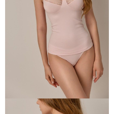
• średnia talia,
• talia zakończona szeroką gumką,
• nogawki zakończone wąską gumką,
• wygodna bawełniana tkanina z przodu,
• teksturowana prześwitująca koronka na plecach,
• zachowuje kształt i kolor po wielokrotnym praniu,
• zachowanie kształtu i koloru przy jednoczesnym przestrzeganiu
zaleceń dotyczących pielęgnacji,
• zaprojektowany jako deklaracja miłości do siebie.
SKU
1007045450181653
Skład
bawełna 49%, poliamid 39%, elastan 12%
Udostępnij produkt
Podmiot odpowiedzialny
EuroTrade Tex Sp z o.o.
Św. Teresy 91
91-341, Łódź, Polska
+48 500-503-636
info@conteshop.pl
Ten produkt nie ma pytań Możesz zadać pytanie, klikając przycisk
poniżej
Zadaj pytanie
Nowe pytanie