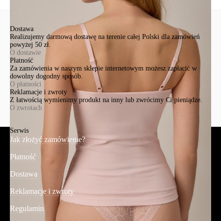
Wyślij
Dostawa
Realizujemy darmową dostawę na terenie całej Polski dla zamówień
powyżej 50 zł.
O dostawie
Płatność
Za zamówienia w naszym sklepie internetowym możesz zapłacić w
dowolny dogodny sposób.
O płatności
Reklamacje i zwroty
Z łatwością wymienimy produkt na inny lub zwrócimy Ci pieniądze.
O zwrotach
Serwis
Jak złożyć zamówienie?
Płatność
Dostawa
Reklamacje i zwroty
Regulamin