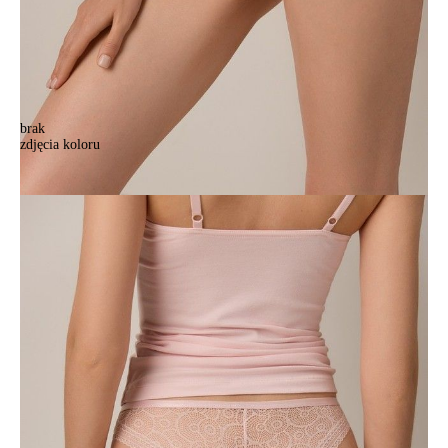
brak
zdjęcia koloru
Majtki damskie CE LACE TWIST LB 1992, r.90/XS, sakura
Majtki damskie CE LACE TWIST LB 1992, r.90/XS, sakura
62,90 zł
13%
54,90 zł
Kolory:
BRAK
ZDJĘCIA
BRAK
ZDJĘCIA
Rozmiary:
Tabela rozmiarów
90/XS
94/S
98/M
102/L
106/XL
Ilość: