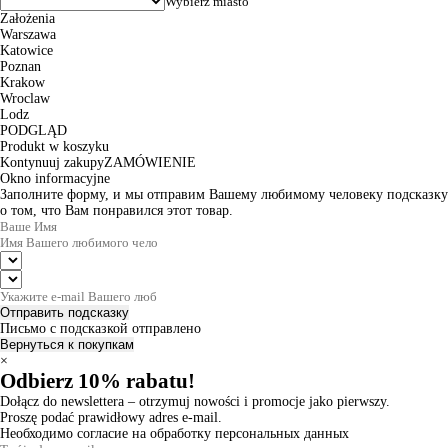
Założenia
Warszawa
Katowice
Poznan
Krakow
Wroclaw
Lodz
PODGLĄD
Produkt w koszyku
Kontynuuj zakupy
ZAMÓWIENIE
Okno informacyjne
Заполните форму, и мы отправим Вашему любимому человеку подсказку
о том, что Вам понравился этот товар.
Отправить подсказку
Письмо с подсказкой отправлено
Вернуться к покупкам
×
Odbierz 10% rabatu!
Dołącz do newslettera – otrzymuj nowości i promocje jako pierwszy.
Proszę podać prawidłowy adres e-mail.
Необходимо согласие на обработку персональных данных