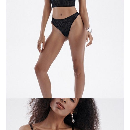
• brazyliany,
• środkowa talia z profilowanym wycięciem z tyłu,
• talia obszyta wąską gumką,
• nogawki pokryte wąską gumką,
• miękka i przyjemna dla ciała koronka,
• zachowanie kształtu i koloru przy przestrzeganiu zaleceń
pielęgnacyjnych,
• stworzony, aby stać się deklaracją miłości do siebie.
SKU
1007045790180588
Skład
poliamid 82%, elastan 18%
Udostępnij produkt
Podmiot odpowiedzialny
EuroTrade Tex Sp z o.o.
Św. Teresy 91
91-341, Łódź, Polska
+48 500-503-636
info@conteshop.pl
Ten produkt nie ma pytań Możesz zadać pytanie, klikając przycisk
poniżej
Zadaj pytanie
Nowe pytanie
Wyślij