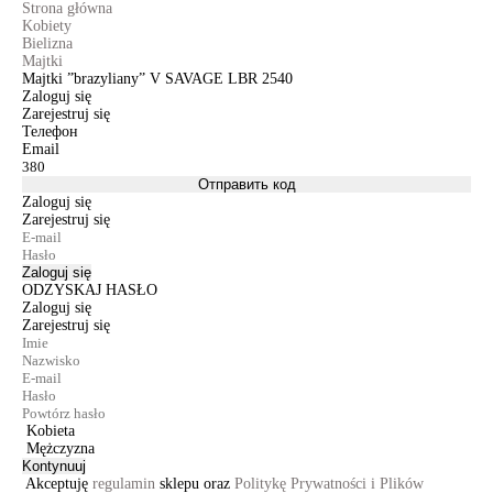
Strona główna
Kobiety
Bielizna
Majtki
Majtki ”brazyliany” V SAVAGE LBR 2540
Zaloguj się
Zarejestruj się
Телефон
Email
Отправить код
Zaloguj się
Zarejestruj się
Zaloguj się
ODZYSKAJ HASŁO
Zaloguj się
Zarejestruj się
Kobieta
Mężczyzna
Kontynuuj
Akceptuję
regulamin
sklepu oraz
Politykę Prywatności i Plików