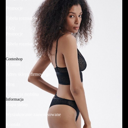
Promocje
Tabela rozmiarów
FAQ
Promocje
Tabela rozmiarów
FAQ
Conteshop
O firmie
Adres sklepu firmowego
Blog
Aplikacja mobilna
Informacja
Mapa strony
Wyszukiwanie zaawansowane
Kontakt