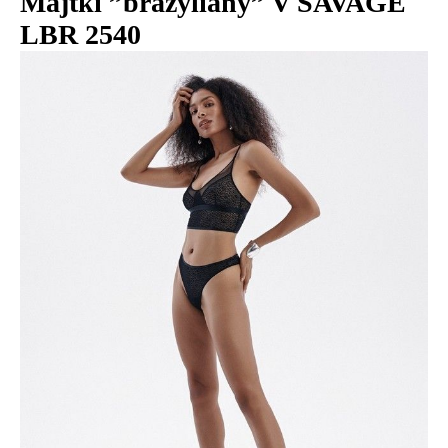
Majtki ”brazyliany” V SAVAGE
LBR 2540