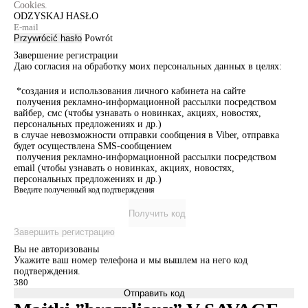
Cookies.
ODZYSKAJ HASŁO
Przywrócić hasło
Powrót
Завершение регистрации
Даю согласия на обработку моих персональных данных в целях:
*создания и использования личного кабинета на сайте
получения рекламно-информационной рассылки посредством
вайбер, смс (чтобы узнавать о новинках, акциях, новостях,
персональных предложениях и др.)
в случае невозможности отправки сообщения в Viber, отправка
будет осуществлена SMS-сообщением
получения рекламно-информационной рассылки посредством
email (чтобы узнавать о новинках, акциях, новостях,
персональных предложениях и др.)
Введите полученный код подтверждения
Получить код
Завершить регистрацию
Вы не авторизованы
Укажите ваш номер телефона и мы вышлем на него код
подтверждения.
Отправить код