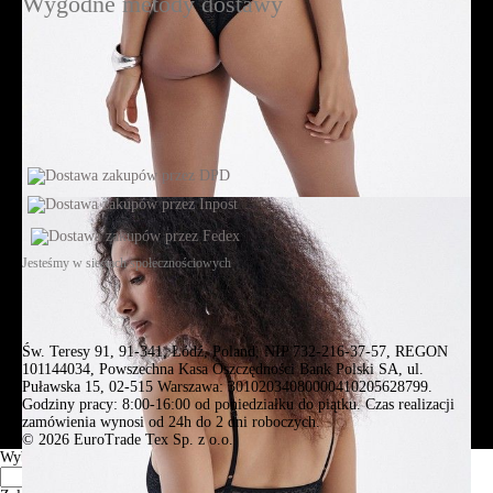
Wygodne metody dostawy
Jesteśmy w sieciach społecznościowych
Św. Teresy 91, 91-341, Łódź, Poland, NIP 732-216-37-57, REGON
101144034, Powszechna Kasa Oszczędności Bank Polski SA, ul.
Puławska 15, 02-515 Warszawa: 30102034080000410205628799.
Godziny pracy: 8:00-16:00 od poniedziałku do piątku. Czas realizacji
zamówienia wynosi od 24h do 2 dni roboczych.
© 2026 EuroTrade Tex Sp. z o.o.
Wybierz miasta