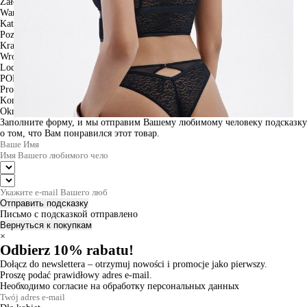
Założenia
Warszawa
Katowice
Poznan
Krakow
Wroclaw
Lodz
PODGLĄD
Produkt w koszyku
Kontynuuj zakupy
ZAMÓWIENIE
Okno informacyjne
Заполните форму, и мы отправим Вашему любимому человеку подсказку
о том, что Вам понравился этот товар.
Отправить подсказку
Письмо с подсказкой отправлено
Вернуться к покупкам
×
Odbierz 10% rabatu!
Dołącz do newslettera – otrzymuj nowości i promocje jako pierwszy.
Proszę podać prawidłowy adres e-mail.
Необходимо согласие на обработку персональных данных