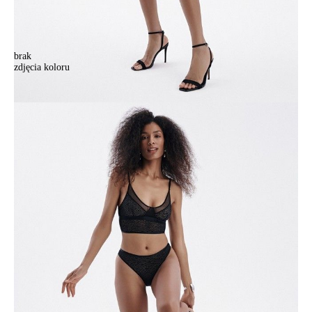
brak
zdjęcia koloru
Majtki damskie CONTE ELEGANT SAVAGE LBR 2540, r.90/XS,
czarny
Majtki damskie CONTE ELEGANT SAVAGE LBR 2540, r.90/XS,
czarny
64,90 zł
23%
49,90 zł
Kolory:
BRAK
ZDJĘCIA
BRAK
ZDJĘCIA
BRAK
ZDJĘCIA
Rozmiary:
Tabela rozmiarów
90/XS
94/S
98/M
102/L
Ilość: