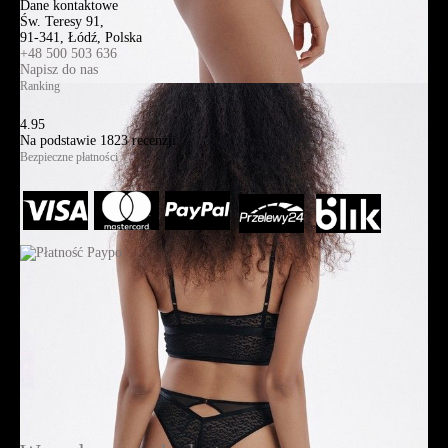
Dane kontaktowe
Św. Teresy 91,
91-341, Łódź, Polska
+48 500 503 636
Napisz do nas
Ranking
4.95
Na podstawie
1823
recenzji
Bezpieczne płatności