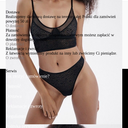
Dostawa
Realizujemy darmową dostawę na terenie całej Polski dla zamówień
powyżej 50 zł.
O dostawie
Płatność
Za zamówienia w naszym sklepie internetowym możesz zapłacić w
dowolny dogodny sposób.
O płatności
Reklamacje i zwroty
Z łatwością wymienimy produkt na inny lub zwrócimy Ci pieniądze.
O zwrotach
Serwis
Jak złożyć zamówienie?
Płatność
Dostawa
Reklamacje i zwroty
Regulamin
Polityka prywatności