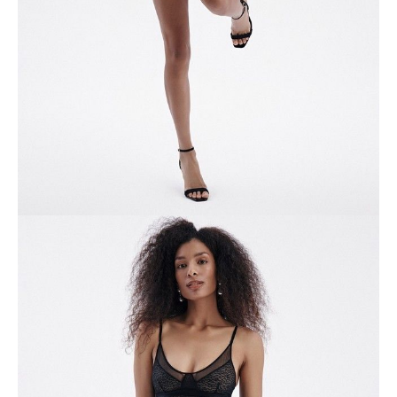
-
+
DODAJ DO KOSZYKA
Jak złożyć zamówienie
POWIADOM MNIE O DOSTĘPNOŚCI
ПОЛУЧИТЬ ПО EMAIL
Dostawa
Kurier,
darmowa od 99 zł
czas dostawy: 1-2 dni robocze
Paczkomaty InPost 24/7,
darmowa od 50 zł
czas dostawy: 1-2 dni robocze
Odbiór osobisty
w sklepie Conte (Łodz)
pn.- czw. 8:00 - 16:00, pt. 8:00 - 14:00
Opis produktu
Opinie
Pytania
O produkcie
Lekka, uwodzicielska i doskonale wygodna bielizna z koronki ze
zwierzęcym wzorem i siateczki pomoże stworzyć wyjątkowy nastrój i
doda Ci pewności siebie.
Cechy modelu: