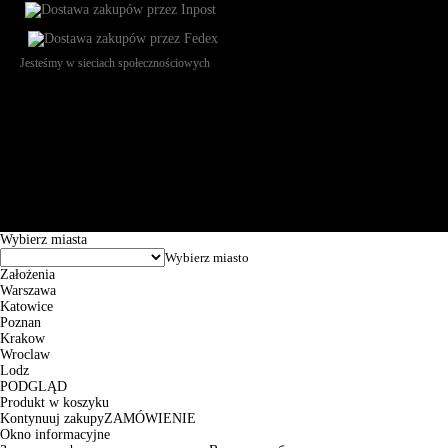
Jesteśmy w sieciach społecznościowych
Św. Teresy 91, 91-341, Łódź, Poland, NIP 732-216-37-57, REGON
101144034, Powszechna Kasa Oszczędności Bank Polski SA, ul.
Puławska 15, 02-515 Warszawa: 30102034080000410205628799.
Godziny pracy: 8:00-16:00 od poniedziałku do piątku. Czas realizacji
zamówienia wynosi od 24h do 2 dni roboczych.
© 2026 EuroTrade Tex Sp. z o.o.
Wybierz miasta
Założenia
Warszawa
Katowice
Poznan
Krakow
Wroclaw
Lodz
PODGLĄD
Produkt w koszyku
Kontynuuj zakupy
ZAMÓWIENIE
Okno informacyjne