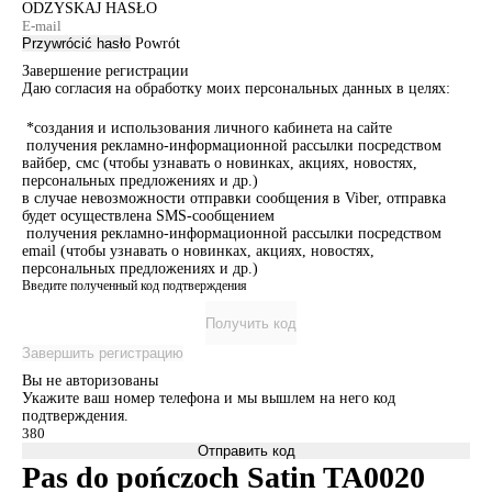
ODZYSKAJ HASŁO
Przywrócić hasło
Powrót
Завершение регистрации
Даю согласия на обработку моих персональных данных в целях:
*создания и использования личного кабинета на сайте
получения рекламно-информационной рассылки посредством
вайбер, смс (чтобы узнавать о новинках, акциях, новостях,
персональных предложениях и др.)
в случае невозможности отправки сообщения в Viber, отправка
будет осуществлена SMS-сообщением
получения рекламно-информационной рассылки посредством
email (чтобы узнавать о новинках, акциях, новостях,
персональных предложениях и др.)
Введите полученный код подтверждения
Получить код
Завершить регистрацию
Вы не авторизованы
Укажите ваш номер телефона и мы вышлем на него код
подтверждения.
Отправить код
Pas do pończoch Satin TA0020