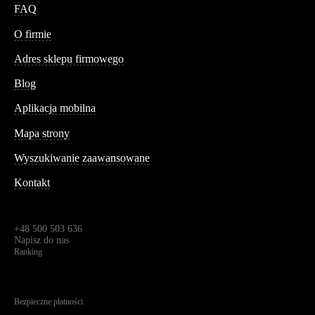
FAQ
Conteshop
O firmie
Adres sklepu firmowego
Blog
Aplikacja mobilna
Informacja
Mapa strony
Wyszukiwanie zaawansowane
Kontakt
Dane kontaktowe
Św. Teresy 91,
91-341, Łódź, Polska
+48 500 503 636
Napisz do nas
Ranking
4.95
Na podstawie
1823
recenzji
Bezpieczne płatności