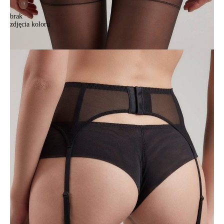
brak
zdjęcia koloru
Pas do pończoch CE SATIN TA0020, r.65, czarny
Pas do pończoch CE SATIN TA0020, r.65, czarny
99,90 zł
Kolory:
BRAK
ZDJĘCIA
BRAK
ZDJĘCIA
Rozmiary:
65
70
75
80
Ilość:
-
+
DODAJ DO KOSZYKA
Jak złożyć zamówienie
POWIADOM MNIE O DOSTĘPNOŚCI