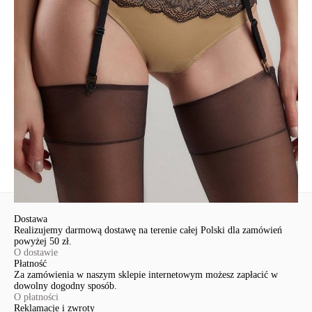
Udostępnij produkt
Podmiot odpowiedzialny
EuroTrade Tex Sp z o.o.
Św. Teresy 91
91-341, Łódź, Polska
+48 500-503-636
info@conteshop.pl
Ten produkt nie ma pytań Możesz zadać pytanie, klikając przycisk
poniżej
Zadaj pytanie
Nowe pytanie
Wyślij
Dostawa
Realizujemy darmową dostawę na terenie całej Polski dla zamówień
powyżej 50 zł.
O dostawie
Płatność
Za zamówienia w naszym sklepie internetowym możesz zapłacić w
dowolny dogodny sposób.
O płatności
Reklamacje i zwroty