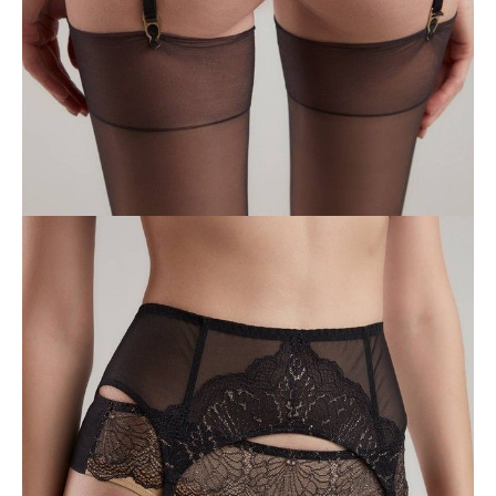
ПОЛУЧИТЬ ПО EMAIL
Dostawa
Kurier,
darmowa od 99 zł
czas dostawy: 1-2 dni robocze
Paczkomaty InPost 24/7,
darmowa od 50 zł
czas dostawy: 1-2 dni robocze
Odbiór osobisty
w sklepie Conte (Łodz)
pn.- czw. 8:00 - 16:00, pt. 8:00 - 14:00
Opis produktu
Opinie
Pytania
O produkcie
Pas do pończoch Satin wykonany jest z najdelikatniejszej elastycznej
koronki z metaliczną nicią i elastycznej jedwabistej tkaniny z
delikatnym połyskiem. Podniosłego brzmienia nadaje połysk lureksu,
złote zapięcia i szlachetna kolorystyka.
Cechy modelu:
• pas do pończoch,
• wyrazista koronka z lureksem,
• zapięcie na szlufki i haczyki,
• wytworny i uwodzicielski dodatek do serii bielizny Satin.
Podany rozmiar oznacza obwód talii.
SKU
1009080020010012
Skład
poliamid 80%, elastan 20%