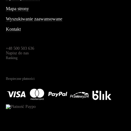
Informacja
Mapa strony
Wyszukiwanie zaawansowane
Kontakt
Dane kontaktowe
Św. Teresy 91,
91-341, Łódź, Polska
+48 500 503 636
Napisz do nas
Ranking
4.95
Na podstawie
1823
recenzji
Bezpieczne płatności