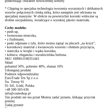
podkreślając charakter nowoczesnej kobiety.
* Clipping to specjalna technologia tworzenia wyrazistych i delikatnych
wzorów połączonych cienką nitką, która następnie jest odcinana na
specjalnej maszynie. W efekcie na powierzchni koronki widoczne są
drobne uwypuklenia, świadczące o wysokiej jakości materiału.
Cechy modelu:
• push-up,
• formowana miseczka,
• z fiszbinami,
• paski odpinane z tyłu, które można zapiąć na plecach „na krzyż”;
• koronkowy materiał z kwiatowym wzorem i efektem przycięcia,
• siateczka w kropki i wąska koronka,
• kobieca, elegancka i uwodzicielska bielizna.
SKU
1009011190351443
Skład
poliamid 50%, poliester 40%, elastan 10%
Udostępnij produkt
Podmiot odpowiedzialny
EuroTrade Tex Sp z o.o.
Św. Teresy 91
91-341, Łódź, Polska
+48 500-503-636
info@conteshop.pl
Ten produkt nie ma pytań Możesz zadać pytanie, klikając przycisk
poniżej
Zadaj pytanie