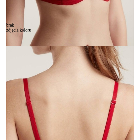
brak
zdjęcia koloru
Biustonosz CE TANDEM TB1112, r.70A, czerwień flamenco
Biustonosz CE TANDEM TB1112, r.70A, czerwień flamenco
151,90 zł
37%
95,90 zł
Kolory:
BRAK
ZDJĘCIA
BRAK
ZDJĘCIA
Rozmiary:
Tabela rozmiarów
70A
70B
70C
75A
75B
75C
80A
80B
80C