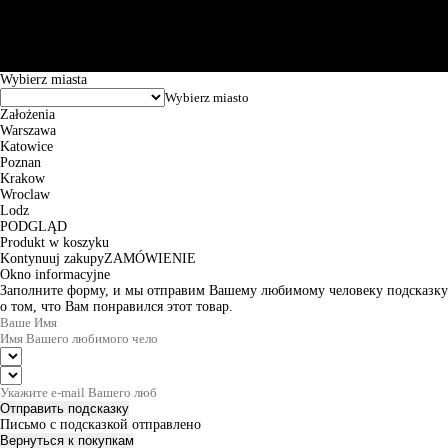
Puławska 15, 02-515 Warszawa: 30102034080000410205628799.
Godziny pracy: 8:00-16:00 od poniedziałku do piątku. Czas realizacji
zamówienia wynosi od 24h do 2 dni roboczych.
© 2026 EuroTrade Tex Sp. z o.o.
Wybierz miasta
Założenia
Warszawa
Katowice
Poznan
Krakow
Wroclaw
Lodz
PODGLĄD
Produkt w koszyku
Kontynuuj zakupy
ZAMÓWIENIE
Okno informacyjne
Заполните форму, и мы отправим Вашему любимому человеку подсказку
о том, что Вам понравился этот товар.
Отправить подсказку
Письмо с подсказкой отправлено
Вернуться к покупкам