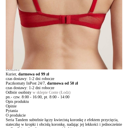
85A
85B
Ilość:
-
+
DODAJ DO KOSZYKA
Jak złożyć zamówienie
POWIADOM MNIE O DOSTĘPNOŚCI
ПОЛУЧИТЬ ПО EMAIL
Dostawa
Kurier,
darmowa od 99 zł
czas dostawy: 1-2 dni robocze
Paczkomaty InPost 24/7,
darmowa od 50 zł
czas dostawy: 1-2 dni robocze
Odbiór osobisty
w sklepie Conte (Łodz)
pn.- czw. 8:00 - 16:00, pt. 8:00 - 14:00
Opis produktu
Opinie
Pytania
O produkcie
Seria Tandem subtelnie łączy kwiecistą koronkę z efektem przycięcia,
siateczkę w kropki i obcisłą koronkę, nadając jej lekkości i jednocześnie