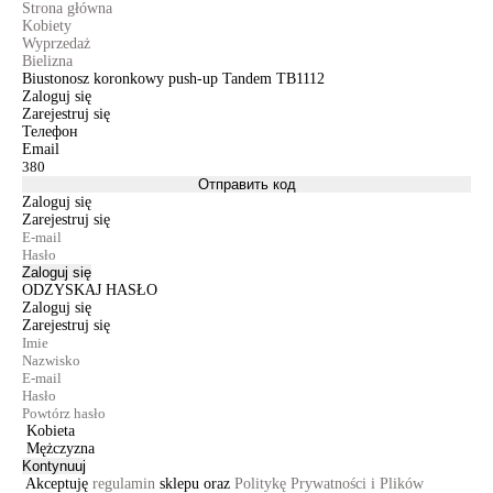
Strona główna
Kobiety
Wyprzedaż
Bielizna
Biustonosz koronkowy push-up Tandem TB1112
Zaloguj się
Zarejestruj się
Телефон
Email
Отправить код
Zaloguj się
Zarejestruj się
Zaloguj się
ODZYSKAJ HASŁO
Zaloguj się
Zarejestruj się
Kobieta
Mężczyzna
Kontynuuj
Akceptuję
regulamin
sklepu oraz
Politykę Prywatności i Plików