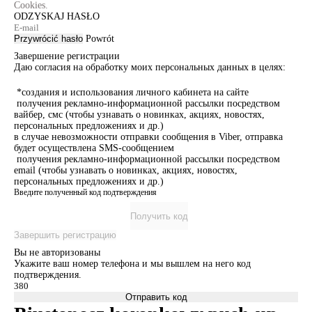
Cookies.
ODZYSKAJ HASŁO
Przywrócić hasło
Powrót
Завершение регистрации
Даю согласия на обработку моих персональных данных в целях:
*создания и использования личного кабинета на сайте
получения рекламно-информационной рассылки посредством
вайбер, смс (чтобы узнавать о новинках, акциях, новостях,
персональных предложениях и др.)
в случае невозможности отправки сообщения в Viber, отправка
будет осуществлена SMS-сообщением
получения рекламно-информационной рассылки посредством
email (чтобы узнавать о новинках, акциях, новостях,
персональных предложениях и др.)
Введите полученный код подтверждения
Получить код
Завершить регистрацию
Вы не авторизованы
Укажите ваш номер телефона и мы вышлем на него код
подтверждения.
Отправить код