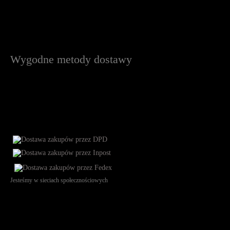
Wygodne metody dostawy
Jesteśmy w sieciach społecznościowych
Św. Teresy 91, 91-341, Łódź, Poland, NIP 732-216-37-57, REGON
101144034, Powszechna Kasa Oszczędności Bank Polski SA, ul.